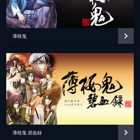
雪村綱道
川本裕之
アンサンブル
菅原健志
アンサンブル
村井亮
薄桜鬼
アンサンブル
細川晃弘
アンサンブル
宮川連
アンサンブル
橋本征弥
アンサンブル
前田りょうが
アンサンブル
吉田邑樹
アンサンブル
池田謙信
アンサンブル
澤邊寧央
アンサンブル
多田滉
薄桜鬼 碧血録