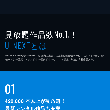
見放題作品数
！
No.1
※
とは
U-NEXT
※GEM Partners調べ/2026年7⽉ 国内の主要な定額制動画配信サービスにおける洋画/邦画/
海外ドラマ/韓流・アジアドラマ/国内ドラマ/アニメを調査。別途、有料作品あり。
01
420,000
本以上が見放題！
最新レンタル作品も充実。