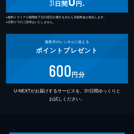
31
日間
円
※
※無料トライアル期間終了日の翌日が属する月から月額料金が発生します。
※日割りでのご請求はいたしません。
最新作の
レンタルに使える
ポイント
プレゼント
600
円分
U-NEXTがお届けするサービスを、31日間ゆっくりと
お試しください。