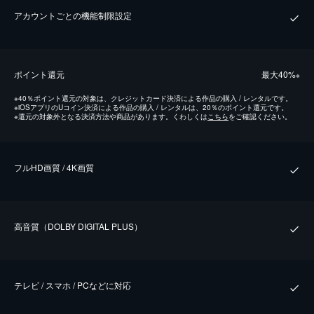
アカウントごとの機能制限設定
ポイント還元
最⼤40%
※
※
40％ポイント還元の対象は、クレジットカード決済による作品の購入 / レンタルです。
※
iOSアプリのUコイン決済による作品の購入 / レンタルは、20％のポイント還元です。
※
還元の対象外となる決済方法や商品があります。くわしくは
こちら
をご確認ください。
フルHD画質 / 4K画質
⾼⾳質（DOLBY DIGITAL PLUS）
テレビ / スマホ / PCなどに対応