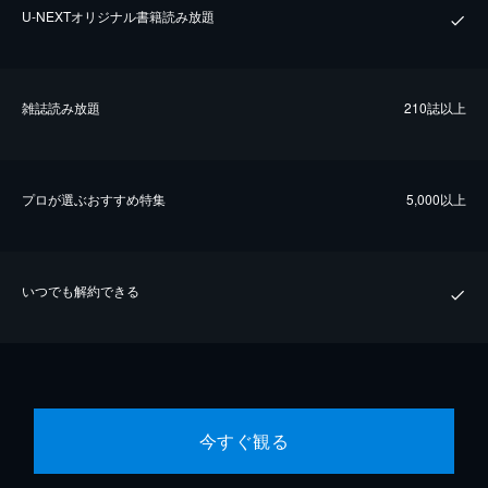
U-NEXTオリジナル書籍読み放題
雑誌読み放題
210誌以上
プロが選ぶおすすめ特集
5,000以上
いつでも解約できる
今すぐ観る