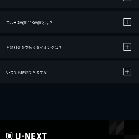
※
作品によって必要なポイントが異なります。
フルHD画質 / 4K画質とは？
月額料金を支払うタイミングは？
※
40％ポイント還元の対象は、クレジットカード決済による作品の購入 / レンタルです。
※
iOSアプリのUコイン決済による作品の購入 / レンタルは、20％のポイント還元です。
※
還元の対象外となる決済方法や商品があります。くわしくは
こちら
をご確認ください。
いつでも解約できますか
こちら