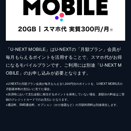
「U-NEXT MOBILE」はU-NEXTの「月額プラン」会員が
毎月もらえるポイントを活用することで、スマホ代がお得
になるモバイルプランです。ご利用には別途「U-NEXT M
OBILE」のお申し込みが必要となります。
※U-NEXTの月額プラン会員が毎月もらえる1,200円分のポイントを、U-NEXT MOBILEの
月額基本料の支払いに充てた場合。
※決済時において支払金額に相当するポイントを保有していない場合、差額分の料金はご登
録のクレジットカードでのお支払いとなります。
※通話料、SMS通信料、オプション（かけ放題など）の月額利用料は別途発生します。