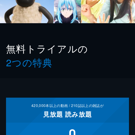
無料トライアルの
2つの特典
420,000
本以上の動画 /
210
誌以上の雑誌が
見放題
読み放題
0