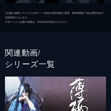
土方歳三
和田雅成
◎記載の無料トライアルは本ページ経由の新規登録に適用。無料期間終了後は通常料金で
自動更新となります。
沖田総司
山崎晶吾
◎本ページに記載の情報は、2026年8月現在のものです。
斎藤一
赤澤燈
藤堂平助
樋口裕太
原田左之助
水石亜飛夢
関連動画/
近藤勇
井俣太良
シリーズ⼀覧
山南敬助
輝馬
永倉新八
岸本勇太
山崎烝
椎名鯛造
天霧九寿
兼崎健太郎
不知火匡
末野卓磨