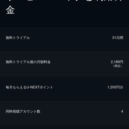
金
無料トライアル
31日間
無料トライアル後の⽉額料金
2,189円
（税込）
毎⽉もらえるU-NEXTポイント
1,200円分
同時視聴アカウント数
4