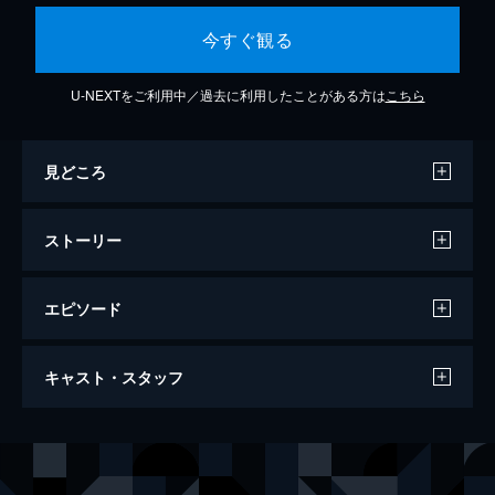
今すぐ観る
U-NEXTをご利用中／過去に利用したことがある方は
こちら
見どころ
ストーリー
エピソード
ミュージカル『薄桜鬼 志譚』風間千景 篇
キャスト・スタッフ
183分
出演
風間千景
中河内雅貴
雪村千鶴
本西彩希帆