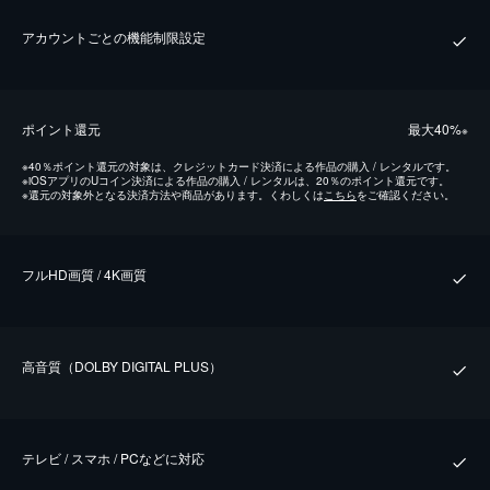
アカウントごとの機能制限設定
ポイント還元
最⼤40%
※
※
40％ポイント還元の対象は、クレジットカード決済による作品の購入 / レンタルです。
※
iOSアプリのUコイン決済による作品の購入 / レンタルは、20％のポイント還元です。
※
還元の対象外となる決済方法や商品があります。くわしくは
こちら
をご確認ください。
フルHD画質 / 4K画質
⾼⾳質（DOLBY DIGITAL PLUS）
テレビ / スマホ / PCなどに対応