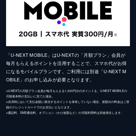
「U-NEXT MOBILE」はU-NEXTの「月額プラン」会員が
毎月もらえるポイントを活用することで、スマホ代がお得
になるモバイルプランです。ご利用には別途「U-NEXT M
OBILE」のお申し込みが必要となります。
※U-NEXTの月額プラン会員が毎月もらえる1,200円分のポイントを、U-NEXT MOBILEの
月額基本料の支払いに充てた場合。
※決済時において支払金額に相当するポイントを保有していない場合、差額分の料金はご登
録のクレジットカードでのお支払いとなります。
※通話料、SMS通信料、オプション（かけ放題など）の月額利用料は別途発生します。