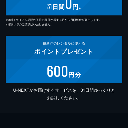
0
31
日間
円
※
※無料トライアル期間終了日の翌日が属する月から月額料金が発生します。
※日割りでのご請求はいたしません。
最新作の
レンタルに使える
ポイント
プレゼント
600
円分
U-NEXTがお届けするサービスを、31日間ゆっくりと
お試しください。