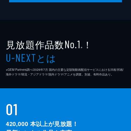
見放題作品数
！
No.1
※
とは
U-NEXT
※GEM Partners調べ/2026年7⽉ 国内の主要な定額制動画配信サービスにおける洋画/邦画/
海外ドラマ/韓流・アジアドラマ/国内ドラマ/アニメを調査。別途、有料作品あり。
01
420,000
本以上が見放題！