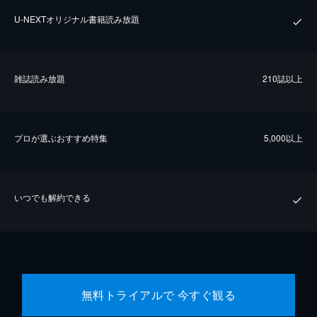
U-NEXTオリジナル書籍読み放題
雑誌読み放題
210誌以上
プロが選ぶおすすめ特集
5,000以上
いつでも解約できる
無料トライアルで 今すぐ観る