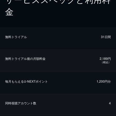
金
無料トライアル
31日間
無料トライアル後の⽉額料金
2,189円
（税込）
毎⽉もらえるU-NEXTポイント
1,200円分
同時視聴アカウント数
4