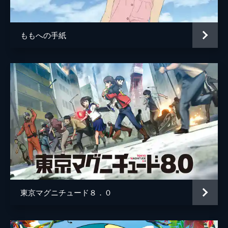
居村健治
アニメーション制作
コミックス・ウェーブ・フィルム
ももへの手紙
製作
市川南
川口典孝
東京マグニチュード８．０