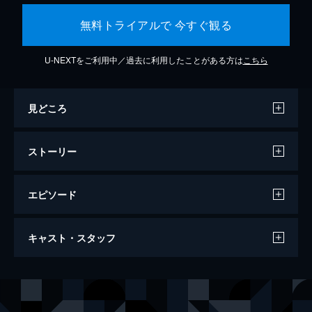
無料トライアルで 今すぐ観る
U-NEXTをご利用中／過去に利用したことがある方は
こちら
見どころ
ストーリー
エピソード
天気の子
キャスト・スタッフ
112分
声の出演
森嶋帆高
醍醐虎汰朗
天野陽菜
森七菜