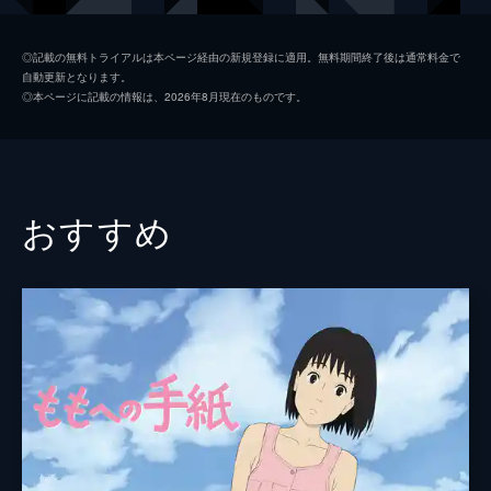
夏美
本田翼
◎記載の無料トライアルは本ページ経由の新規登録に適用。無料期間終了後は通常料金で
自動更新となります。
天野凪
吉柳咲良
◎本ページに記載の情報は、2026年8月現在のものです。
安井
平泉成
高井
梶裕貴
冨美
倍賞千恵子
おすすめ
須賀圭介
小栗旬
監督
新海誠
脚本
新海誠
原作
新海誠
音楽
RADWIMPS
演出
徳野悠我