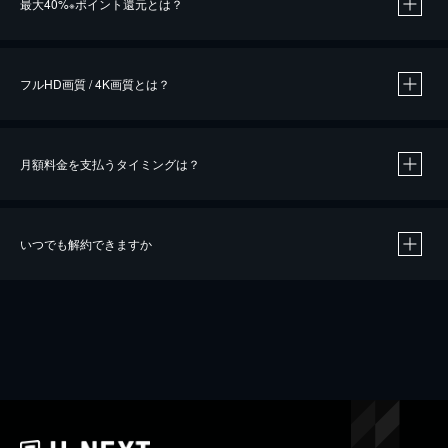
最大40%
ポイント還元とは？
※
※
作品によって必要なポイントが異なります。
フルHD画質 / 4K画質とは？
月額料金を支払うタイミングは？
※
40％ポイント還元の対象は、クレジットカード決済による作品の購入 / レンタルです。
※
iOSアプリのUコイン決済による作品の購入 / レンタルは、20％のポイント還元です。
※
還元の対象外となる決済方法や商品があります。くわしくは
こちら
をご確認ください。
いつでも解約できますか
こちら