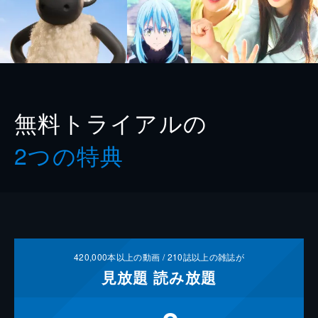
無料トライアルの
2つの特典
420,000
本以上の動画 /
210
誌以上の雑誌が
見放題
読み放題