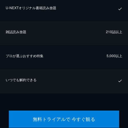
U-NEXTオリジナル書籍読み放題
雑誌読み放題
210誌以上
プロが選ぶおすすめ特集
5,000以上
いつでも解約できる
無料トライアルで 今すぐ観る