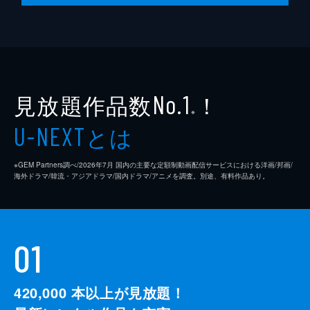
見放題作品数
！
No.1
※
とは
U-NEXT
※GEM Partners調べ/2026年7⽉ 国内の主要な定額制動画配信サービスにおける洋画/邦画/
海外ドラマ/韓流・アジアドラマ/国内ドラマ/アニメを調査。別途、有料作品あり。
01
420,000
本以上が見放題！