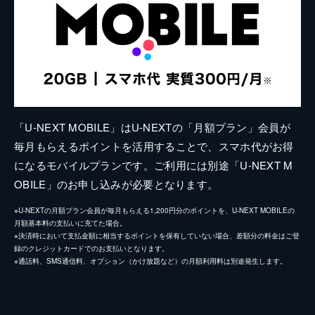
「U-NEXT MOBILE」はU-NEXTの「月額プラン」会員が
毎月もらえるポイントを活用することで、スマホ代がお得
になるモバイルプランです。ご利用には別途「U-NEXT M
OBILE」のお申し込みが必要となります。
※U-NEXTの月額プラン会員が毎月もらえる1,200円分のポイントを、U-NEXT MOBILEの
月額基本料の支払いに充てた場合。
※決済時において支払金額に相当するポイントを保有していない場合、差額分の料金はご登
録のクレジットカードでのお支払いとなります。
※通話料、SMS通信料、オプション（かけ放題など）の月額利用料は別途発生します。