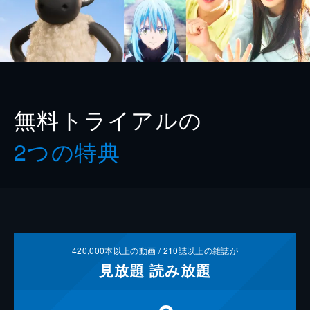
無料トライアルの
2つの特典
420,000
本以上の動画 /
210
誌以上の雑誌が
見放題
読み放題