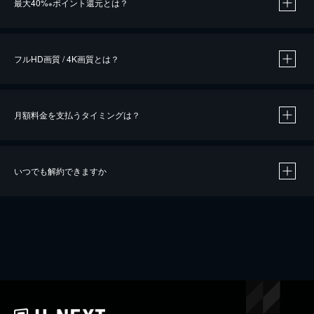
最大40%
ポイント還元とは？
※
※
作品によって必要なポイントが異なります。
フルHD画質 / 4K画質とは？
月額料金を支払うタイミングは？
※
40％ポイント還元の対象は、クレジットカード決済による作品の購入 / レンタルです。
※
iOSアプリのUコイン決済による作品の購入 / レンタルは、20％のポイント還元です。
※
還元の対象外となる決済方法や商品があります。くわしくは
こちら
をご確認ください。
いつでも解約できますか
こちら