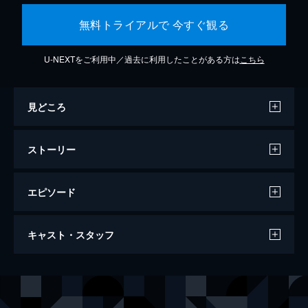
無料トライアルで 今すぐ観る
U-NEXTをご利用中／過去に利用したことがある方は
こちら
見どころ
ストーリー
エピソード
天気の子
キャスト・スタッフ
112分
声の出演
森嶋帆高
醍醐虎汰朗
天野陽菜
森七菜