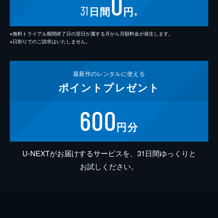
0
31
日間
円
※
※無料トライアル期間終了日の翌日が属する月から月額料金が発生します。
※日割りでのご請求はいたしません。
最新作の
レンタルに使える
ポイント
プレゼント
600
円分
U-NEXTがお届けするサービスを、31日間ゆっくりと
お試しください。