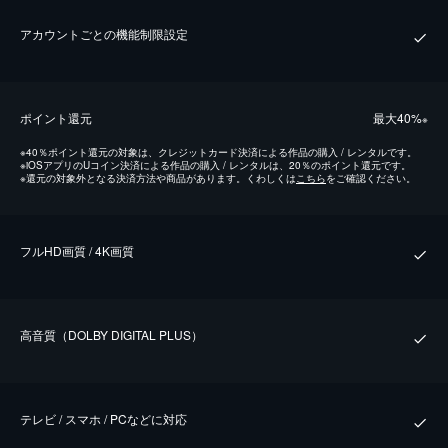
アカウントごとの機能制限設定
ポイント還元
最⼤40%
※
※
40％ポイント還元の対象は、クレジットカード決済による作品の購入 / レンタルです。
※
iOSアプリのUコイン決済による作品の購入 / レンタルは、20％のポイント還元です。
※
還元の対象外となる決済方法や商品があります。くわしくは
こちら
をご確認ください。
フルHD画質 / 4K画質
⾼⾳質（DOLBY DIGITAL PLUS）
テレビ / スマホ / PCなどに対応