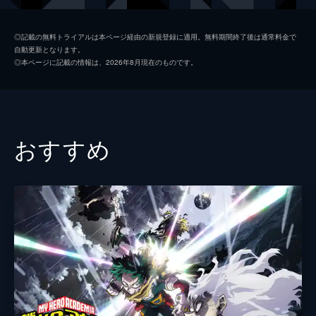
夏美
本田翼
◎記載の無料トライアルは本ページ経由の新規登録に適用。無料期間終了後は通常料金で
自動更新となります。
天野凪
吉柳咲良
◎本ページに記載の情報は、2026年8月現在のものです。
安井
平泉成
高井
梶裕貴
冨美
倍賞千恵子
おすすめ
須賀圭介
小栗旬
監督
新海誠
脚本
新海誠
原作
新海誠
音楽
RADWIMPS
演出
徳野悠我