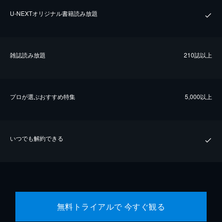
U-NEXTオリジナル書籍読み放題
雑誌読み放題
210誌以上
プロが選ぶおすすめ特集
5,000以上
いつでも解約できる
無料トライアルで 今すぐ観る