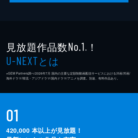
見放題作品数
！
No.1
※
とは
U-NEXT
※GEM Partners調べ/2026年7⽉ 国内の主要な定額制動画配信サービスにおける洋画/邦画/
海外ドラマ/韓流・アジアドラマ/国内ドラマ/アニメを調査。別途、有料作品あり。
01
420,000
本以上が見放題！