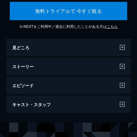
無料トライアルで 今すぐ観る
U-NEXTをご利用中／過去に利用したことがある方は
こちら
見どころ
ストーリー
エピソード
天気の子
キャスト・スタッフ
112分
声の出演
森嶋帆高
醍醐虎汰朗
天野陽菜
森七菜