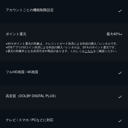
アカウントごとの機能制限設定
ポイント還元
最⼤40%
※
※
40％ポイント還元の対象は、クレジットカード決済による作品の購入 / レンタルです。
※
iOSアプリのUコイン決済による作品の購入 / レンタルは、20％のポイント還元です。
※
還元の対象外となる決済方法や商品があります。くわしくは
こちら
をご確認ください。
フルHD画質 / 4K画質
⾼⾳質（DOLBY DIGITAL PLUS）
テレビ / スマホ / PCなどに対応