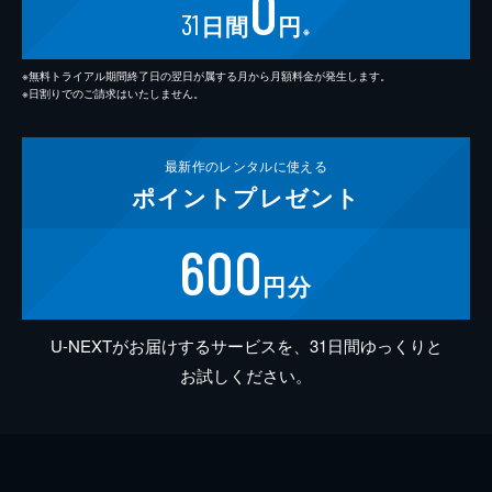
0
31
日間
円
※
※無料トライアル期間終了日の翌日が属する月から月額料金が発生します。
※日割りでのご請求はいたしません。
最新作の
レンタルに使える
ポイント
プレゼント
600
円分
U-NEXTがお届けするサービスを、31日間ゆっくりと
お試しください。