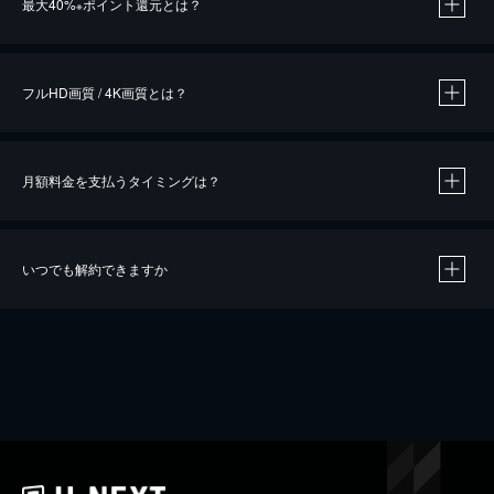
最大40%
ポイント還元とは？
※
※
作品によって必要なポイントが異なります。
フルHD画質 / 4K画質とは？
月額料金を支払うタイミングは？
※
40％ポイント還元の対象は、クレジットカード決済による作品の購入 / レンタルです。
※
iOSアプリのUコイン決済による作品の購入 / レンタルは、20％のポイント還元です。
※
還元の対象外となる決済方法や商品があります。くわしくは
こちら
をご確認ください。
いつでも解約できますか
こちら