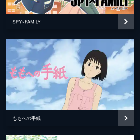
居村健治
アニメーション制作
コミックス・ウェーブ・フィルム
SPY×FAMILY
製作
市川南
川口典孝
ももへの手紙