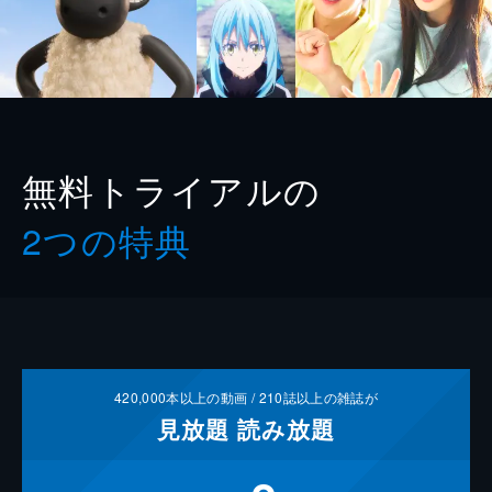
無料トライアルの
2つの特典
420,000
本以上の動画 /
210
誌以上の雑誌が
見放題
読み放題