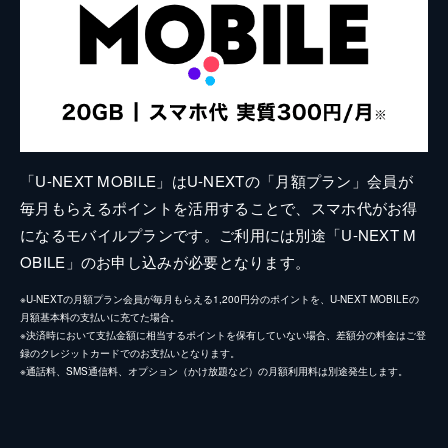
「U-NEXT MOBILE」はU-NEXTの「月額プラン」会員が
毎月もらえるポイントを活用することで、スマホ代がお得
になるモバイルプランです。ご利用には別途「U-NEXT M
OBILE」のお申し込みが必要となります。
※U-NEXTの月額プラン会員が毎月もらえる1,200円分のポイントを、U-NEXT MOBILEの
月額基本料の支払いに充てた場合。
※決済時において支払金額に相当するポイントを保有していない場合、差額分の料金はご登
録のクレジットカードでのお支払いとなります。
※通話料、SMS通信料、オプション（かけ放題など）の月額利用料は別途発生します。