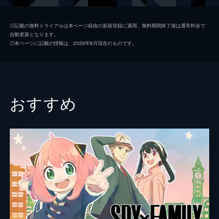
夏美
本田翼
◎記載の無料トライアルは本ページ経由の新規登録に適用。無料期間終了後は通常料金で
自動更新となります。
天野凪
吉柳咲良
◎本ページに記載の情報は、2026年8月現在のものです。
安井
平泉成
高井
梶裕貴
冨美
倍賞千恵子
おすすめ
須賀圭介
小栗旬
監督
新海誠
脚本
新海誠
原作
新海誠
音楽
RADWIMPS
演出
徳野悠我