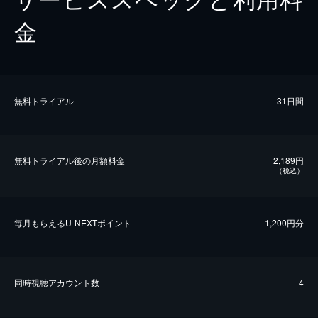
金
無料トライアル
31日間
無料トライアル後の⽉額料金
2,189円
（税込）
毎⽉もらえるU-NEXTポイント
1,200円分
同時視聴アカウント数
4