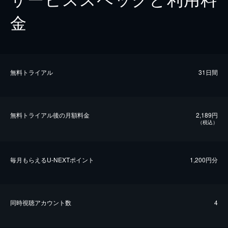
金
無料トライアル
31日間
無料トライアル後の⽉額料金
2,189円
（税込）
毎⽉もらえるU-NEXTポイント
1,200円分
同時視聴アカウント数
4