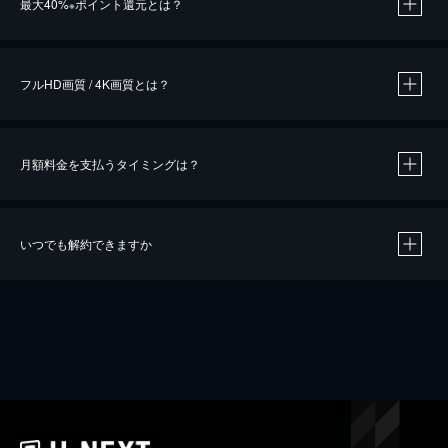
最大40%
ポイント還元とは？
※
※
作品によって必要なポイントが異なります。
フルHD画質 / 4K画質とは？
月額料金を支払うタイミングは？
※
40％ポイント還元の対象は、クレジットカード決済による作品の購入 / レンタルです。
※
iOSアプリのUコイン決済による作品の購入 / レンタルは、20％のポイント還元です。
※
還元の対象外となる決済方法や商品があります。くわしくは
こちら
をご確認ください。
いつでも解約できますか
こちら