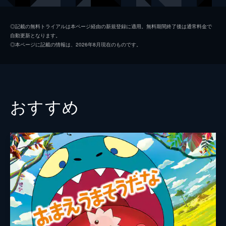
夏美
本田翼
◎記載の無料トライアルは本ページ経由の新規登録に適用。無料期間終了後は通常料金で
自動更新となります。
天野凪
吉柳咲良
◎本ページに記載の情報は、2026年8月現在のものです。
安井
平泉成
高井
梶裕貴
冨美
倍賞千恵子
おすすめ
須賀圭介
小栗旬
監督
新海誠
脚本
新海誠
原作
新海誠
音楽
RADWIMPS
演出
徳野悠我