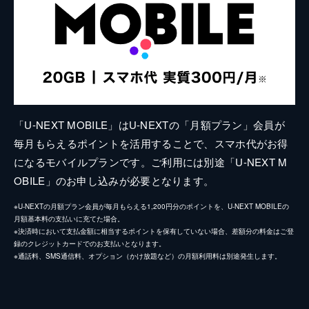
「U-NEXT MOBILE」はU-NEXTの「月額プラン」会員が
毎月もらえるポイントを活用することで、スマホ代がお得
になるモバイルプランです。ご利用には別途「U-NEXT M
OBILE」のお申し込みが必要となります。
※U-NEXTの月額プラン会員が毎月もらえる1,200円分のポイントを、U-NEXT MOBILEの
月額基本料の支払いに充てた場合。
※決済時において支払金額に相当するポイントを保有していない場合、差額分の料金はご登
録のクレジットカードでのお支払いとなります。
※通話料、SMS通信料、オプション（かけ放題など）の月額利用料は別途発生します。