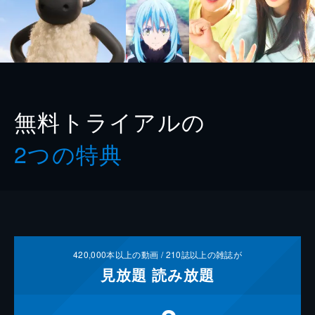
無料トライアルの
2つの特典
420,000
本以上の動画 /
210
誌以上の雑誌が
見放題
読み放題