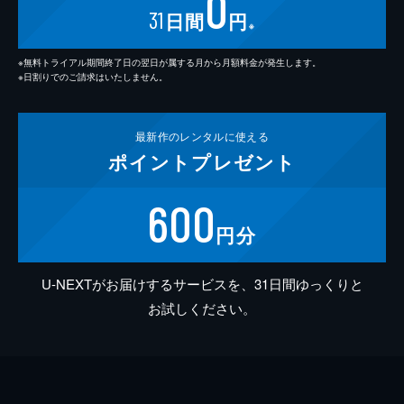
0
31
日間
円
※
※無料トライアル期間終了日の翌日が属する月から月額料金が発生します。
※日割りでのご請求はいたしません。
最新作の
レンタルに使える
ポイント
プレゼント
600
円分
U-NEXTがお届けするサービスを、31日間ゆっくりと
お試しください。