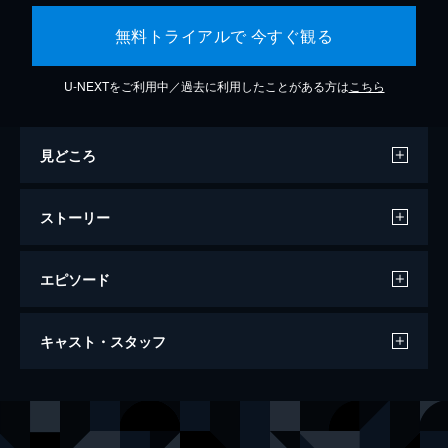
無料トライアルで 今すぐ観る
U-NEXTをご利用中／過去に利用したことがある方は
こちら
見どころ
ストーリー
エピソード
天気の子
キャスト・スタッフ
112分
声の出演
森嶋帆高
醍醐虎汰朗
天野陽菜
森七菜