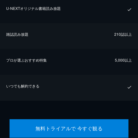
U-NEXTオリジナル書籍読み放題
雑誌読み放題
210誌以上
プロが選ぶおすすめ特集
5,000以上
いつでも解約できる
無料トライアルで 今すぐ観る