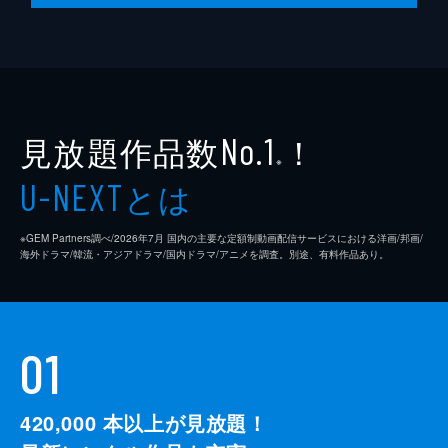
見放題作品数
！
No.1
※
とは
U-NEXT
※GEM Partners調べ/2026年7⽉ 国内の主要な定額制動画配信サービスにおける洋画/邦画/
海外ドラマ/韓流・アジアドラマ/国内ドラマ/アニメを調査。別途、有料作品あり。
01
420,000
本以上が見放題！