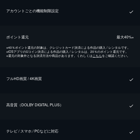
アカウントごとの機能制限設定
ポイント還元
最⼤40%
※
※
40％ポイント還元の対象は、クレジットカード決済による作品の購入 / レンタルです。
※
iOSアプリのUコイン決済による作品の購入 / レンタルは、20％のポイント還元です。
※
還元の対象外となる決済方法や商品があります。くわしくは
こちら
をご確認ください。
フルHD画質 / 4K画質
⾼⾳質（DOLBY DIGITAL PLUS）
テレビ / スマホ / PCなどに対応