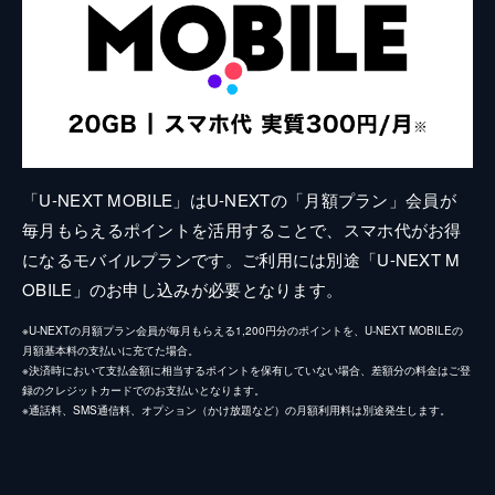
「U-NEXT MOBILE」はU-NEXTの「月額プラン」会員が
毎月もらえるポイントを活用することで、スマホ代がお得
になるモバイルプランです。ご利用には別途「U-NEXT M
OBILE」のお申し込みが必要となります。
※U-NEXTの月額プラン会員が毎月もらえる1,200円分のポイントを、U-NEXT MOBILEの
月額基本料の支払いに充てた場合。
※決済時において支払金額に相当するポイントを保有していない場合、差額分の料金はご登
録のクレジットカードでのお支払いとなります。
※通話料、SMS通信料、オプション（かけ放題など）の月額利用料は別途発生します。