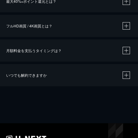
最大40%
ポイント還元とは？
※
※
作品によって必要なポイントが異なります。
フルHD画質 / 4K画質とは？
月額料金を支払うタイミングは？
※
40％ポイント還元の対象は、クレジットカード決済による作品の購入 / レンタルです。
※
iOSアプリのUコイン決済による作品の購入 / レンタルは、20％のポイント還元です。
※
還元の対象外となる決済方法や商品があります。くわしくは
こちら
をご確認ください。
いつでも解約できますか
こちら