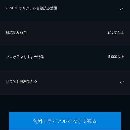
U-NEXTオリジナル書籍読み放題
雑誌読み放題
210誌以上
プロが選ぶおすすめ特集
5,000以上
いつでも解約できる
無料トライアルで 今すぐ観る