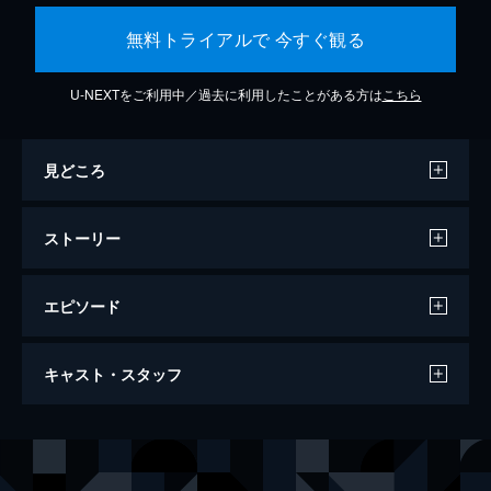
無料トライアルで 今すぐ観る
U-NEXTをご利用中／過去に利用したことがある方は
こちら
見どころ
ストーリー
エピソード
天気の子
キャスト・スタッフ
112分
声の出演
森嶋帆高
醍醐虎汰朗
天野陽菜
森七菜