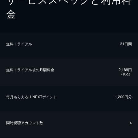
金
無料トライアル
31日間
無料トライアル後の⽉額料金
2,189円
（税込）
毎⽉もらえるU-NEXTポイント
1,200円分
同時視聴アカウント数
4