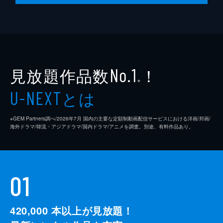
見放題作品数
！
No.1
※
とは
U-NEXT
※GEM Partners調べ/2026年7⽉ 国内の主要な定額制動画配信サービスにおける洋画/邦画/
海外ドラマ/韓流・アジアドラマ/国内ドラマ/アニメを調査。別途、有料作品あり。
01
420,000
本以上が見放題！