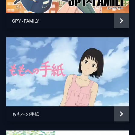
居村健治
アニメーション制作
コミックス・ウェーブ・フィルム
SPY×FAMILY
製作
市川南
川口典孝
ももへの手紙