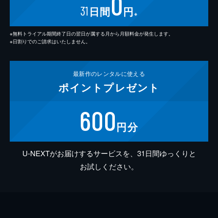
0
31
日間
円
※
※無料トライアル期間終了日の翌日が属する月から月額料金が発生します。
※日割りでのご請求はいたしません。
最新作の
レンタルに使える
ポイント
プレゼント
600
円分
U-NEXTがお届けするサービスを、31日間ゆっくりと
お試しください。