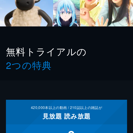
無料トライアルの
2つの特典
420,000
本以上の動画 /
210
誌以上の雑誌が
見放題
読み放題