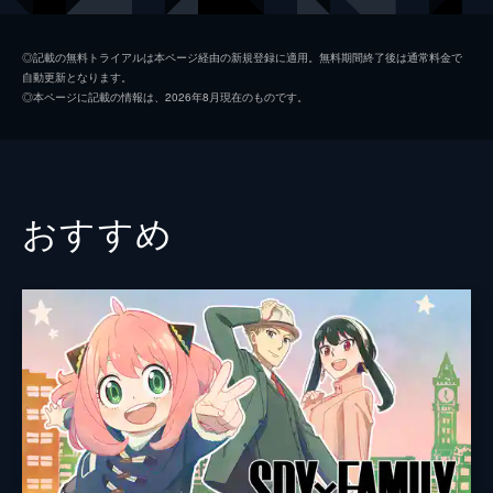
夏美
本田翼
◎記載の無料トライアルは本ページ経由の新規登録に適用。無料期間終了後は通常料金で
自動更新となります。
天野凪
吉柳咲良
◎本ページに記載の情報は、2026年8月現在のものです。
安井
平泉成
高井
梶裕貴
冨美
倍賞千恵子
おすすめ
須賀圭介
小栗旬
監督
新海誠
脚本
新海誠
原作
新海誠
音楽
RADWIMPS
演出
徳野悠我