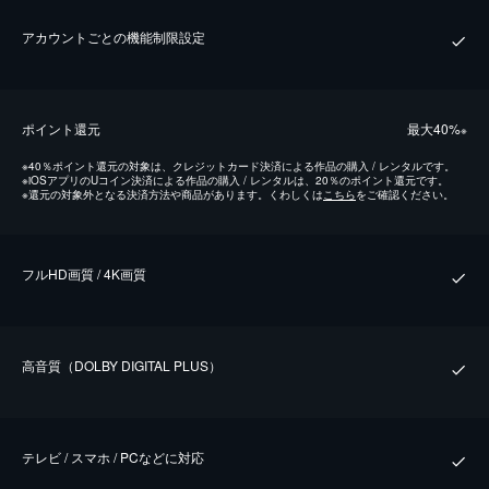
アカウントごとの機能制限設定
ポイント還元
最⼤40%
※
※
40％ポイント還元の対象は、クレジットカード決済による作品の購入 / レンタルです。
※
iOSアプリのUコイン決済による作品の購入 / レンタルは、20％のポイント還元です。
※
還元の対象外となる決済方法や商品があります。くわしくは
こちら
をご確認ください。
フルHD画質 / 4K画質
⾼⾳質（DOLBY DIGITAL PLUS）
テレビ / スマホ / PCなどに対応