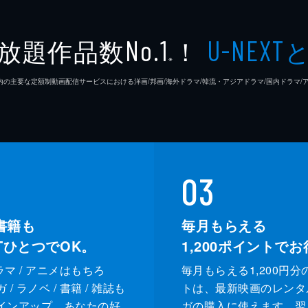
放題作品数
！
No.1
U-NEXT
※
26年7⽉ 国内の主要な定額制動画配信サービスにおける洋画/邦画/海外ドラマ/韓流・アジアドラマ/国内ドラ
03
書籍も
毎月もらえる
XTひとつでOK。
1,200
ポイントでお
ドラマ / アニメはもちろ
毎月もらえる1,200円分
/ ラノベ / 書籍 / 雑誌も
トは、最新映画のレンタ
インアップ。あなたの好
ガの購入に使えます。翌