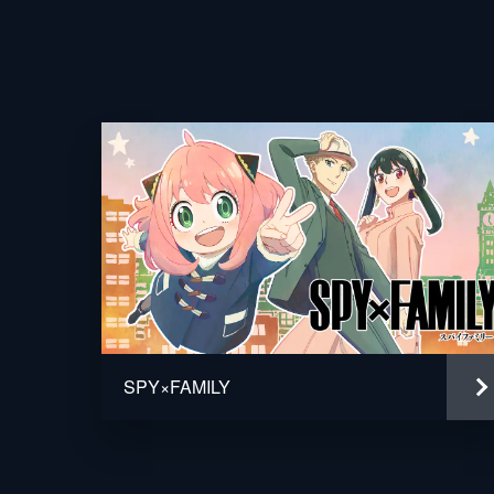
監督
脚本
原作
音楽
演出
SPY×FAMILY
アニメーション制作