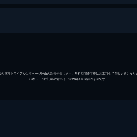
森嶋帆高
醍醐虎
天野陽菜
森七菜
載の無料トライアルは本ページ経由の新規登録に適用。無料期間終了後は通常料金で自動更新となり
◎本ページに記載の情報は、2026年8月現在のものです。
夏美
本田翼
天野凪
吉柳咲
安井
平泉成
高井
梶裕貴