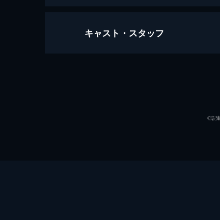
キャスト・スタッフ
天気の子
112分
声の出演
◎記