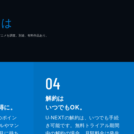
とは
マ/アニメを調査。別途、有料作品あり。
04
解約は
得に。
いつでもOK。
のポイン
U-NEXTの解約は、いつでも手続
ルやマン
き可能です。無料トライアル期間
月に持ち
中の解約の場合、月額料金は発生