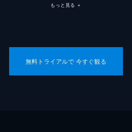
もっと見る
＋
市川南
川口典
無料トライアルで 今すぐ観る