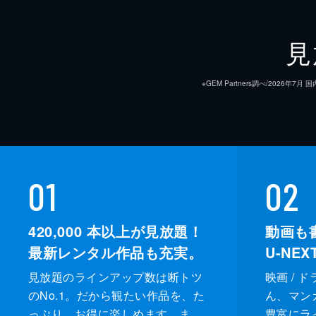
見
※GEM Partners調べ/20
01
02
420,000
本以上が見放題！
動画も
最新レンタル作品も充実。
U-NE
見放題のラインアップ数は断トツ
映画 / 
のNo.1。だから観たい作品を、た
ん、マンガ 
っぷり、お得に楽しめます。ま
豊富にラ