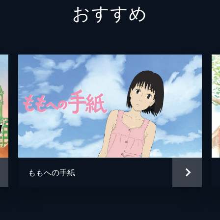
おすすめ
冨美
倍賞千
須賀圭介
小栗旬
新海誠
新海誠
新海誠
RADW
徳野悠
ももへの手紙
居村健
コミッ