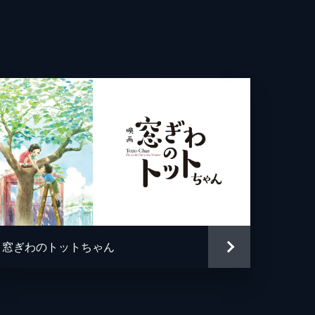
恵子
IMPS
我
窓ぎわのトットちゃん
治
クス・ウェーブ・フィルム