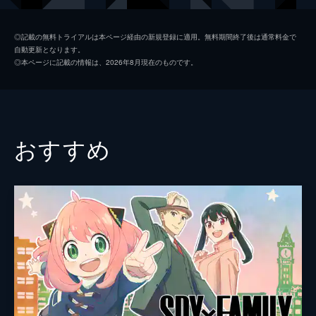
夏美
本田翼
◎記載の無料トライアルは本ページ経由の新規登録に適用。無料期間終了後は通常料金で
自動更新となります。
天野凪
吉柳咲良
◎本ページに記載の情報は、2026年8月現在のものです。
安井
平泉成
高井
梶裕貴
冨美
倍賞千恵子
おすすめ
須賀圭介
小栗旬
監督
新海誠
脚本
新海誠
原作
新海誠
音楽
RADWIMPS
演出
徳野悠我