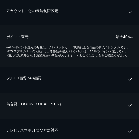
アカウントごとの機能制限設定
ポイント還元
最⼤40%
※
※
40％ポイント還元の対象は、クレジットカード決済による作品の購入 / レンタルです。
※
iOSアプリのUコイン決済による作品の購入 / レンタルは、20％のポイント還元です。
※
還元の対象外となる決済方法や商品があります。くわしくは
こちら
をご確認ください。
フルHD画質 / 4K画質
⾼⾳質（DOLBY DIGITAL PLUS）
テレビ / スマホ / PCなどに対応