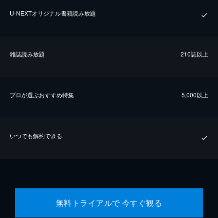
U-NEXTオリジナル書籍読み放題
雑誌読み放題
210誌以上
プロが選ぶおすすめ特集
5,000以上
いつでも解約できる
無料トライアルで 今すぐ観る