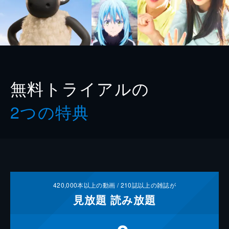
無料トライアルの
2つの特典
420,000
本以上の動画 /
210
誌以上の雑誌が
見放題
読み放題