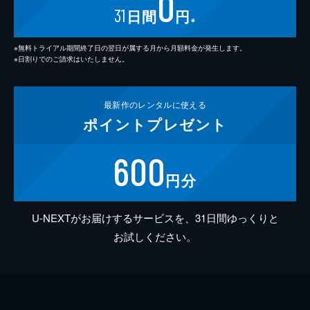
0
31
日間
円
※
※無料トライアル期間終了日の翌日が属する月から月額料金が発生します。
※日割りでのご請求はいたしません。
最新作の
レンタルに使える
ポイント
プレゼント
600
円分
U-NEXTがお届けするサービスを、31日間ゆっくりと
お試しください。