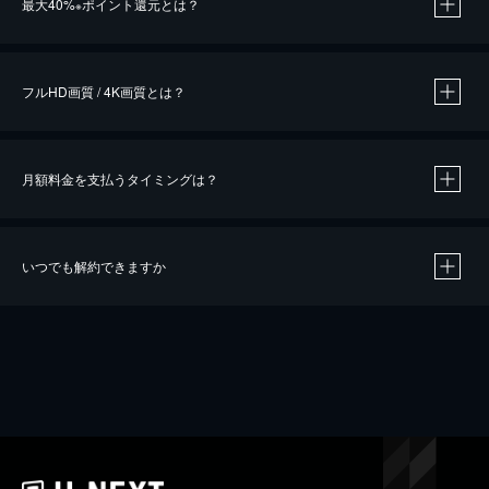
最大40%
ポイント還元とは？
※
※
作品によって必要なポイントが異なります。
フルHD画質 / 4K画質とは？
月額料金を支払うタイミングは？
※
40％ポイント還元の対象は、クレジットカード決済による作品の購入 / レンタルです。
※
iOSアプリのUコイン決済による作品の購入 / レンタルは、20％のポイント還元です。
※
還元の対象外となる決済方法や商品があります。くわしくは
こちら
をご確認ください。
いつでも解約できますか
こちら