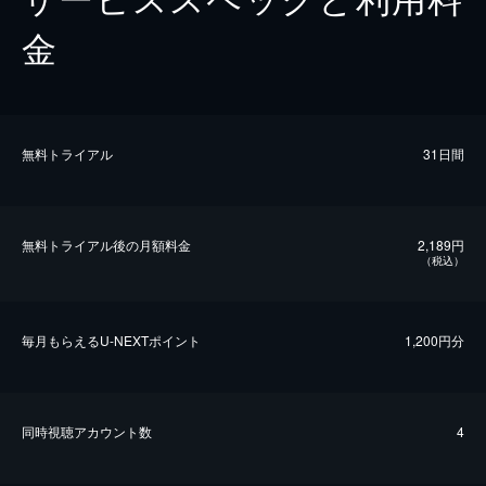
金
無料トライアル
31日間
無料トライアル後の⽉額料金
2,189円
（税込）
毎⽉もらえるU-NEXTポイント
1,200円分
同時視聴アカウント数
4