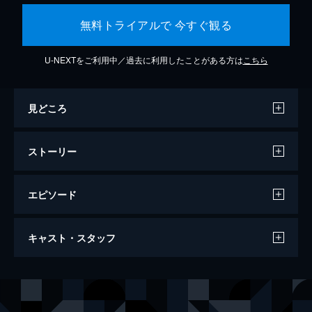
無料トライアルで 今すぐ観る
U-NEXTをご利用中／過去に利用したことがある方は
こちら
見どころ
ストーリー
エピソード
天気の子
キャスト・スタッフ
112分
声の出演
森嶋帆高
醍醐虎汰朗
天野陽菜
森七菜