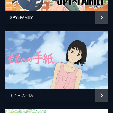
居村健治
アニメーション制作
コミックス・ウェーブ・フィルム
SPY×FAMILY
製作
市川南
川口典孝
ももへの手紙