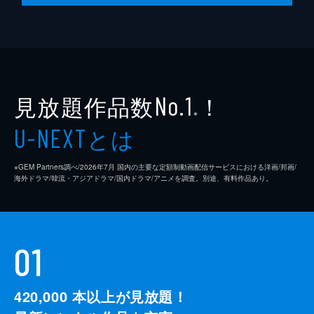
見放題作品数
！
No.1
※
とは
U-NEXT
※GEM Partners調べ/2026年7⽉ 国内の主要な定額制動画配信サービスにおける洋画/邦画/
海外ドラマ/韓流・アジアドラマ/国内ドラマ/アニメを調査。別途、有料作品あり。
01
420,000
本以上が見放題！