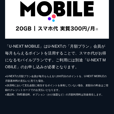
「U-NEXT MOBILE」はU-NEXTの「月額プラン」会員が
毎月もらえるポイントを活用することで、スマホ代がお得
になるモバイルプランです。ご利用には別途「U-NEXT M
OBILE」のお申し込みが必要となります。
※U-NEXTの月額プラン会員が毎月もらえる1,200円分のポイントを、U-NEXT MOBILEの
月額基本料の支払いに充てた場合。
※決済時において支払金額に相当するポイントを保有していない場合、差額分の料金はご登
録のクレジットカードでのお支払いとなります。
※通話料、SMS通信料、オプション（かけ放題など）の月額利用料は別途発生します。