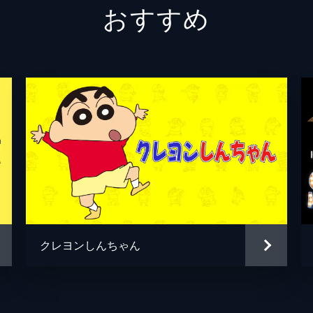
おすすめ
冨美
倍賞千
須賀圭介
小栗旬
新海誠
新海誠
新海誠
RADW
徳野悠
クレヨンしんちゃん
居村健
コミッ