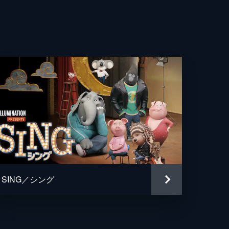
恵子
IMPS
我
SING／シング
治
クス・ウェーブ・フィルム