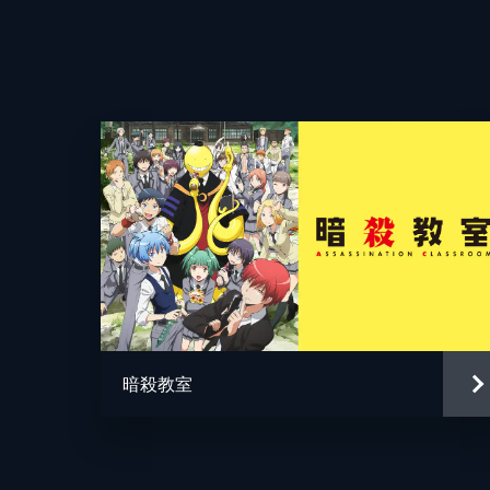
監督
脚本
原作
音楽
演出
暗殺教室
アニメーション制作