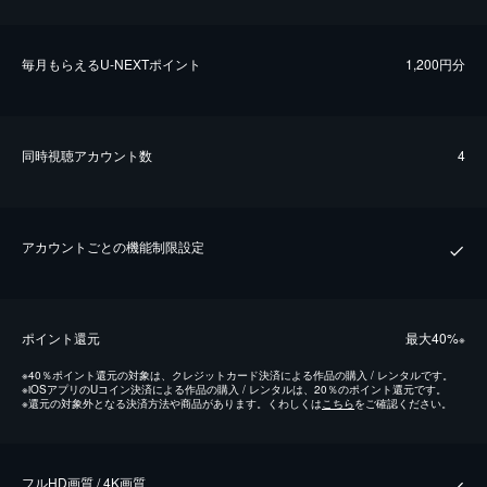
毎⽉もらえるU-NEXTポイント
1,200円分
同時視聴アカウント数
4
アカウントごとの機能制限設定
ポイント還元
最⼤40%
※
※
40％ポイント還元の対象は、クレジットカード決済による作品の購入 / レンタルです。
※
iOSアプリのUコイン決済による作品の購入 / レンタルは、20％のポイント還元です。
※
還元の対象外となる決済方法や商品があります。くわしくは
こちら
をご確認ください。
フルHD画質 / 4K画質