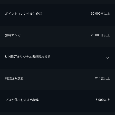
ポイント（レンタル）作品
60,000本以上
無料マンガ
20,000冊以上
U-NEXTオリジナル書籍読み放題
雑誌読み放題
210誌以上
プロが選ぶおすすめ特集
5,000以上