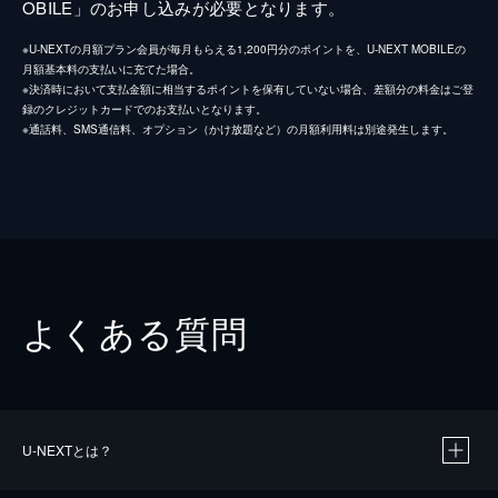
OBILE」のお申し込みが必要となります。
※U-NEXTの月額プラン会員が毎月もらえる1,200円分のポイントを、U-NEXT MOBILEの
月額基本料の支払いに充てた場合。
※決済時において支払金額に相当するポイントを保有していない場合、差額分の料金はご登
録のクレジットカードでのお支払いとなります。
※通話料、SMS通信料、オプション（かけ放題など）の月額利用料は別途発生します。
よくある質問
U-NEXTとは？