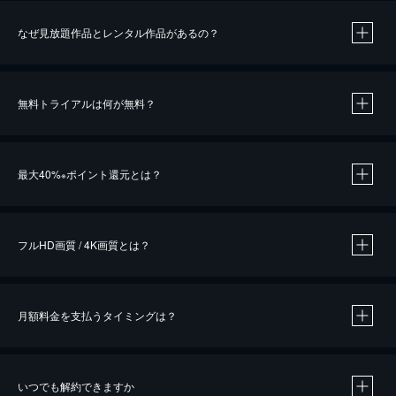
なぜ見放題作品とレンタル作品があるの？
無料トライアルは何が無料？
※
最大40%
ポイント還元とは？
※
※
作品によって必要なポイントが異なります。
フルHD画質 / 4K画質とは？
月額料金を支払うタイミングは？
※
40％ポイント還元の対象は、クレジットカード決済による作品の購入 / レンタルです。
※
iOSアプリのUコイン決済による作品の購入 / レンタルは、20％のポイント還元です。
※
還元の対象外となる決済方法や商品があります。くわしくは
こちら
をご確認ください。
いつでも解約できますか