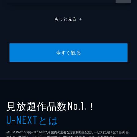
もっと見る
＋
今すぐ観る
見放題作品数
！
No.1
※
とは
U-NEXT
※GEM Partners調べ/2026年7⽉ 国内の主要な定額制動画配信サービスにおける洋画/邦画/
海外ドラマ/韓流・アジアドラマ/国内ドラマ/アニメを調査。別途、有料作品あり。