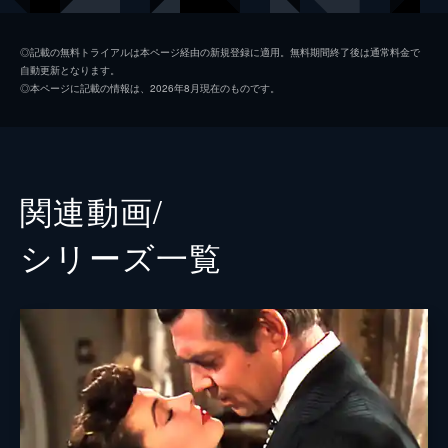
脚本
植田紳爾
◎記載の無料トライアルは本ページ経由の新規登録に適用。無料期間終了後は通常料金で
自動更新となります。
演出
植田紳爾
◎本ページに記載の情報は、2026年8月現在のものです。
谷正純
関連動画/
シリーズ⼀覧