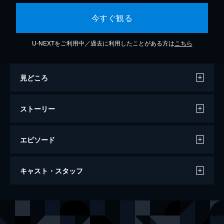
今すぐ観る
U-NEXTをご利用中／過去に利用したことがある方は
こちら
見どころ
ストーリー
エピソード
風と共に去りぬ ＜スカーレット役替わ
キャスト・スタッフ
り：七海ひろき、アシュレ役替わり：朝夏
まなと＞（'13年宙組・宝塚）
145分
出演
凰稀かなめ
実咲凜音