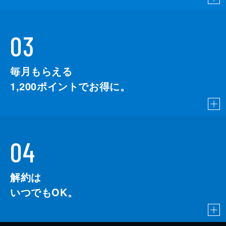
03
毎月もらえる
1,200
ポイントでお得に。
04
解約は
いつでもOK。