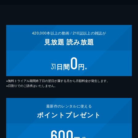
420,000
本以上の動画 /
210
誌以上の雑誌が
見放題
読み放題
0
31
日間
円
※
※無料トライアル期間終了日の翌日が属する月から月額料金が発生します。
※日割りでのご請求はいたしません。
最新作の
レンタルに使える
ポイント
プレゼント
600