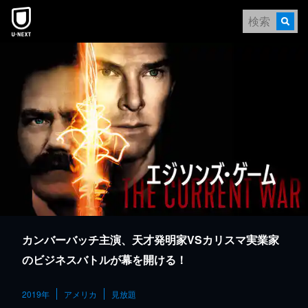
本文へスキップ
カンバーバッチ主演、天才発明家VSカリスマ実業家
のビジネスバトルが幕を開ける！
2019年
アメリカ
見放題