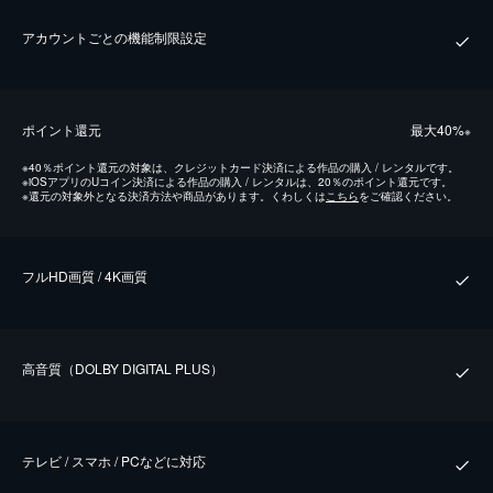
アカウントごとの機能制限設定
ポイント還元
最⼤40%
※
※
40％ポイント還元の対象は、クレジットカード決済による作品の購入 / レンタルです。
※
iOSアプリのUコイン決済による作品の購入 / レンタルは、20％のポイント還元です。
※
還元の対象外となる決済方法や商品があります。くわしくは
こちら
をご確認ください。
フルHD画質 / 4K画質
⾼⾳質（DOLBY DIGITAL PLUS）
テレビ / スマホ / PCなどに対応