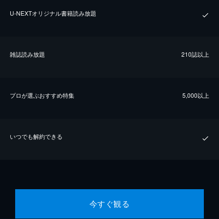
U-NEXTオリジナル書籍読み放題
雑誌読み放題
210誌以上
プロが選ぶおすすめ特集
5,000以上
いつでも解約できる
今すぐ観る