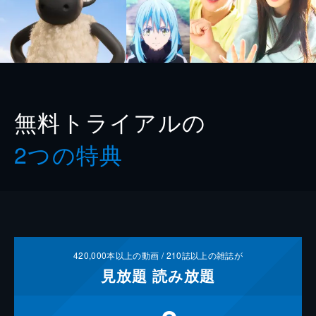
無料トライアルの
2つの特典
420,000
本以上の動画 /
210
誌以上の雑誌が
見放題
読み放題