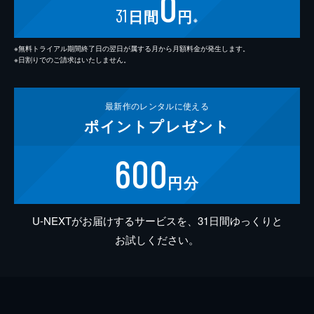
0
31
日間
円
※
※無料トライアル期間終了日の翌日が属する月から月額料金が発生します。
※日割りでのご請求はいたしません。
最新作の
レンタルに使える
ポイント
プレゼント
600
円分
U-NEXTがお届けするサービスを、31日間ゆっくりと
お試しください。