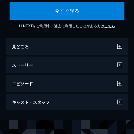
今すぐ観る
U-NEXTをご利用中／過去に利用したことがある方は
こちら
見どころ
ストーリー
エピソード
エジソンズ・ゲーム
キャスト・スタッフ
108分
出演
トーマス・エジソン
ベネディクト・カンバーバッチ
ジョージ・ウェスティングハウス
マイケル・シャノン