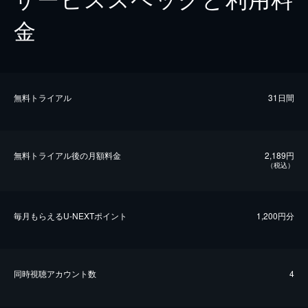
金
無料トライアル
31日間
無料トライアル後の⽉額料金
2,189円
（税込）
毎⽉もらえるU-NEXTポイント
1,200円分
同時視聴アカウント数
4