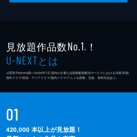
見放題作品数
！
No.1
※
とは
U-NEXT
※GEM Partners調べ/2026年7⽉ 国内の主要な定額制動画配信サービスにおける洋画/邦画/
海外ドラマ/韓流・アジアドラマ/国内ドラマ/アニメを調査。別途、有料作品あり。
01
420,000
本以上が見放題！