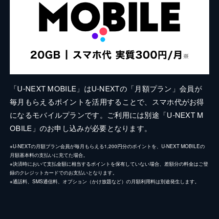
「U-NEXT MOBILE」はU-NEXTの「月額プラン」会員が
毎月もらえるポイントを活用することで、スマホ代がお得
になるモバイルプランです。ご利用には別途「U-NEXT M
OBILE」のお申し込みが必要となります。
※U-NEXTの月額プラン会員が毎月もらえる1,200円分のポイントを、U-NEXT MOBILEの
月額基本料の支払いに充てた場合。
※決済時において支払金額に相当するポイントを保有していない場合、差額分の料金はご登
録のクレジットカードでのお支払いとなります。
※通話料、SMS通信料、オプション（かけ放題など）の月額利用料は別途発生します。