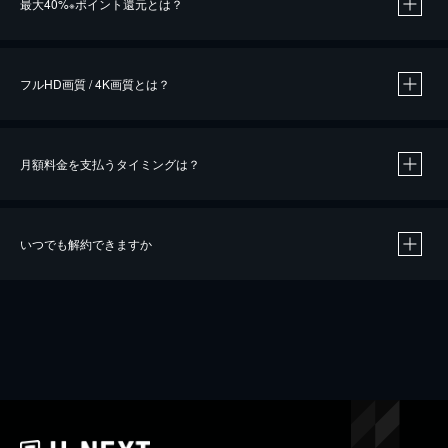
最大40%
ポイント還元とは？
※
※
作品によって必要なポイントが異なります。
フルHD画質 / 4K画質とは？
月額料金を支払うタイミングは？
※
40％ポイント還元の対象は、クレジットカード決済による作品の購入 / レンタルです。
※
iOSアプリのUコイン決済による作品の購入 / レンタルは、20％のポイント還元です。
※
還元の対象外となる決済方法や商品があります。くわしくは
こちら
をご確認ください。
いつでも解約できますか
こちら