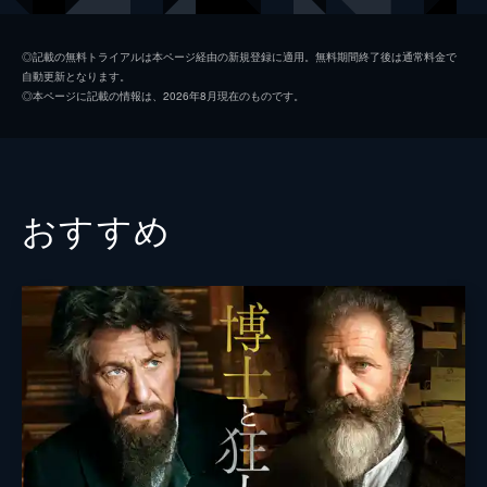
ニコラ・テスラ
ニコラス・ホルト
◎記載の無料トライアルは本ページ経由の新規登録に適用。無料期間終了後は通常料金で
自動更新となります。
サミュエル・インサル
トム・ホランド
◎本ページに記載の情報は、2026年8月現在のものです。
マーガリート・ウェスティングハウス
キャサリン・ウォーターストン
メアリー・エジソン
タペンス・ミドルトン
フランクリン・ポープ
スタンリー・タウンゼント
おすすめ
JPモルガン
マシュー・マクファディン
監督
アルフォンソ・ゴメス＝レホン
脚本
マイケル・ミトニック
音楽
ダニー・ベンジー
ソーンダー・ジュリアーンズ
製作
ティムール・ベクマンベトフ