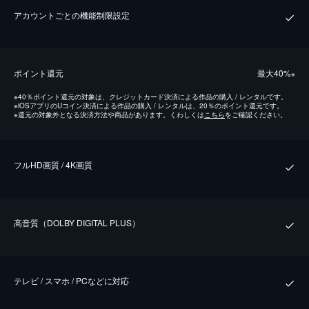
アカウントごとの機能制限設定
ポイント還元
最⼤40%
※
※
40％ポイント還元の対象は、クレジットカード決済による作品の購入 / レンタルです。
※
iOSアプリのUコイン決済による作品の購入 / レンタルは、20％のポイント還元です。
※
還元の対象外となる決済方法や商品があります。くわしくは
こちら
をご確認ください。
フルHD画質 / 4K画質
⾼⾳質（DOLBY DIGITAL PLUS）
テレビ / スマホ / PCなどに対応