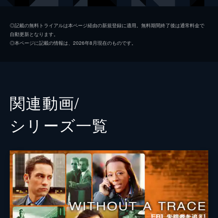
ィンは、マギーの職場に聞き込みにいく。
41分
ビビアン・ジョンソン
マリアンヌ・ジャン＝バプティスト
第2話 少年の秘密
◎記載の無料トライアルは本ページ経由の新規登録に適用。無料期間終了後は通常料金で
自動更新となります。
11歳の誕生日にゲイブは、ヤンキーススタジ
ダニー・テイラー
エンリケ・ムルシアーノ
◎本ページに記載の情報は、2026年8月現在のものです。
アムに向かう途中で父親とはぐれ、1人で地
マーティン・フィッツジェラルド
エリック・クローズ
下鉄に乗ってしまったまま行方不明になっ
た。FBI失踪者捜索チームが調べると、ゲイ
監督
デヴィッド・ナッター
ブのその日の行動が明らかになる。
42分
レイチェル・タラレイ
関連動画/
第3話 目撃証言
スティーヴ・ゴーマー
郊外のショッピングモールの駐車場で、ダン
シリーズ⼀覧
カンが目を離した一瞬の隙に妻・エミリーが
ピーター・マークル
車で連れ去られた。目撃者は、エミリーは車
に押し込められて悲鳴を上げており、犯人と
ランディ・ジスク
は顔見知りのようだったと証言する。
レスリー・リブマン
42分
第4話 あこがれの街
ポール・ホラハン
モデル志望のイブが失踪。彼女の写真は「ジ
ェニファー・ロペス風」、「ブリトニー・ス
ジョン・マクノートン
ピアーズ風」など、色々なタイプに扮装した