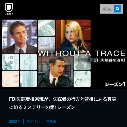
本文へスキップ
FBI失踪者捜索班が、失踪者の行方と背後にある真実
に迫るミステリーの第1シーズン
2002年
アメリカ
見放題