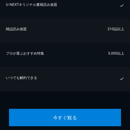
U-NEXTオリジナル書籍読み放題
雑誌読み放題
210誌以上
プロが選ぶおすすめ特集
5,000以上
いつでも解約できる
今すぐ観る