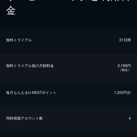
金
無料トライアル
31日間
無料トライアル後の⽉額料金
2,189円
（税込）
毎⽉もらえるU-NEXTポイント
1,200円分
同時視聴アカウント数
4