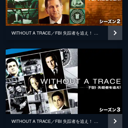
トム・マクローリン
ものしかなく、素顔も消えた時間も不明。捜
査の結果、イブの行動が明らかになる。
デラン・サラフィアン
44分
メル・ダムスキー
第5話 ゆがんだ愛
全寮制高校の生徒・アンディが姿を消した。
WITHOUT A TRACE／FBI 失踪者を追え！ シーズン2
チャールズ・コレル
ジャックは最後にアンディを目撃した校長を
尋問し、彼を第一容疑者とにらむ。校長は自
ケヴィン・フックス
宅に最近地下室を増設しており、そこが監禁
部屋とにらんだダニーが偵察しに向かう。
45分
第6話 二重生活
サンディエゴ空港でニューヨーク行きの便に
乗るはずだったパトリックが、スーツケース
を残したまま飛行機に乗らずに姿を消す。パ
トリックはニューヨークの投資銀行の副頭取
で、妻は頭取の娘だった。
42分
第7話 暴走する母性
WITHOUT A TRACE／FBI 失踪者を追え！ シーズン3
ベビーシッターが目を離した隙に、地方検事