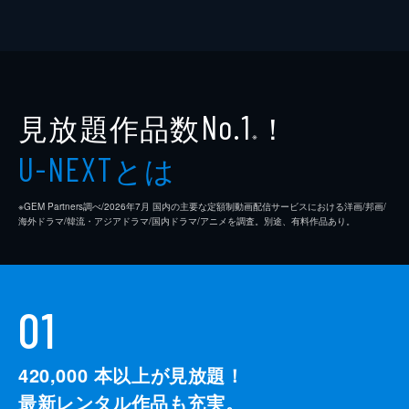
見放題作品数
！
No.1
※
とは
U-NEXT
※GEM Partners調べ/2026年7⽉ 国内の主要な定額制動画配信サービスにおける洋画/邦画/
海外ドラマ/韓流・アジアドラマ/国内ドラマ/アニメを調査。別途、有料作品あり。
01
420,000
本以上が見放題！
最新レンタル作品も充実。