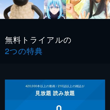
無料トライアルの
2つの特典
420,000
本以上の動画 /
210
誌以上の雑誌が
見放題
読み放題
0