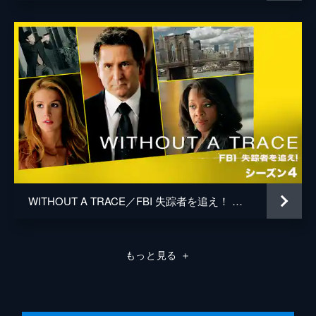
補・アンジェラの娘・アビーが誘拐された。
アンジェラに有罪判決を受けた者の復讐目的
での犯行が有力視され、いくつかの線が浮上
するが、どれも決め手に欠いていた。
42分
第8話 ツメをかむ少年
高校卒業資格試験を控える16歳の黒人少年・
ウィリアムが失踪。ウィリアムはストリート
チルドレンだった時期があり、警察は家出と
決めつけた。チャイルドサービスのポリー
は、絶対に失踪ではないと主張する。
42分
第9話 アメリカのアラブ人
WITHOUT A TRACE／FBI 失踪者を追え！ シーズン4
勤務後に失踪したローズ病院の研修医、アン
ワー・サミール医師は、同僚からも患者から
も信頼されていた。彼がサウジアラビア人で
もっと見る
＋
あることから、ジャックは先入観を持たない
よう注意を促すが...。
42分
第10話 白夜の太陽