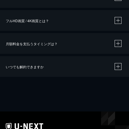
※
作品によって必要なポイントが異なります。
フルHD画質 / 4K画質とは？
月額料金を支払うタイミングは？
※
40％ポイント還元の対象は、クレジットカード決済による作品の購入 / レンタルです。
※
iOSアプリのUコイン決済による作品の購入 / レンタルは、20％のポイント還元です。
※
還元の対象外となる決済方法や商品があります。くわしくは
こちら
をご確認ください。
いつでも解約できますか
こちら