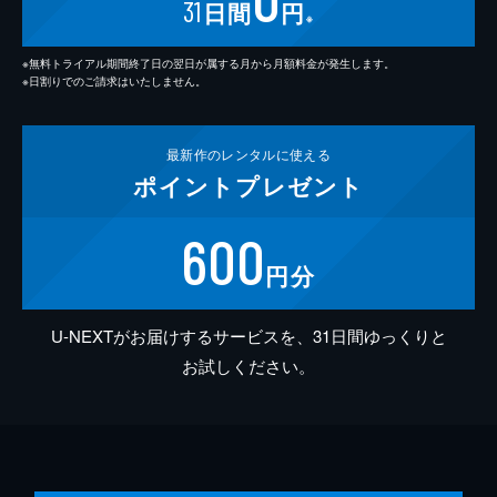
31
日間
円
※
※無料トライアル期間終了日の翌日が属する月から月額料金が発生します。
※日割りでのご請求はいたしません。
最新作の
レンタルに使える
ポイント
プレゼント
600
円分
U-NEXTがお届けするサービスを、31日間ゆっくりと
お試しください。