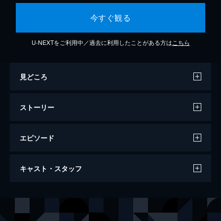
今すぐ観る
U-NEXTをご利用中／過去に利用したことがある方は
こちら
見どころ
ストーリー
エピソード
第1話 自由への代償
キャスト・スタッフ
ここはニューヨーク。FBI失踪者捜索チーム
のリーダー・ジャックは、突然姿を消したマ
ギーの部屋を調べるが、手掛かりが見つから
出演
ジャック・マローン
アンソニー・ラパリア
ない。ジャックに憧れて異動してきたマーテ
サマンサ・スペード
ポピー・モンゴメリー