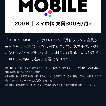
「U-NEXT MOBILE」はU-NEXTの「月額プラン」会員が
毎月もらえるポイントを活用することで、スマホ代がお得
になるモバイルプランです。ご利用には別途「U-NEXT M
OBILE」のお申し込みが必要となります。
※U-NEXTの月額プラン会員が毎月もらえる1,200円分のポイントを、U-NEXT MOBILEの
月額基本料の支払いに充てた場合。
※決済時において支払金額に相当するポイントを保有していない場合、差額分の料金はご登
録のクレジットカードでのお支払いとなります。
※通話料、SMS通信料、オプション（かけ放題など）の月額利用料は別途発生します。