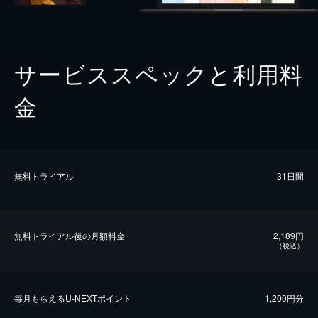
サービススペックと利用料
金
無料トライアル
31日間
無料トライアル後の⽉額料金
2,189円
（税込）
毎⽉もらえるU-NEXTポイント
1,200円分