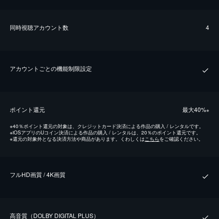
同時視聴アカウント数
4
アカウントごとの機能制限設定
ポイント還元
最⼤40%
※
※
40％ポイント還元の対象は、クレジットカード決済による作品の購入 / レンタルです。
※
iOSアプリのUコイン決済による作品の購入 / レンタルは、20％のポイント還元です。
※
還元の対象外となる決済方法や商品があります。くわしくは
こちら
をご確認ください。
フルHD画質 / 4K画質
⾼⾳質（DOLBY DIGITAL PLUS）