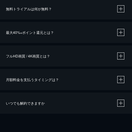
無料トライアルは何が無料？
※
最大40%
ポイント還元とは？
※
※
作品によって必要なポイントが異なります。
フルHD画質 / 4K画質とは？
月額料金を支払うタイミングは？
※
40％ポイント還元の対象は、クレジットカード決済による作品の購入 / レンタルです。
※
iOSアプリのUコイン決済による作品の購入 / レンタルは、20％のポイント還元です。
※
還元の対象外となる決済方法や商品があります。くわしくは
こちら
をご確認ください。
いつでも解約できますか