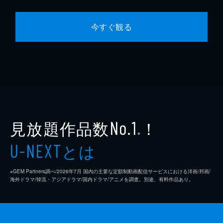
今すぐ観る
見放題作品数
！
No.1
※
とは
U-NEXT
※GEM Partners調べ/2026年7⽉ 国内の主要な定額制動画配信サービスにおける洋画/邦画/
海外ドラマ/韓流・アジアドラマ/国内ドラマ/アニメを調査。別途、有料作品あり。