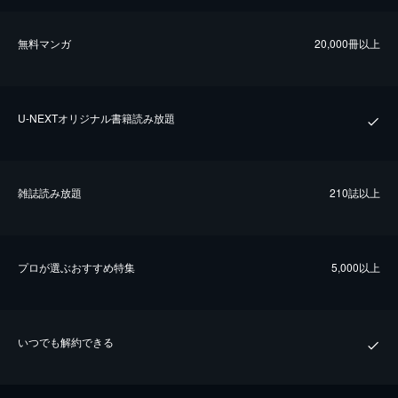
無料マンガ
20,000冊以上
U-NEXTオリジナル書籍読み放題
雑誌読み放題
210誌以上
プロが選ぶおすすめ特集
5,000以上
いつでも解約できる