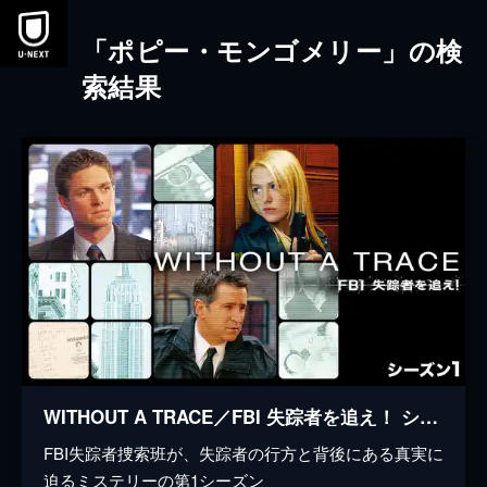
本文へスキップ
「ポピー・モンゴメリー」の検
索結果
WITHOUT A TRACE／FBI 失踪者を追え！ シーズン1
FBI失踪者捜索班が、失踪者の行方と背後にある真実に
迫るミステリーの第1シーズン