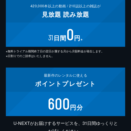
420,000
本以上の動画 /
210
誌以上の雑誌が
見放題
読み放題
0
31
日間
円
※
※無料トライアル期間終了日の翌日が属する月から月額料金が発生します。
※日割りでのご請求はいたしません。
最新作の
レンタルに使える
ポイント
プレゼント
600
円分
U-NEXTがお届けするサービスを、31日間ゆっくりと
お試しください。