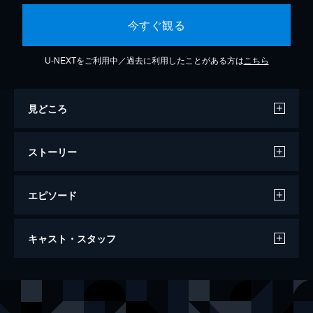
今すぐ観る
U-NEXTをご利用中／過去に利用したことがある方は
こちら
見どころ
ストーリー
エピソード
ロイヤル・セブンティーン
キャスト・スタッフ
105分
出演
アマンダ・バインズ
コリン・ファース