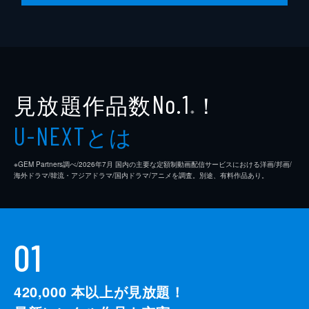
見放題作品数
！
No.1
※
とは
U-NEXT
※GEM Partners調べ/2026年7⽉ 国内の主要な定額制動画配信サービスにおける洋画/邦画/
海外ドラマ/韓流・アジアドラマ/国内ドラマ/アニメを調査。別途、有料作品あり。
01
420,000
本以上が見放題！