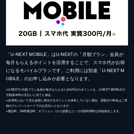
「U-NEXT MOBILE」はU-NEXTの「月額プラン」会員が
毎月もらえるポイントを活用することで、スマホ代がお得
になるモバイルプランです。ご利用には別途「U-NEXT M
OBILE」のお申し込みが必要となります。
※U-NEXTの月額プラン会員が毎月もらえる1,200円分のポイントを、U-NEXT MOBILEの
月額基本料の支払いに充てた場合。
※決済時において支払金額に相当するポイントを保有していない場合、差額分の料金はご登
録のクレジットカードでのお支払いとなります。
※通話料、SMS通信料、オプション（かけ放題など）の月額利用料は別途発生します。