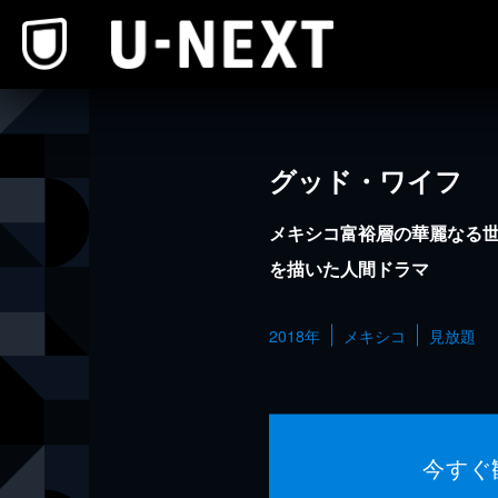
本文へスキップ
グッド・ワイフ
メキシコ富裕層の華麗なる
を描いた人間ドラマ
2018年
メキシコ
見放題
今すぐ