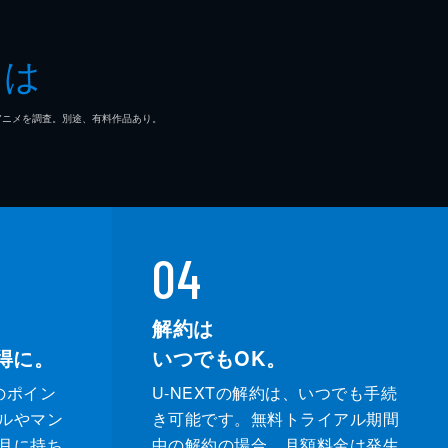
とは
マ/アニメを調査。別途、有料作品あり。
04
解約は
得に。
いつでもOK。
のポイン
U-NEXTの解約は、いつでも手続
ルやマン
き可能です。無料トライアル期間
月に持ち
中の解約の場合、月額料金は発生