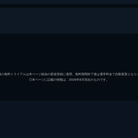
ソフィア
イルセ
アレハンドラ
カサン
載の無料トライアルは本ページ経由の新規登録に適用。無料期間終了後は通常料金で自動更新となり
◎本ページに記載の情報は、2026年8月現在のものです。
アナ・パウラ
パウリ
イネス
ジョア
フェルナンド
フラビ
アレハ