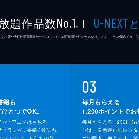
放題作品数
！
No.1
U-NEXT
※
26年7⽉ 国内の主要な定額制動画配信サービスにおける洋画/邦画/海外ドラマ/韓流・アジアドラマ/国内ドラ
03
書籍も
毎月もらえる
XTひとつでOK。
1,200
ポイントでお
ドラマ / アニメはもちろ
毎月もらえる1,200円分
/ ラノベ / 書籍 / 雑誌も
トは、最新映画のレンタ
インアップ。あなたの好
ガの購入に使えます。翌