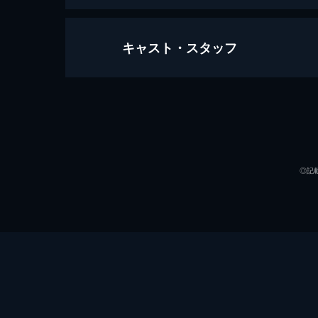
キャスト・スタッフ
グッド・ワイフ
99分
出演
◎記
監督