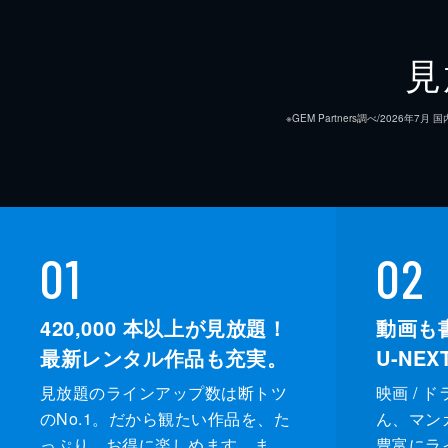
見
※GEM Partners調べ/20
01
02
420,000
本以上が見放題！
動画も
最新レンタル作品も充実。
U-NE
見放題のラインアップ数は断トツ
映画 / 
のNo.1。だから観たい作品を、た
ん、マンガ 
っぷり、お得に楽しめます。ま
豊富にラ