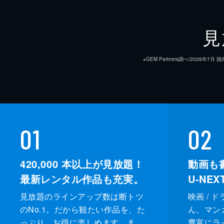
見
※GEM Partners調べ/20
01
02
420,000
本以上が見放題！
動画も
最新レンタル作品も充実。
U-NE
見放題のラインアップ数は断トツ
映画 / 
のNo.1。だから観たい作品を、た
ん、マンガ 
っぷり、お得に楽しめます。ま
豊富にラ