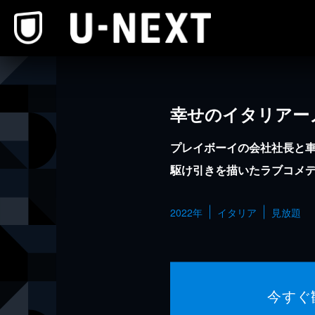
本文へスキップ
幸せのイタリアー
プレイボーイの会社社長と
駆け引きを描いたラブコメ
2022年
イタリア
見放題
今すぐ