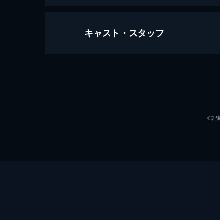
キャスト・スタッフ
幸せのイタリアーノ
113分
出演
◎記