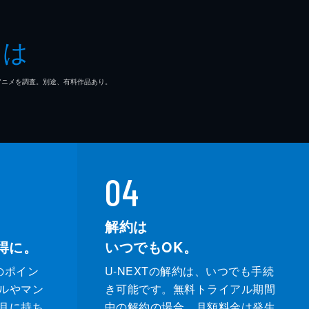
とは
マ/アニメを調査。別途、有料作品あり。
04
解約は
得に。
いつでもOK。
のポイン
U-NEXTの解約は、いつでも手続
ルやマン
き可能です。無料トライアル期間
月に持ち
中の解約の場合、月額料金は発生