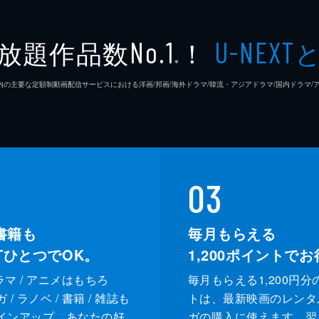
放題作品数
！
No.1
U-NEXT
※
26年7⽉ 国内の主要な定額制動画配信サービスにおける洋画/邦画/海外ドラマ/韓流・アジアドラマ/国内ドラ
03
書籍も
毎月もらえる
XTひとつでOK。
1,200
ポイントでお
ドラマ / アニメはもちろ
毎月もらえる1,200円分
/ ラノベ / 書籍 / 雑誌も
トは、最新映画のレンタ
インアップ。あなたの好
ガの購入に使えます。翌