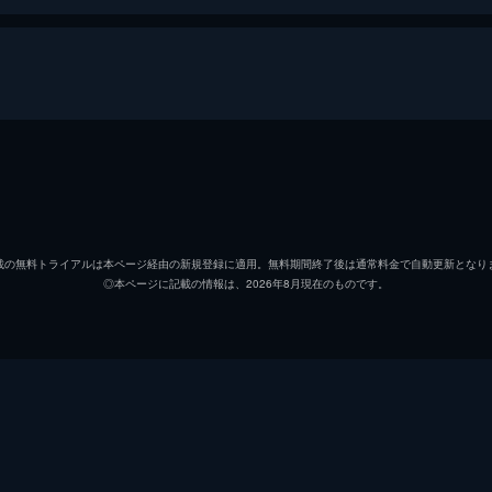
ジャンニ
ピエル
キアラ
ミリア
載の無料トライアルは本ページ経由の新規登録に適用。無料期間終了後は通常料金で自動更新となり
◎本ページに記載の情報は、2026年8月現在のものです。
ダンテ
ピエト
ルチアーナ
ヴァネ
アレッシア
ピラー
アンド