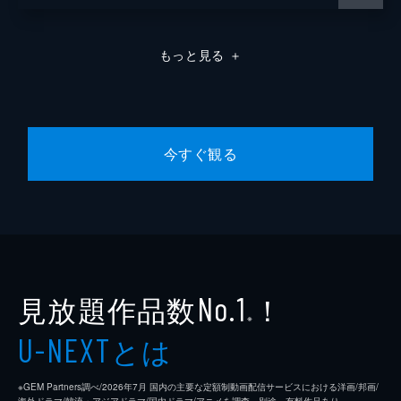
もっと見る
＋
今すぐ観る
見放題作品数
！
No.1
※
とは
U-NEXT
※GEM Partners調べ/2026年7⽉ 国内の主要な定額制動画配信サービスにおける洋画/邦画/
海外ドラマ/韓流・アジアドラマ/国内ドラマ/アニメを調査。別途、有料作品あり。