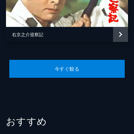
酒井雅楽頭
小沢栄太郎
松平将監
北村和夫
勢津
三島ゆり子
右京之介巡察記
とよ
西崎みち子
島田荘五郎
稲葉義男
島田左兵衛
金子信雄
今すぐ観る
星玄蕃
堀正夫
加藤伊右衛門
加賀邦男
時姫
宮園純子
徳三
時田一男
おかね
高橋漣
おすすめ
番頭
中村錦司