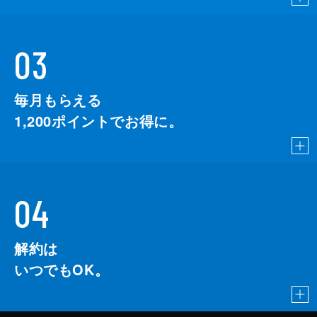
03
毎月もらえる
1,200
ポイントでお得に。
04
解約は
いつでもOK。