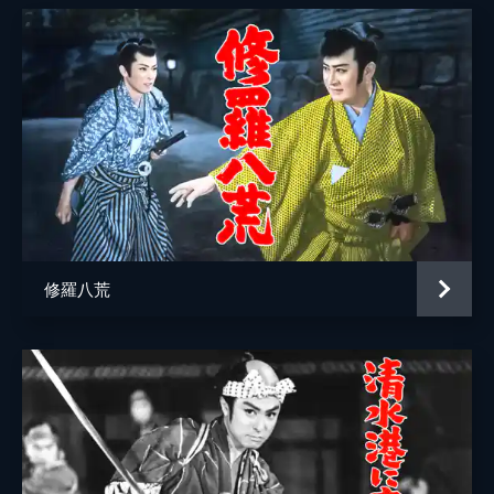
二階堂采女
丘郁夫
淀屋喜左衛門
高松錦之助
先ぶれ
河村満和
酒井家臣
遠山金次郎
諏訪本陣の主人
水野浩
とよの母
山田みつ子
監督
長谷川安人
修羅八荒
脚本
高田宏治
原作
南条範夫
音楽
木下忠司