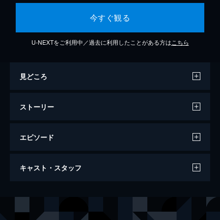
今すぐ観る
U-NEXTをご利用中／過去に利用したことがある方は
こちら
見どころ
ストーリー
エピソード
紫右京之介 逆一文字斬り
キャスト・スタッフ
93分
出演
紫右京之介
大川橋蔵
細見剣之助
内田良平