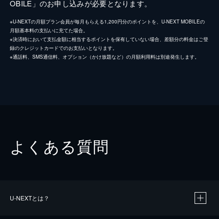
OBILE」のお申し込みが必要となります。
※U-NEXTの月額プラン会員が毎月もらえる1,200円分のポイントを、U-NEXT MOBILEの
月額基本料の支払いに充てた場合。
※決済時において支払金額に相当するポイントを保有していない場合、差額分の料金はご登
録のクレジットカードでのお支払いとなります。
※通話料、SMS通信料、オプション（かけ放題など）の月額利用料は別途発生します。
よくある質問
U-NEXTとは？