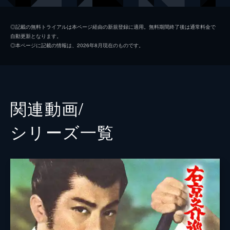
遠山内記
三島雅夫
◎記載の無料トライアルは本ページ経由の新規登録に適用。無料期間終了後は通常料金で
自動更新となります。
山内主計
佐々木孝丸
◎本ページに記載の情報は、2026年8月現在のものです。
新庄長門
徳大寺伸
次郎丸
曽根晴美
紫苑局
渡辺美佐子
関連動画/
ゆう
立川さゆり
シリーズ⼀覧
紅
岸本数子
伍平
大坂志郎
静月院
藤代佳子
阿波局
久我恵子
天満屋才兵衛
多々良純