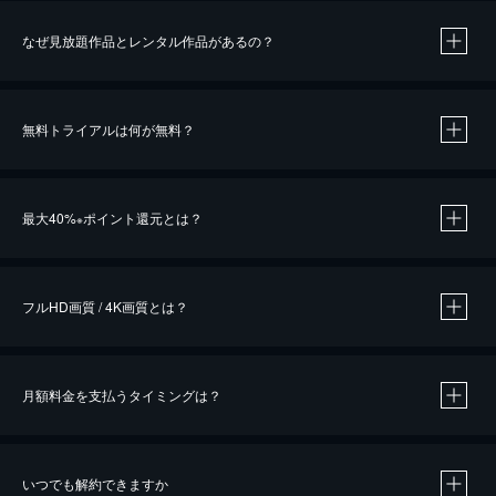
なぜ見放題作品とレンタル作品があるの？
無料トライアルは何が無料？
※
最大40%
ポイント還元とは？
※
※
作品によって必要なポイントが異なります。
フルHD画質 / 4K画質とは？
月額料金を支払うタイミングは？
※
40％ポイント還元の対象は、クレジットカード決済による作品の購入 / レンタルです。
※
iOSアプリのUコイン決済による作品の購入 / レンタルは、20％のポイント還元です。
※
還元の対象外となる決済方法や商品があります。くわしくは
こちら
をご確認ください。
いつでも解約できますか