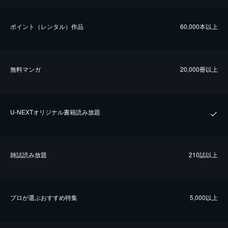
ポイント（レンタル）作品
60,000本以上
無料マンガ
20,000冊以上
U-NEXTオリジナル書籍読み放題
雑誌読み放題
210誌以上
プロが選ぶおすすめ特集
5,000以上