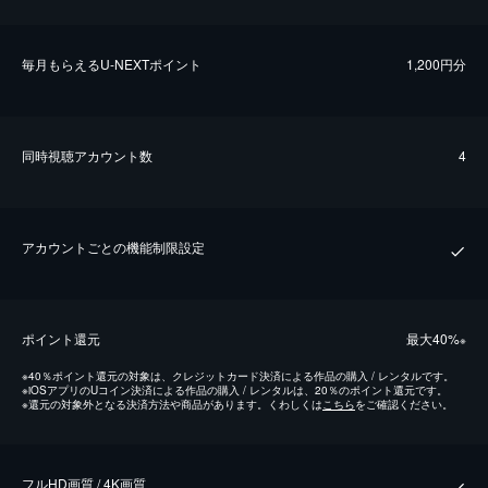
毎⽉もらえるU-NEXTポイント
1,200円分
同時視聴アカウント数
4
アカウントごとの機能制限設定
ポイント還元
最⼤40%
※
※
40％ポイント還元の対象は、クレジットカード決済による作品の購入 / レンタルです。
※
iOSアプリのUコイン決済による作品の購入 / レンタルは、20％のポイント還元です。
※
還元の対象外となる決済方法や商品があります。くわしくは
こちら
をご確認ください。
フルHD画質 / 4K画質