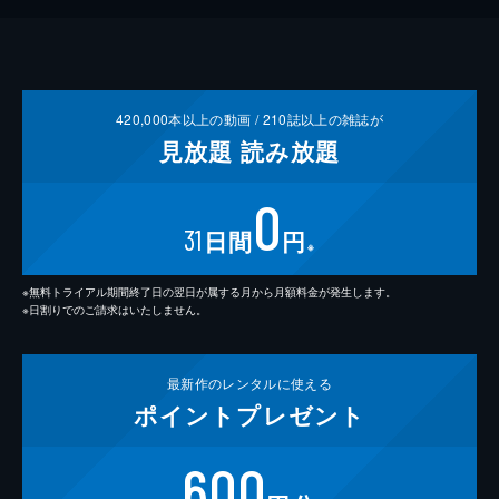
420,000
本以上の動画 /
210
誌以上の雑誌が
見放題
読み放題
0
31
日間
円
※
※無料トライアル期間終了日の翌日が属する月から月額料金が発生します。
※日割りでのご請求はいたしません。
最新作の
レンタルに使える
ポイント
プレゼント
600