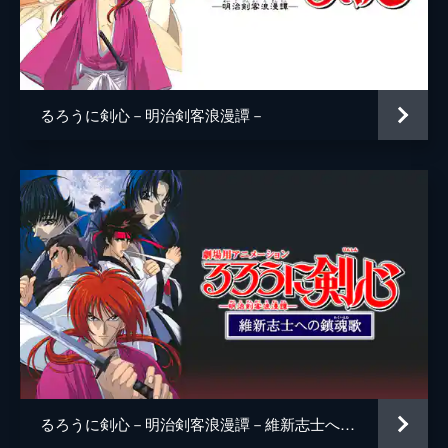
鯨波兵庫
阿部進之介
乙和瓢湖
栁俊太郎
乾天門
丞威
るろうに剣心－明治剣客浪漫譚－
八ツ目無名異
成田瑛基
雪代縁（少年時代）
荒木飛羽
平田薫
柿原りんか
小久保丈二
テイ龍進
戸田昌宏
清里明良（回想）
窪田正孝
るろうに剣心－明治剣客浪漫譚－維新志士への鎮魂歌
新井青空（回想）
渡辺大