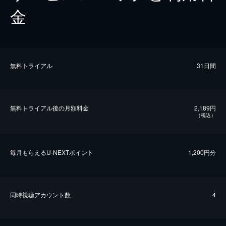
金
無料トライアル
31日間
無料トライアル後の⽉額料金
2,189円
（税込）
毎⽉もらえるU-NEXTポイント
1,200円分
同時視聴アカウント数
4