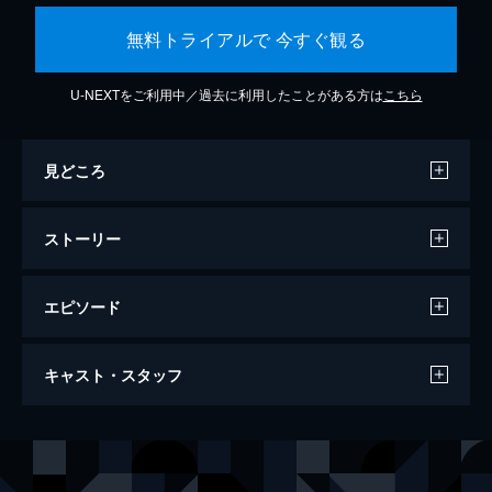
無料トライアルで 今すぐ観る
U-NEXTをご利用中／過去に利用したことがある方は
こちら
見どころ
ストーリー
エピソード
るろうに剣心 最終章 The Final
キャスト・スタッフ
138分
出演
緋村剣心
佐藤健
神谷薫
武井咲