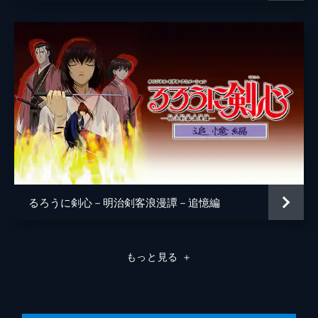
比古清十郎（回想）
福山雅治
瀬田宗次郎
神木隆之介
赤間麻里子
小野花梨
西原誠吾
米村亮太朗
笠松将
江藤修平
るろうに剣心－明治剣客浪漫譚－追憶編
江原大介
三村和敬
もっと見る
＋
橋渡竜馬
辰巳
北村一輝