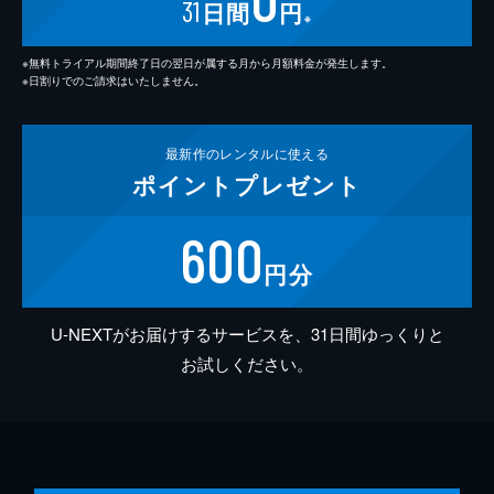
31
日間
円
※
※無料トライアル期間終了日の翌日が属する月から月額料金が発生します。
※日割りでのご請求はいたしません。
最新作の
レンタルに使える
ポイント
プレゼント
600
円分
U-NEXTがお届けするサービスを、31日間ゆっくりと
お試しください。