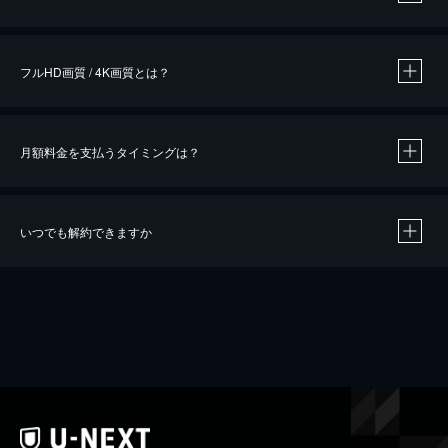
※
作品によって必要なポイントが異なります。
フルHD画質 / 4K画質とは？
月額料金を支払うタイミングは？
※
40％ポイント還元の対象は、クレジットカード決済による作品の購入 / レンタルです。
※
iOSアプリのUコイン決済による作品の購入 / レンタルは、20％のポイント還元です。
※
還元の対象外となる決済方法や商品があります。くわしくは
こちら
をご確認ください。
いつでも解約できますか
こちら