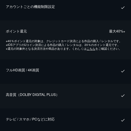
アカウントごとの機能制限設定
ポイント還元
最⼤40%
※
※
40％ポイント還元の対象は、クレジットカード決済による作品の購入 / レンタルです。
※
iOSアプリのUコイン決済による作品の購入 / レンタルは、20％のポイント還元です。
※
還元の対象外となる決済方法や商品があります。くわしくは
こちら
をご確認ください。
フルHD画質 / 4K画質
⾼⾳質（DOLBY DIGITAL PLUS）
テレビ / スマホ / PCなどに対応