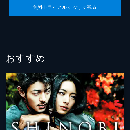
無料トライアルで 今すぐ観る
雪代巴
有村架純
藤田五郎（斎藤一）
江口洋介
監督
大友啓史
脚本
大友啓史
原作
和月伸宏
おすすめ
音楽
佐藤直紀
製作
高橋雅美
池田宏之
千葉伸大
瓶子吉久
森田圭
田中祐介