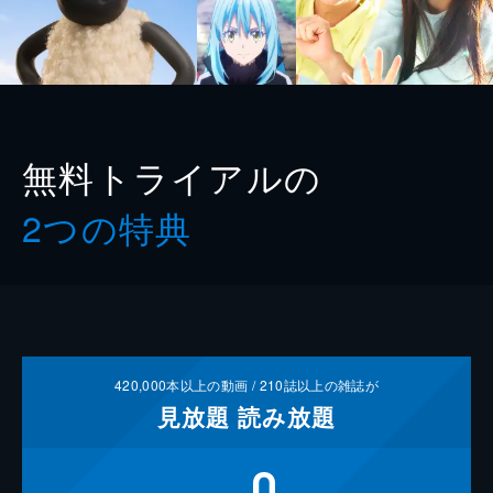
無料トライアルの
2つの特典
420,000
本以上の動画 /
210
誌以上の雑誌が
見放題
読み放題
0