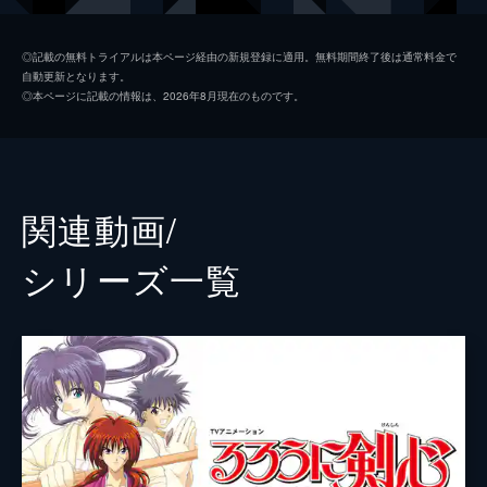
雪代縁
新田真剣佑
◎記載の無料トライアルは本ページ経由の新規登録に適用。無料期間終了後は通常料金で
自動更新となります。
相楽左之助
青木崇高
◎本ページに記載の情報は、2026年8月現在のものです。
高荷恵
蒼井優
四乃森蒼紫
伊勢谷友介
巻町操
土屋太鳳
関連動画/
沢下条張
三浦涼介
シリーズ⼀覧
呉黒星
音尾琢真
明神弥彦
大西利空
前川宮内
中原丈雄
浦村署長
鶴見辰吾
川路利良
小市慢太郎