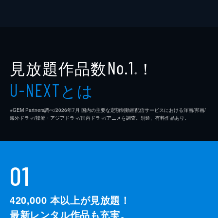
見放題作品数
！
No.1
※
とは
U-NEXT
※GEM Partners調べ/2026年7⽉ 国内の主要な定額制動画配信サービスにおける洋画/邦画/
海外ドラマ/韓流・アジアドラマ/国内ドラマ/アニメを調査。別途、有料作品あり。
01
420,000
本以上が見放題！
最新レンタル作品も充実。