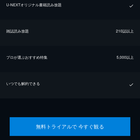
U-NEXTオリジナル書籍読み放題
雑誌読み放題
210誌以上
プロが選ぶおすすめ特集
5,000以上
いつでも解約できる
無料トライアルで 今すぐ観る