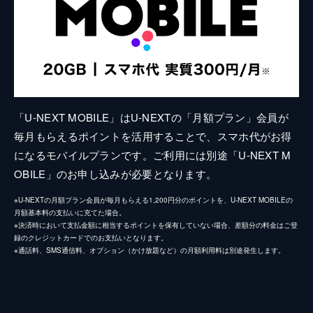
「U-NEXT MOBILE」はU-NEXTの「月額プラン」会員が
毎月もらえるポイントを活用することで、スマホ代がお得
になるモバイルプランです。ご利用には別途「U-NEXT M
OBILE」のお申し込みが必要となります。
※U-NEXTの月額プラン会員が毎月もらえる1,200円分のポイントを、U-NEXT MOBILEの
月額基本料の支払いに充てた場合。
※決済時において支払金額に相当するポイントを保有していない場合、差額分の料金はご登
録のクレジットカードでのお支払いとなります。
※通話料、SMS通信料、オプション（かけ放題など）の月額利用料は別途発生します。