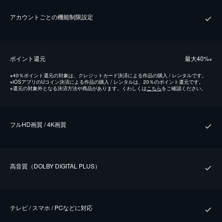
アカウントごとの機能制限設定
ポイント還元
最⼤40%
※
※
40％ポイント還元の対象は、クレジットカード決済による作品の購入 / レンタルです。
※
iOSアプリのUコイン決済による作品の購入 / レンタルは、20％のポイント還元です。
※
還元の対象外となる決済方法や商品があります。くわしくは
こちら
をご確認ください。
フルHD画質 / 4K画質
⾼⾳質（DOLBY DIGITAL PLUS）
テレビ / スマホ / PCなどに対応