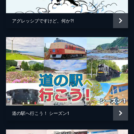
露するがダダすべり。そしてヤキニクイチロ
ーに到着。おいしい肉を堪能後、貸切カラオ
ケバーへ。翌日タイフェスで審査をする。
アグレッシブですけど、何か?!
18分
#5 ゆってぃ・真奈と三島観光
静岡県三島出身の真奈がゆってぃと共に地元
のお勧めスポットを案内する。途中、伊豆村
の駅に立ち寄って食事をすることに。そして
三島へ。三島初のストリートブランド・
SLEEPYYに向かい、コラボをお願いする。
18分
#6 ニッチロー・小石田純一・加美杏奈と
龍宮城スパホテル三日月へ
お馴染みのニッチローと小石田純一ペアと共
に龍宮城スパ・ホテル三日月へ向かう。途中
で加美杏奈と合流し、早速バーベキューを楽
道の駅へ行こう！ シーズン1
しむ。そして、ビーチで8輪車バギーに乗る
ことに。そしてチェックインする。
22分