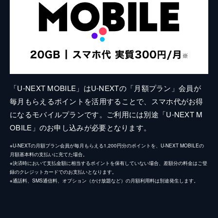
「U-NEXT MOBILE」はU-NEXTの「月額プラン」会員が
毎月もらえるポイントを活用することで、スマホ代がお得
になるモバイルプランです。ご利用には別途「U-NEXT M
OBILE」のお申し込みが必要となります。
※U-NEXTの月額プラン会員が毎月もらえる1,200円分のポイントを、U-NEXT MOBILEの
月額基本料の支払いに充てた場合。
※決済時において支払金額に相当するポイントを保有していない場合、差額分の料金はご登
録のクレジットカードでのお支払いとなります。
※通話料、SMS通信料、オプション（かけ放題など）の月額利用料は別途発生します。