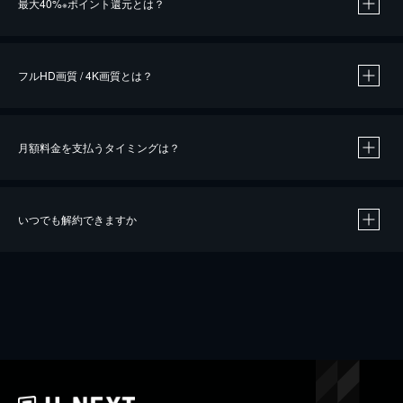
最大40%
ポイント還元とは？
※
※
作品によって必要なポイントが異なります。
フルHD画質 / 4K画質とは？
月額料金を支払うタイミングは？
※
40％ポイント還元の対象は、クレジットカード決済による作品の購入 / レンタルです。
※
iOSアプリのUコイン決済による作品の購入 / レンタルは、20％のポイント還元です。
※
還元の対象外となる決済方法や商品があります。くわしくは
こちら
をご確認ください。
いつでも解約できますか
こちら