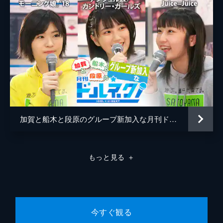
#7 ニッチロー・真矢みつきと沖縄観光
デュアリス高橋が、芸人たちとインスタ映え
するスポットを訪れて、さまざまな体験をす
る本シリーズ、いつもは車で移動できる範囲
だったが、今回は何と沖縄。ニッチローとゲ
ストの真矢みつきと珍道中を繰り広げる。
14分
#8 西伊豆でふね釣り体験
今回は、栃木県の大谷資料館を訪れる。この
資料館は「石の町 大谷」の歴史が展示され
ており、宇都宮No.1クラスの観光スポット。
加賀と船木と段原のグループ新加入な月刊ドルネク（vol.17）
館長の鈴木さんに案内してもらい、地下30m
の大谷石地下採掘跡を巡る。
16分
もっと見る
＋
#9 子供も喜ぶグランピング
一行がやってきたのは「性神の館」。“精
神”と勘違いしていたのだが、インスタ映え
するか中に入ってみることに。しかし、モロ
過ぎてとてもアップできない。次に焼きそば
今すぐ観る
を食べようとするのだが...。