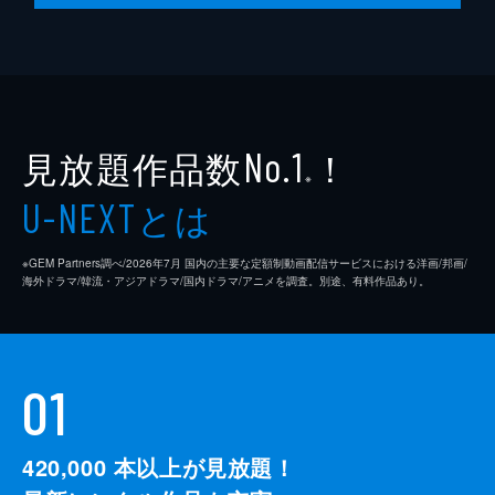
12分
#10 50室のコンセプトが楽しめる！？
HOTEL SARA GRANDE
今回は特別編。小石田をラブホの伝道師にし
ようということで、映えるラブホテル
「HOTEL SARA GRANDE」へ向かう。お客
見放題作品数
！
No.1
様からのエッチなアイデアを形にした、50室
※
のコンセプトが楽しめる大人の遊園地を体験
とは
U-NEXT
した。
12分
※GEM Partners調べ/2026年7⽉ 国内の主要な定額制動画配信サービスにおける洋画/邦画/
海外ドラマ/韓流・アジアドラマ/国内ドラマ/アニメを調査。別途、有料作品あり。
01
420,000
本以上が見放題！