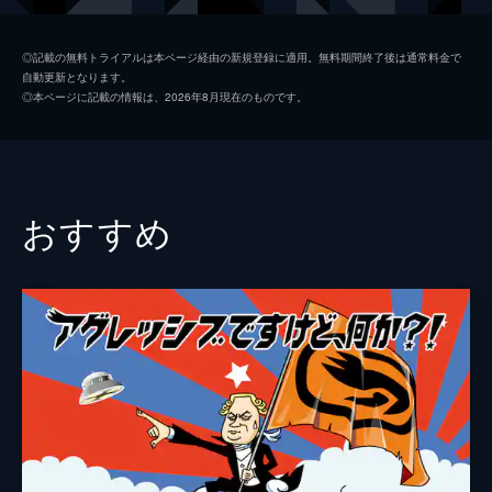
れ、色付け、溶かすなどの行程を経て...。
22分
カマたく
#2 ニッチロー・小石田純一と上田旅行
◎記載の無料トライアルは本ページ経由の新規登録に適用。無料期間終了後は通常料金で
自動更新となります。
ニッチロー、小石田純一と共に長野上田に出
小石田純一
◎本ページに記載の情報は、2026年8月現在のものです。
発。ニッチローの地元で、女子野球チーム・
紗綾
長野フェアリーズが発足することになり、ニ
ッチローが応援団として発足会に参加する。
ゆってぃ
バッティングセンターで肩慣らしして...。
21分
真奈
おすすめ
#3 ニッチロー・紗綾とグランピング
加美杏奈
ニッチローと紗綾と共に那須でグランピング
をすることに。何と紗綾は愛犬を連れてき
真矢みつき
た。そこで、昼食はペット可のコンセプトバ
ル・那須高原バルで食事を楽しむ。現地に到
着し、部屋割り後に夕食に舌鼓を打った。
20分
#4 ニッチロー・小石田純一と宇都宮でタ
イフェスティバル
ニッチロー、小石田純一と宇都宮の映えスポ
ットに向かう。車中、小石田純一がネタを披