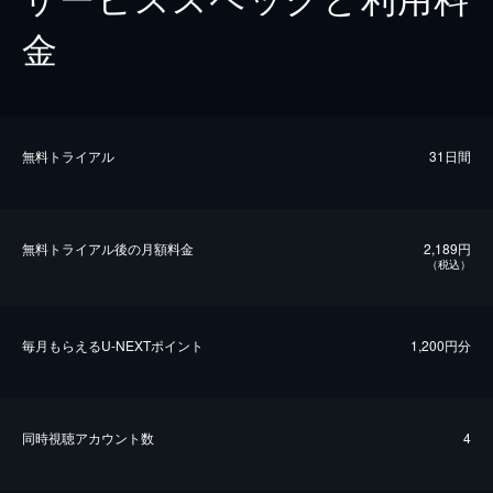
金
無料トライアル
31日間
無料トライアル後の⽉額料金
2,189円
（税込）
毎⽉もらえるU-NEXTポイント
1,200円分
同時視聴アカウント数
4