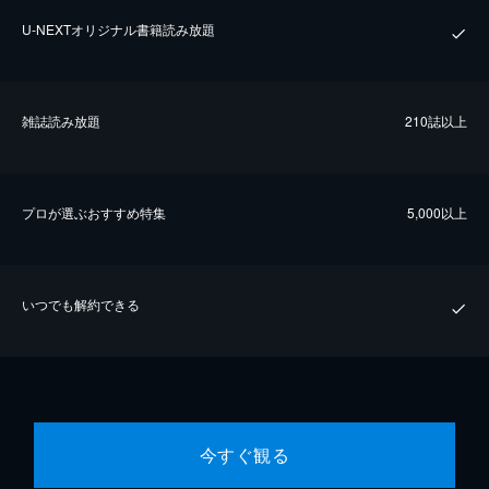
U-NEXTオリジナル書籍読み放題
雑誌読み放題
210誌以上
プロが選ぶおすすめ特集
5,000以上
いつでも解約できる
今すぐ観る