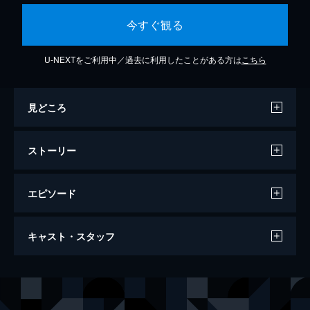
今すぐ観る
U-NEXTをご利用中／過去に利用したことがある方は
こちら
見どころ
ストーリー
エピソード
#1 カマたく・ニッチローと浅草観光
キャスト・スタッフ
カマたく、ニッチローと共に浅草観光。まず
は、気軽にガラス作りが体験できるスポッ
ト・アトリエガラス工房ZOを訪れる。簡単
出演
デュアリス高橋
に説明を受け、制作に取りかかる。空気入
ニッチロー