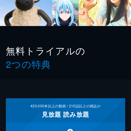
無料トライアルの
2つの特典
420,000
本以上の動画 /
210
誌以上の雑誌が
見放題
読み放題