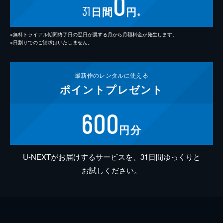
0
31
日間
円
※
※無料トライアル期間終了日の翌日が属する月から月額料金が発生します。
※日割りでのご請求はいたしません。
最新作の
レンタルに使える
ポイント
プレゼント
600
円分
U-NEXTがお届けするサービスを、31日間ゆっくりと
お試しください。