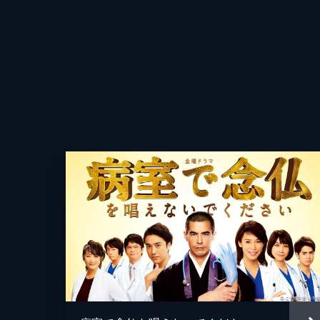
メディカルソリューション本部長・蜂
プランについて熱弁をふるう。そんな
病院を訪れる。
音楽
51分
演出
last ope
感染研究センターを東帝大学病院内に
たことが判明。そんななか、感染研究
染していて...。
54分