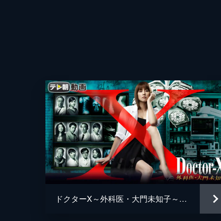
与しており...。
45分
ope.IV
世界的大舞台で主演を務めることにな
度の甲状腺がんを患い「東帝大学病院
を立てるが...。
45分
ope.V
内科と外科を統一した「メディカルソ
フリーランス看護師・那須田灯が「東
手術で灯は...。
45分
ドクターX～外科医・大門未知子～（2012）
ope.VI