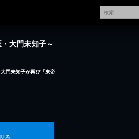
医・大門未知子～
・大門未知子が再び「東帝
観る