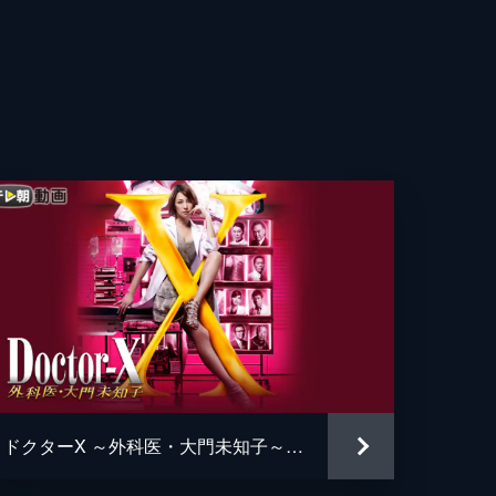
豊
おる
重
颯
針
由
作
太
、
る
登
幸
ドクターX ～外科医・大門未知子～（2014）
典