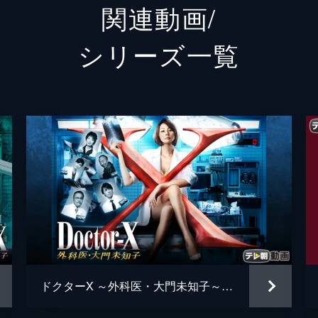
関連動画/
鍬形忠
小籔千
シリーズ⼀覧
三国蝶子
杉田か
った人気ミュージカル女優・四季唯花。彼女は公演を目前に、
蟻原涼平
一ノ瀬
」に極秘入院。内科部長・蜂須賀は切らない手術で治療する方
虻川リサ
宮本茉
矢島源五郎
上川周
西沢仁
リューション本部」の本部長の座に就いた蜂須賀隆太郎。一方
帝大学病院」に雇われることになった。興梠広が執刀医を務め
三谷昌
濱田嘉
ドクターX ～外科医・大門未知子～（2013）
寒蝉勇次
永野宗