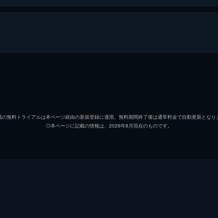
知子は、ニュージーランドで副首相のオペを成功させ、日本へ
勧めで、胆石症のオペを未知子に依頼する。由華のCT画像を
大門未知子
米倉涼
蜂須賀隆太郎
野村萬
載の無料トライアルは本ページ経由の新規登録に適用。無料期間終了後は通常料金で自動更新となり
◎本ページに記載の情報は、2026年8月現在のものです。
城之内博美
内田有
い感染症にかかった患者を命懸けで救った末、自らも感染。何
須賀がアメリカ仕込みのスーパー脳外科医・興梠広を招聘した
加地秀樹
勝村政
原守
鈴木浩
厚生労働事務次官・神部八尋が揃って高級レストランから出て
大間正子
今田美
研費をめぐる接待疑惑と報じた。これには内科部長・蜂須賀が