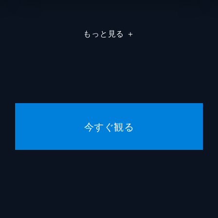
9歳の御曹司・王弥六が、小児肝腫瘍の手術を受けるため来日
執刀医に立候補するが、東帝大学病院をクビになった原守が
朝蜘優衣
結城モ
もっと見る
＋
神原晶
岸部一
興梠広
要潤
本部長・蜂須賀隆太郎が、以前「東帝大学病院」でも働いてい
海老名敬
遠藤憲
画がバズり、医療系インフルエンサーとして多大な影響力を持
蛭間重勝
西田敏
今すぐ観る
田口ト
、感染研究センター設立プロジェクトを成功させるため、厚生
中園ミ
ことに。そんななか、重篤ながん患者・八神さつきが入院する
林誠人
香坂隆