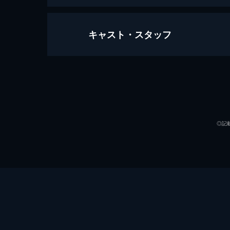
キャスト・スタッフ
ope.I
フリーランスの天才外科医・大門未
国。参議院議員・一橋由華は主治医の
た未知子は...。
出演
58分
ope.II
◎記
大門未知子は、ワクチンも特効薬もな
か一命を取り留めた。そんななか、蜂
54分
ope.III
東帝大学病院の広報室長・三国蝶子と
たところを、写真週刊誌に撮られ、科