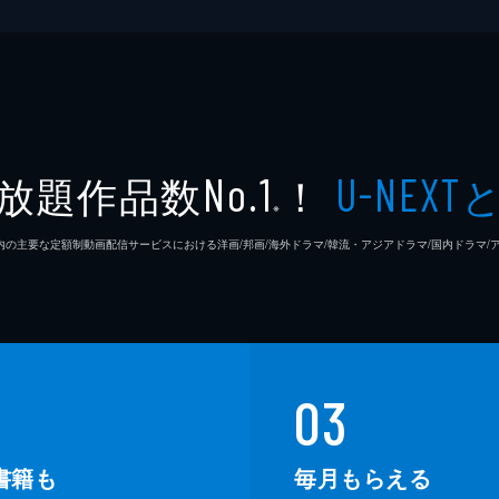
放題作品数
！
No.1
U-NEXT
※
26年7⽉ 国内の主要な定額制動画配信サービスにおける洋画/邦画/海外ドラマ/韓流・アジアドラマ/国内ドラ
03
書籍も
毎月もらえる