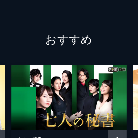
須賀隆太郎は、大門未知子をすし屋に誘い、自らの理想と今後
小峯裕
なか、院長代理・蛭間重勝の妻・華子が体調が優れず、東帝大
沢田完
おすすめ
田村直
設立することになった蜂須賀隆太郎だが、重度のがんを患って
山田勇
センターを見学した海外の感染症研究所所長が新型ウイルスに
片山修
高橋貴