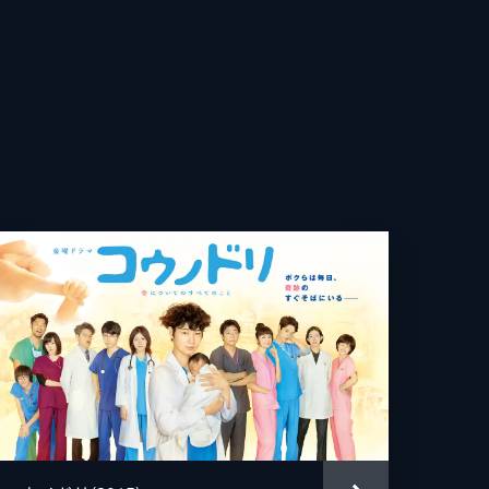
の
之
学
己
い
人
感
司