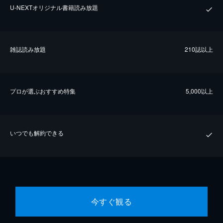
U-NEXTオリジナル書籍読み放題
雑誌読み放題
210誌以上
プロが選ぶおすすめ特集
5,000以上
いつでも解約できる
今すぐ観る