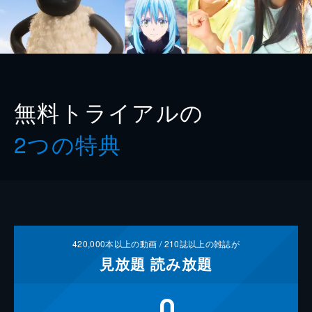
無料トライアルの
2つの特典
420,000
本以上の動画 /
210
誌以上の雑誌が
見放題
読み放題
0