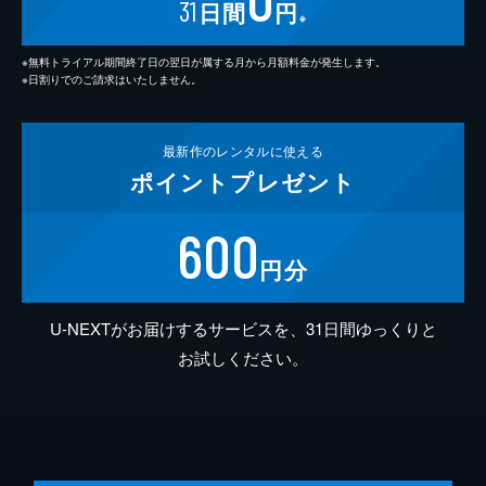
31
日間
円
※
※無料トライアル期間終了日の翌日が属する月から月額料金が発生します。
※日割りでのご請求はいたしません。
最新作の
レンタルに使える
ポイント
プレゼント
600
円分
U-NEXTがお届けするサービスを、31日間ゆっくりと
お試しください。