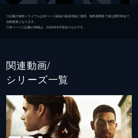
を防ぐため潜入捜査を開始する。
44分
クリステン・チャザル
エボニー・ノエル
第2話 他人の生活
◎記載の無料トライアルは本ページ経由の新規登録に適用。無料期間終了後は通常料金で
自動更新となります。
動画ブログを発信するカリスマ主婦の息子が
イゾベル・カスティーユ
アラナ・デ・ラ・ガーザ
◎本ページに記載の情報は、2026年8月現在のものです。
誘拐された。FBIはブログのフォロワー200
ジュバル・バレンタイン
ジェレミー・シスト
万人から容疑者を特定することに。捜査官と
なったクリステンは、パートナーのスチュア
スチュアート・スコーラ
ジョン・ボイド
ート・スコーラと現場に出るが...。
43分
監督
アーサー・Ｗ・フォーニー
関連動画/
第3話 狙われた変革者
アレックス・チャップル
次期女性大統領と期待されるコールドウェル
シリーズ⼀覧
議員が自動車爆弾で狙われる事件が発生。
ミレーナ・ゴヴィッチ
OAとマギーは犯人の特定を急ぐが、犯人が
議員の政治的野心を打ち砕こうとしたのか、
ジーン・デ・セゴンザック
あるいは別に犯行理由があるのか、疑問を抱
チャールズ・Ｓ・キャロル
く。
42分
スティーヴン・サージック
第4話 脅威の選別
アフリカ系のナイトクラブで銃撃事件が発
エミール・Ｂ・レヴィセッティ
生。地元の白人至上主義グループが客を脅し