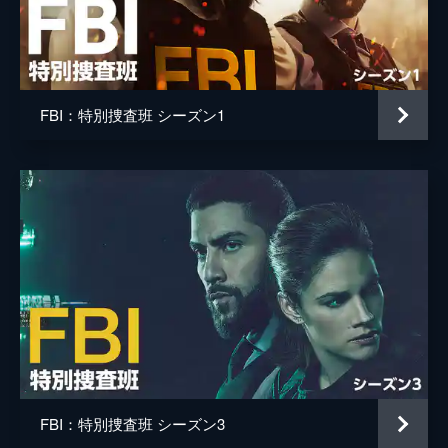
アレックス・ザクシェフスキ
ていた事件をFBIが放置し、事件につながっ
た可能性があった。クリステンはアフリカ系
モニカ・レイモンド
コミュニティとFBIとの間で揺れ動く。
42分
カール・シートン
第5話 分かれ道
FBI：特別捜査班 シーズン1
カルロス・バーナード
家族思いの2児の父親ジム・ルッソが、想像
を超える危険な違法取引に巻き込まれ、拉致
オリヴィア・ニューマン
される事件が発生。ジュバル・バレンタイン
は、ジム・ルッソの家族と彼らの将来に関し
テリー・ミラー
て難しい決断を迫られる。
脚本
リック・アイド
41分
第6話 エリート銀行家の死
デヴィッド・アマン
ウォール街の投資銀行のエリートバンカーが
モー・マシ
殺害される事件が発生。チームは、型破りな
手法でインサイダー情報を狙う存在に気づ
エリカ・シェルトン・コディッシュ
く。そんななか、OAはガールフレンドのモ
ナとの関係に自信が持てず思い悩む。
クレア・デモレスト
43分
FBI：特別捜査班 シーズン3
ジョー・ハルピン
第7話 葬られた真実