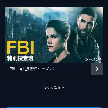
新規株式公開(IPO)目前の医療系スタートア
キャサリン・ヴィスコンティ
ップ企業の役員が殺害される事件が発生。チ
ームは殺人の動機を探り、犯人を特定しよう
タマラ・ジャロン
と動きだす。一方、OAは警官に応募した身
内が採用されるよう協力を求められるが...。
43分
第8話 フェルディナント作戦
ひとりのカメラマンの交通事故を調べていた
チーム。捜査を進めていくなか、裏で大きな
陰謀が隠れていることに気づく。マギー・ベ
ルは、自分の夫の死との共通点に気づき、被
害者の妻・アンに同情する。
42分
FBI：特別捜査班 シーズン4
第9話 救いの国
高校教師のパトリック・ミラーが生徒と口論
した後、行方不明になってしまう。チームは
もっと見る
＋
ミラーの怨恨関係を洗うことに。やがて、重
要な証人が捜査の協力に承諾。マギーは証人
に危険が及ばぬよう、あらゆる手を尽くす。
43分