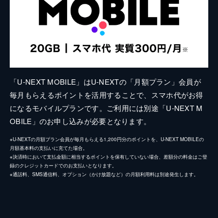
「U-NEXT MOBILE」はU-NEXTの「月額プラン」会員が
毎月もらえるポイントを活用することで、スマホ代がお得
になるモバイルプランです。ご利用には別途「U-NEXT M
OBILE」のお申し込みが必要となります。
※U-NEXTの月額プラン会員が毎月もらえる1,200円分のポイントを、U-NEXT MOBILEの
月額基本料の支払いに充てた場合。
※決済時において支払金額に相当するポイントを保有していない場合、差額分の料金はご登
録のクレジットカードでのお支払いとなります。
※通話料、SMS通信料、オプション（かけ放題など）の月額利用料は別途発生します。