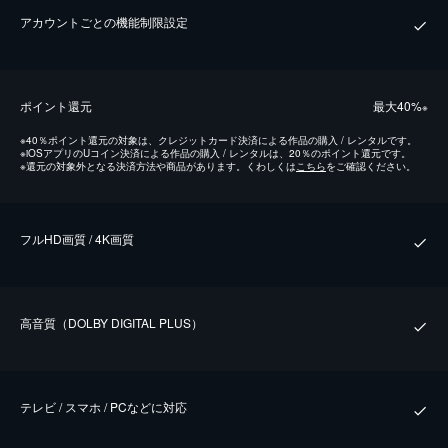
アカウントごとの機能制限設定
ポイント還元
最⼤40%
※
※
40％ポイント還元の対象は、クレジットカード決済による作品の購入 / レンタルです。
※
iOSアプリのUコイン決済による作品の購入 / レンタルは、20％のポイント還元です。
※
還元の対象外となる決済方法や商品があります。くわしくは
こちら
をご確認ください。
フルHD画質 / 4K画質
⾼⾳質（DOLBY DIGITAL PLUS）
テレビ / スマホ / PCなどに対応