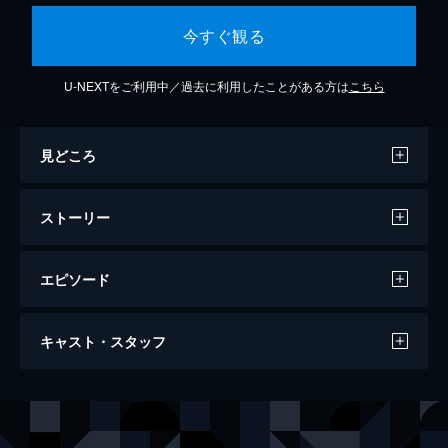
今すぐ観る
U-NEXTをご利用中／過去に利用したことがある方は
こちら
見どころ
ストーリー
エピソード
第1話 テロリストの誕生
キャスト・スタッフ
クイーンズのレストランで爆破事件が発生。
現場はOAが幼少の頃から通う店だった。当
初はテロ攻撃と思われたが、背景にはより複
出演
マギー・ベル
ミッシー・ペリグリム
雑な事情が隠れていた。OAはさらなる事件
オマル・アドム・“ＯＡ”・ジダン
ジーコ・ザキ