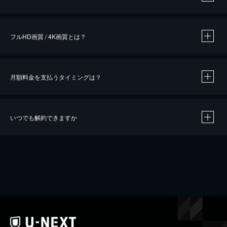
※
作品によって必要なポイントが異なります。
フルHD画質 / 4K画質とは？
月額料金を支払うタイミングは？
※
40％ポイント還元の対象は、クレジットカード決済による作品の購入 / レンタルです。
※
iOSアプリのUコイン決済による作品の購入 / レンタルは、20％のポイント還元です。
※
還元の対象外となる決済方法や商品があります。くわしくは
こちら
をご確認ください。
いつでも解約できますか
こちら