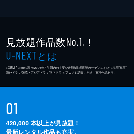
見放題作品数
！
No.1
※
とは
U-NEXT
※GEM Partners調べ/2026年7⽉ 国内の主要な定額制動画配信サービスにおける洋画/邦画/
海外ドラマ/韓流・アジアドラマ/国内ドラマ/アニメを調査。別途、有料作品あり。
01
420,000
本以上が見放題！
最新レンタル作品も充実。