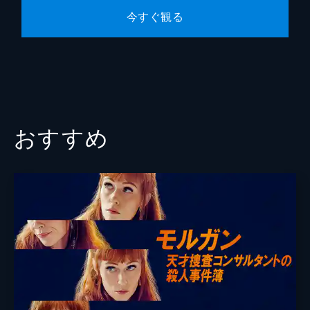
第10話 ハドソン川連続殺人
今すぐ観る
ニューヨーク市警の刑事の娘を含め、女性が
犠牲となる連続殺人事件が発生。捜査線上に
は、かつての誘拐事件の被害者が浮上する。
一方、クリステンは実弾訓練でミスを犯し、
自分の捜査官としての能力を疑い始める。
42分
おすすめ