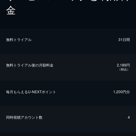
金
無料トライアル
31日間
無料トライアル後の⽉額料金
2,189円
（税込）
毎⽉もらえるU-NEXTポイント
1,200円分
同時視聴アカウント数
4