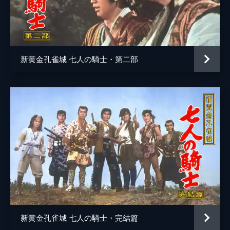
脚本
結束信二
高田宏治
原作
北村寿夫
新黄金孔雀城 七人の騎士・第二部
音楽
山田栄一
新黄金孔雀城 七人の騎士・完結篇