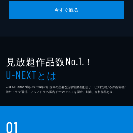
今すぐ観る
見放題作品数
！
No.1
※
とは
U-NEXT
※GEM Partners調べ/2026年7⽉ 国内の主要な定額制動画配信サービスにおける洋画/邦画/
海外ドラマ/韓流・アジアドラマ/国内ドラマ/アニメを調査。別途、有料作品あり。
01