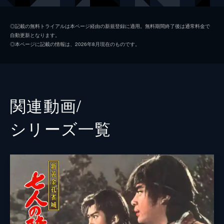
山波新太郎
◎記載の無料トライアルは本ページ経由の新規登録に適用。無料期間終了後は通常料金で
自動更新となります。
国一太郎
◎本ページに記載の情報は、2026年8月現在のものです。
沢村訥升
河原崎長一郎
牧口徹
関連動画/
北条喜久
シリーズ⼀覧
三沢あけみ
佐々木孝丸
戸上城太郎
吉田義夫
監督
山下耕作