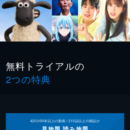
無料トライアルの
2つの特典
420,000
本以上の動画 /
210
誌以上の雑誌が
見放題
読み放題