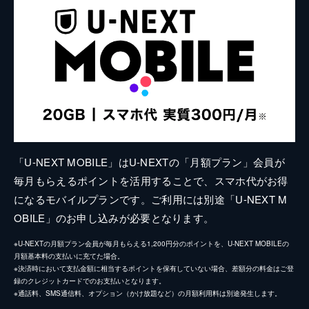
「U-NEXT MOBILE」はU-NEXTの「月額プラン」会員が
毎月もらえるポイントを活用することで、スマホ代がお得
になるモバイルプランです。ご利用には別途「U-NEXT M
OBILE」のお申し込みが必要となります。
※U-NEXTの月額プラン会員が毎月もらえる1,200円分のポイントを、U-NEXT MOBILEの
月額基本料の支払いに充てた場合。
※決済時において支払金額に相当するポイントを保有していない場合、差額分の料金はご登
録のクレジットカードでのお支払いとなります。
※通話料、SMS通信料、オプション（かけ放題など）の月額利用料は別途発生します。