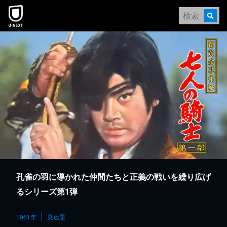
本文へスキップ
孔雀の羽に導かれた仲間たちと正義の戦いを繰り広げ
るシリーズ第1弾
1961年
見放題