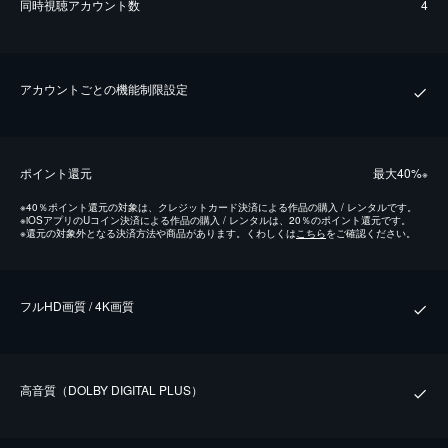
同時視聴アカウント数
4
アカウントごとの機能制限設定
ポイント還元
最⼤40%
※
※
40％ポイント還元の対象は、クレジットカード決済による作品の購入 / レンタルです。
※
iOSアプリのUコイン決済による作品の購入 / レンタルは、20％のポイント還元です。
※
還元の対象外となる決済方法や商品があります。くわしくは
こちら
をご確認ください。
フルHD画質 / 4K画質
⾼⾳質（DOLBY DIGITAL PLUS）