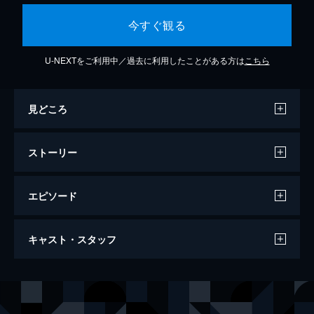
今すぐ観る
U-NEXTをご利用中／過去に利用したことがある方は
こちら
見どころ
ストーリー
エピソード
新黄金孔雀城 七人の騎士・第一部
キャスト・スタッフ
56分
出演
里見浩太郎
山城新伍