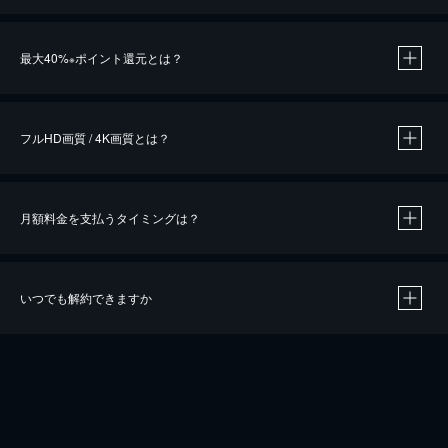
※
最大40%
ポイント還元とは？
※
※
作品によって必要なポイントが異なります。
フルHD画質 / 4K画質とは？
月額料金を支払うタイミングは？
※
40％ポイント還元の対象は、クレジットカード決済による作品の購入 / レンタルです。
※
iOSアプリのUコイン決済による作品の購入 / レンタルは、20％のポイント還元です。
※
還元の対象外となる決済方法や商品があります。くわしくは
こちら
をご確認ください。
いつでも解約できますか
こちら