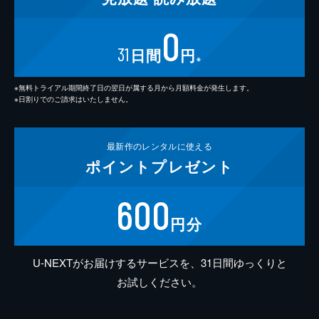
0
31
日間
円
※
※無料トライアル期間終了日の翌日が属する月から月額料金が発生します。
※日割りでのご請求はいたしません。
最新作の
レンタルに使える
ポイント
プレゼント
600
円分
U-NEXTがお届けするサービスを、31日間ゆっくりと
お試しください。