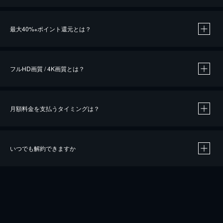
※
最大40%
ポイント還元とは？
※
※
作品によって必要なポイントが異なります。
フルHD画質 / 4K画質とは？
月額料金を支払うタイミングは？
※
40％ポイント還元の対象は、クレジットカード決済による作品の購入 / レンタルです。
※
iOSアプリのUコイン決済による作品の購入 / レンタルは、20％のポイント還元です。
※
還元の対象外となる決済方法や商品があります。くわしくは
こちら
をご確認ください。
いつでも解約できますか
こちら