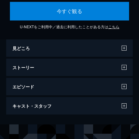
今すぐ観る
U-NEXTをご利用中／過去に利用したことがある方は
こちら
見どころ
ストーリー
エピソード
新黄金孔雀城 七人の騎士・第二部
キャスト・スタッフ
55分
出演
里見浩太郎
山城新伍