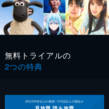
無料トライアルの
2つの特典
420,000
本以上の動画 /
210
誌以上の雑誌が
見放題
読み放題