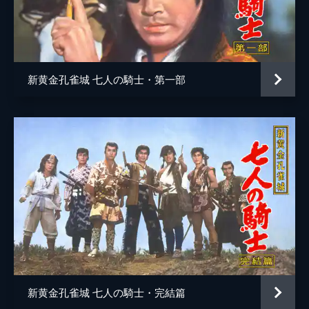
脚本
結束信二
高田宏治
原作
北村寿夫
新黄金孔雀城 七人の騎士・第一部
音楽
山田栄一
新黄金孔雀城 七人の騎士・完結篇