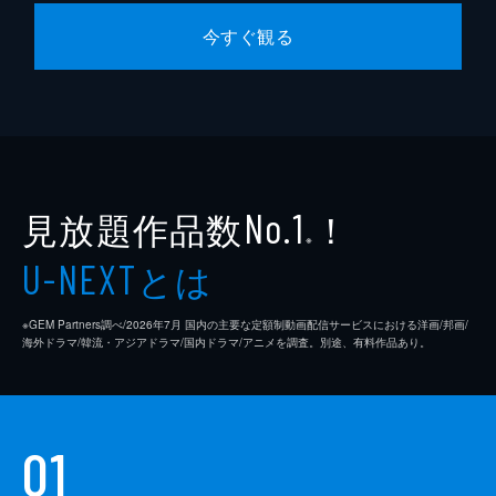
今すぐ観る
見放題作品数
！
No.1
※
とは
U-NEXT
※GEM Partners調べ/2026年7⽉ 国内の主要な定額制動画配信サービスにおける洋画/邦画/
海外ドラマ/韓流・アジアドラマ/国内ドラマ/アニメを調査。別途、有料作品あり。
01