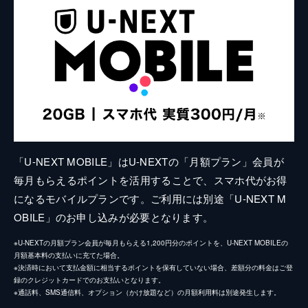
「U-NEXT MOBILE」はU-NEXTの「月額プラン」会員が
毎月もらえるポイントを活用することで、スマホ代がお得
になるモバイルプランです。ご利用には別途「U-NEXT M
OBILE」のお申し込みが必要となります。
※U-NEXTの月額プラン会員が毎月もらえる1,200円分のポイントを、U-NEXT MOBILEの
月額基本料の支払いに充てた場合。
※決済時において支払金額に相当するポイントを保有していない場合、差額分の料金はご登
録のクレジットカードでのお支払いとなります。
※通話料、SMS通信料、オプション（かけ放題など）の月額利用料は別途発生します。