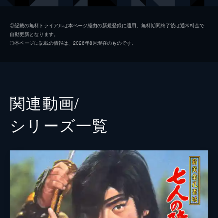
山波新太郎
◎記載の無料トライアルは本ページ経由の新規登録に適用。無料期間終了後は通常料金で
自動更新となります。
国一太郎
◎本ページに記載の情報は、2026年8月現在のものです。
沢村訥升
河原崎長一郎
牧口徹
関連動画/
北条喜久
シリーズ⼀覧
三沢あけみ
佐々木孝丸
戸上城太郎
吉田義夫
監督
山下耕作