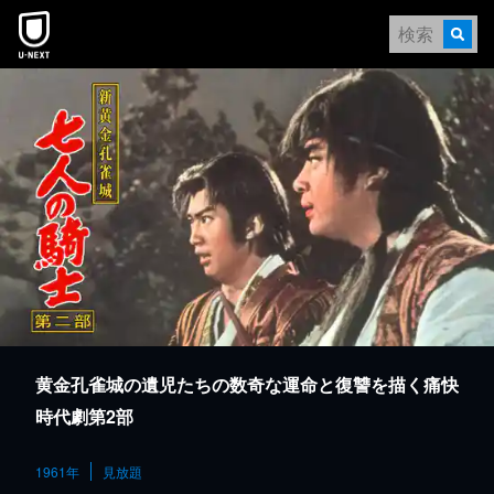
本文へスキップ
黄金孔雀城の遺児たちの数奇な運命と復讐を描く痛快
時代劇第2部
1961年
見放題