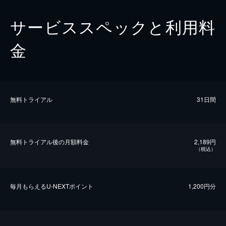
サービススペックと利用料
金
無料トライアル
31日間
無料トライアル後の⽉額料金
2,189円
（税込）
毎⽉もらえるU-NEXTポイント
1,200円分