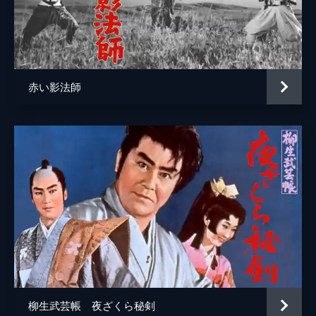
赤い影法師
柳生武芸帳 夜ざくら秘剣