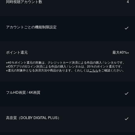
同時視聴アカウント数
4
アカウントごとの機能制限設定
ポイント還元
最⼤40%
※
※
40％ポイント還元の対象は、クレジットカード決済による作品の購入 / レンタルです。
※
iOSアプリのUコイン決済による作品の購入 / レンタルは、20％のポイント還元です。
※
還元の対象外となる決済方法や商品があります。くわしくは
こちら
をご確認ください。
フルHD画質 / 4K画質
⾼⾳質（DOLBY DIGITAL PLUS）