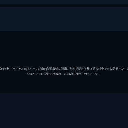
現象や相談の中から今回は、とある地域でのみ有名な心霊スポ
いう住職の警告を無視してその心霊スポットを訪れた男性に、
三木大雲
載の無料トライアルは本ページ経由の新規登録に適用。無料期間終了後は通常料金で自動更新となり
◎本ページに記載の情報は、2026年8月現在のものです。
トンネルの中ほどで、後ろから小さな手に捕まれたという複数
々に体験した話だが、いずれも友引の翌日に起きた出来事とい
思議な現象が起こるトンネルへと足を運ぶことになるが、そこ