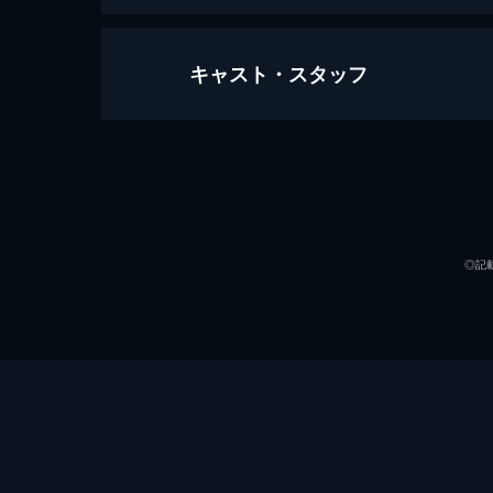
キャスト・スタッフ
#1
三木住職のもとに寄せられた不思議な
トにまつわる話。行かない方がいいと
奇現象が現れ...。
出演
30分
#2
◎記
とあるトンネルで起きた怪奇現象。
人々の証言。それぞれ日付も時間も別
共通点があり...。
30分
#3
あるテレビ番組の取材で住職は再び不