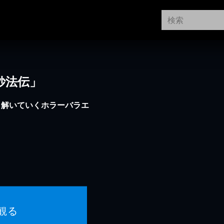
妙法伝」
も解いていくホラーバラエ
観る