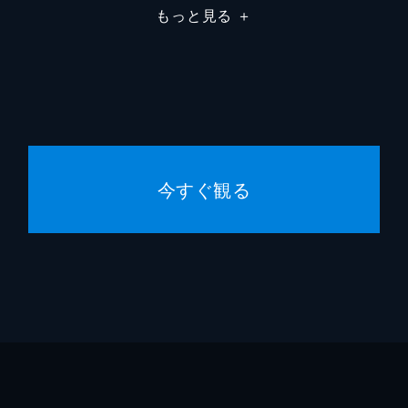
もっと見る
＋
した直後に起き始めたというある怪奇現象の相談が寄せられる
ったという。そして、ほかにも住職のもとに何度も祈祷をお願
職が体験した話。進歩する科学と便利な世の中で生活する私た
今すぐ観る
々は「四悪趣」に取り込まれ、神仏が現世から去っていく原因
とも難しい。これを信じるとはどういうことか、ある携帯電話
みる。信じ難い話が故にこれを伝承する者の数も減少してきて