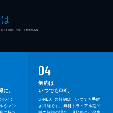
とは
類を
。
マ/アニメを調査。別途、有料作品あり。
つ
あ
04
解約は
得に。
いつでもOK。
のポイン
U-NEXTの解約は、いつでも手続
ルやマン
き可能です。無料トライアル期間
月に持ち
中の解約の場合、月額料金は発生