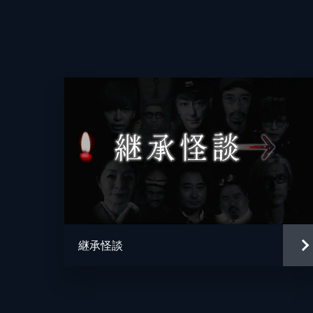
奇妙な女性の姿をカメラマンと共に目
ことを知り...。
30分
#4
なぜ日本の現代社会で仏教への信仰心
が今見直されている。現代におけるお
る。
30分
#5
三木住職のもとに数多く寄せられる相
の報告が寄せられた後に実際に地震が
継承怪談
といい...。
30分