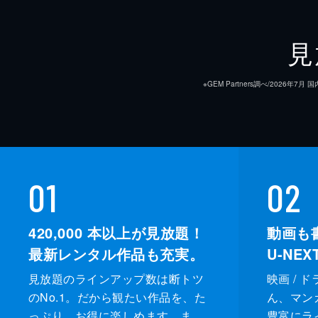
30分
#9
見
“三災七難”の一つである飢饉が迫る
脅かすと記されたお経を披露する。そ
※GEM Partners調べ/20
30分
#10
高校の同級生から、彼が実家へ帰省し
ながるお盆という祭事のあり方など
01
02
り...。
30分
420,000
本以上が見放題！
動画も
最新レンタル作品も充実。
U-NE
見放題のラインアップ数は断トツ
映画 / 
のNo.1。だから観たい作品を、た
ん、マンガ 
っぷり、お得に楽しめます。ま
豊富にラ