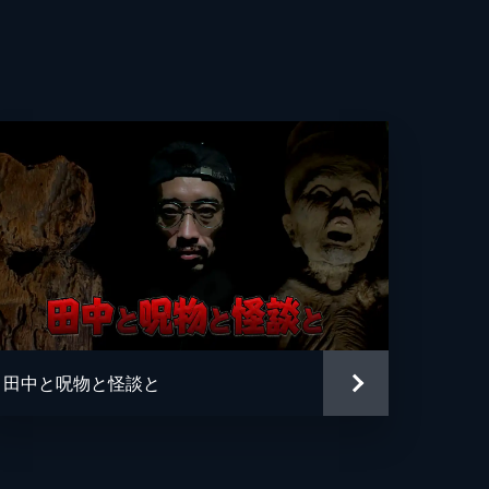
た
界
す
数
る
田中と呪物と怪談と