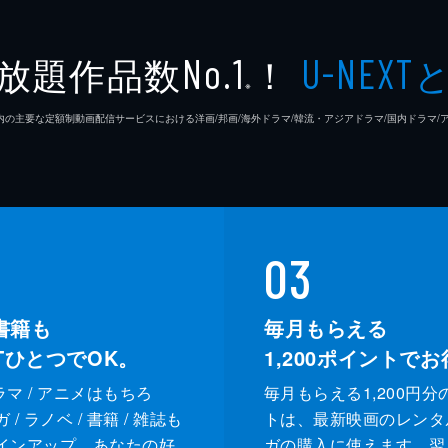
放題作品数
！
No.1
U-NEXT
とされるなか、その先に何が起きるのか?善き神が去り悪鬼が人
※
して、三木住職の実体験を通じ、“鬼”の存在や影響を解説する
26年7⽉ 国内の主要な定額制動画配信サービスにおける洋画/邦画/海外ドラマ/韓流・アジアドラマ/国内ドラ
た時に起こった奇妙な体験談を三木住職は聞く。死後の世界と
、長い月日と共に形骸化して作法や意味が忘れ去られたものが
03
書籍も
毎月もらえる
XTひとつでOK。
1,200
ポイントでお
ドラマ / アニメはもちろ
毎月もらえる1,200円分
/ ラノベ / 書籍 / 雑誌も
トは、最新映画のレンタ
インアップ。あなたの好
ガの購入に使えます。翌