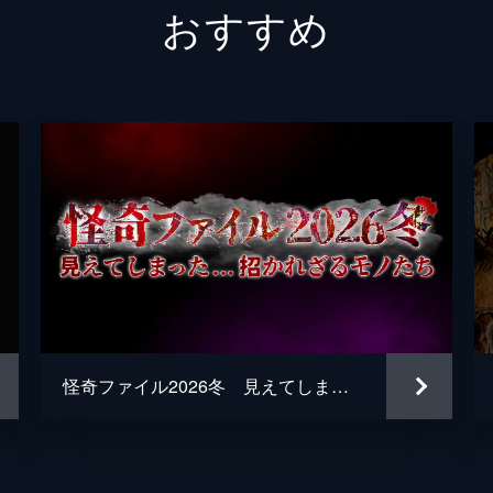
おすすめ
撃する。その翌日、住職はその場所から女性の遺体が発見され
が薄れていったのか?明治以降、時代の流れに翻弄された仏教
経の役割とは何なのかなど、住職が宗教を見極める目線を解説
談の中に時折、同じタイミングで「地震の夢を見た」という複
起きたというような、夢と現実がリンクする不思議な現象があ
怪奇ファイル2026冬 見えてしまった…招かれざるモノたち