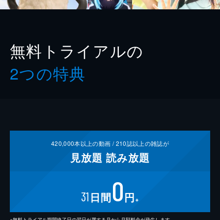
無料トライアルの
2つの特典
420,000
本以上の動画 /
210
誌以上の雑誌が
見放題
読み放題
0
31
日間
円
※
※無料トライアル期間終了日の翌日が属する月から月額料金が発生します。