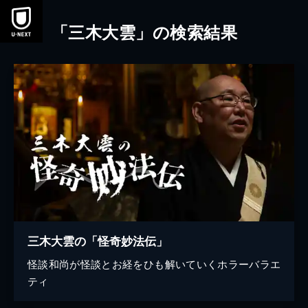
本文へスキップ
「三木大雲」の検索結果
三木大雲の「怪奇妙法伝」
怪談和尚が怪談とお経をひも解いていくホラーバラエ
ティ