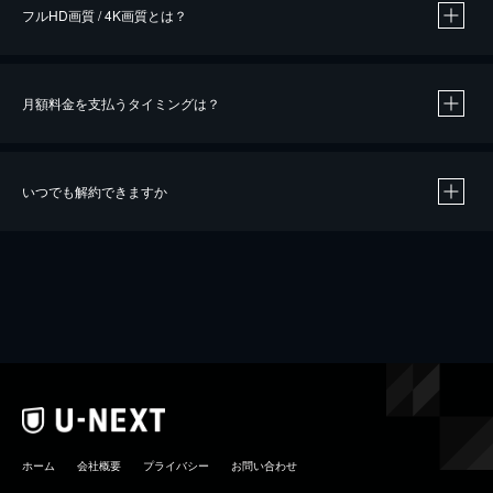
フルHD画質 / 4K画質とは？
月額料金を支払うタイミングは？
※
40％ポイント還元の対象は、クレジットカード決済による作品の購入 / レンタルです。
※
iOSアプリのUコイン決済による作品の購入 / レンタルは、20％のポイント還元です。
※
還元の対象外となる決済方法や商品があります。くわしくは
こちら
をご確認ください。
いつでも解約できますか
こちら
ホーム
会社概要
プライバシー
お問い合わせ