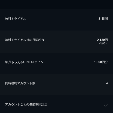
無料トライアル
31日間
無料トライアル後の⽉額料金
2,189円
（税込）
毎⽉もらえるU-NEXTポイント
1,200円分
同時視聴アカウント数
4
アカウントごとの機能制限設定