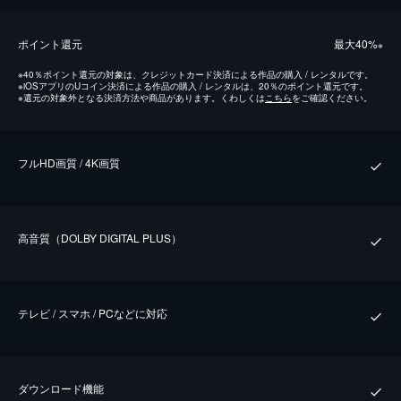
ポイント還元
最⼤40%
※
※
40％ポイント還元の対象は、クレジットカード決済による作品の購入 / レンタルです。
※
iOSアプリのUコイン決済による作品の購入 / レンタルは、20％のポイント還元です。
※
還元の対象外となる決済方法や商品があります。くわしくは
こちら
をご確認ください。
フルHD画質 / 4K画質
⾼⾳質（DOLBY DIGITAL PLUS）
テレビ / スマホ / PCなどに対応
ダウンロード機能