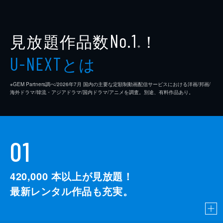
見放題作品数
！
No.1
※
とは
U-NEXT
※GEM Partners調べ/2026年7⽉ 国内の主要な定額制動画配信サービスにおける洋画/邦画/
海外ドラマ/韓流・アジアドラマ/国内ドラマ/アニメを調査。別途、有料作品あり。
01
420,000
本以上が見放題！
最新レンタル作品も充実。