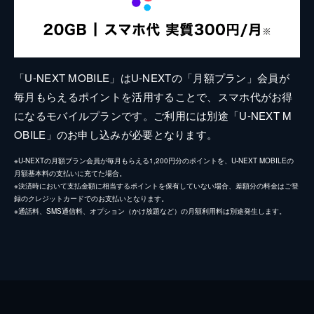
「U-NEXT MOBILE」はU-NEXTの「月額プラン」会員が
毎月もらえるポイントを活用することで、スマホ代がお得
になるモバイルプランです。ご利用には別途「U-NEXT M
OBILE」のお申し込みが必要となります。
※U-NEXTの月額プラン会員が毎月もらえる1,200円分のポイントを、U-NEXT MOBILEの
月額基本料の支払いに充てた場合。
※決済時において支払金額に相当するポイントを保有していない場合、差額分の料金はご登
録のクレジットカードでのお支払いとなります。
※通話料、SMS通信料、オプション（かけ放題など）の月額利用料は別途発生します。