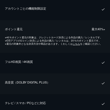
アカウントごとの機能制限設定
ポイント還元
最⼤40%
※
※
40％ポイント還元の対象は、クレジットカード決済による作品の購入 / レンタルです。
※
iOSアプリのUコイン決済による作品の購入 / レンタルは、20％のポイント還元です。
※
還元の対象外となる決済方法や商品があります。くわしくは
こちら
をご確認ください。
フルHD画質 / 4K画質
⾼⾳質（DOLBY DIGITAL PLUS）
テレビ / スマホ / PCなどに対応