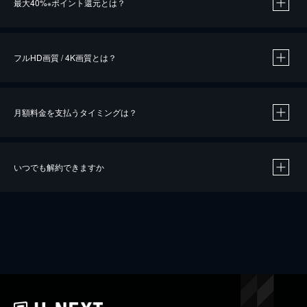
最大40%
ポイント還元とは？
※
※
作品によって必要なポイントが異なります。
フルHD画質 / 4K画質とは？
月額料金を支払うタイミングは？
※
40％ポイント還元の対象は、クレジットカード決済による作品の購入 / レンタルです。
※
iOSアプリのUコイン決済による作品の購入 / レンタルは、20％のポイント還元です。
※
還元の対象外となる決済方法や商品があります。くわしくは
こちら
をご確認ください。
いつでも解約できますか
こちら