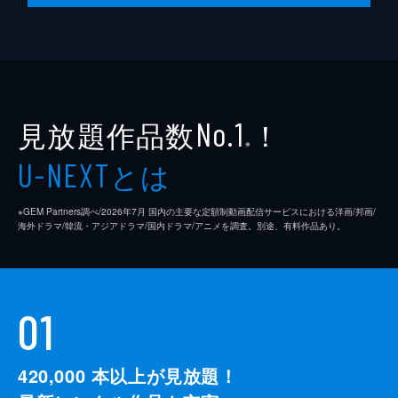
見放題作品数
！
No.1
※
とは
U-NEXT
※GEM Partners調べ/2026年7⽉ 国内の主要な定額制動画配信サービスにおける洋画/邦画/
海外ドラマ/韓流・アジアドラマ/国内ドラマ/アニメを調査。別途、有料作品あり。
01
420,000
本以上が見放題！