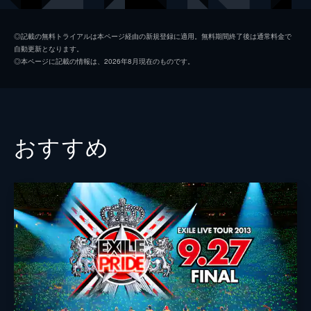
NAOTO
◎記載の無料トライアルは本ページ経由の新規登録に適用。無料期間終了後は通常料金で
自動更新となります。
ØMI
◎本ページに記載の情報は、2026年8月現在のものです。
今市隆二
小林直己
山下健二郎
おすすめ
岩田剛典