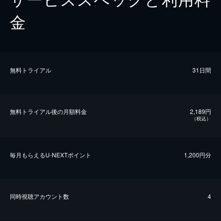
金
無料トライアル
31日間
無料トライアル後の⽉額料金
2,189円
（税込）
毎⽉もらえるU-NEXTポイント
1,200円分
同時視聴アカウント数
4