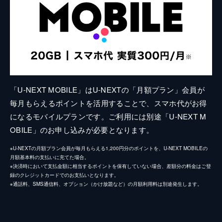
「U-NEXT MOBILE」はU-NEXTの「月額プラン」会員が
毎月もらえるポイントを活用することで、スマホ代がお得
になるモバイルプランです。ご利用には別途「U-NEXT M
OBILE」のお申し込みが必要となります。
※U-NEXTの月額プラン会員が毎月もらえる1,200円分のポイントを、U-NEXT MOBILEの
月額基本料の支払いに充てた場合。
※決済時において支払金額に相当するポイントを保有していない場合、差額分の料金はご登
録のクレジットカードでのお支払いとなります。
※通話料、SMS通信料、オプション（かけ放題など）の月額利用料は別途発生します。