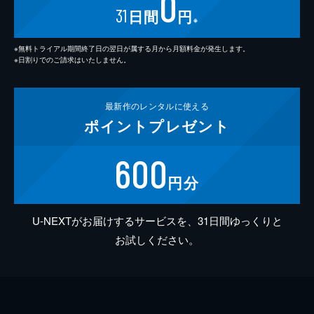
0
31
日間
円
※
※無料トライアル期間終了日の翌日が属する月から月額料金が発生します。
※日割りでのご請求はいたしません。
最新作の
レンタルに使える
ポイント
プレゼント
600
円分
U-NEXTがお届けするサービスを、31日間ゆっくりと
お試しください。