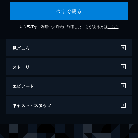
今すぐ観る
U-NEXTをご利用中／過去に利用したことがある方は
こちら
見どころ
ストーリー
エピソード
三代目 J Soul Brothers LIVE TOUR
キャスト・スタッフ
2014「BLUE IMPACT」
129分
出演
三代目J Soul Brothers
ELLY