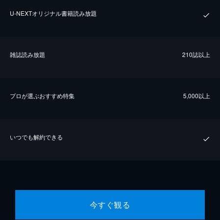
U-NEXTオリジナル書籍読み放題
雑誌読み放題
210誌以上
プロが選ぶおすすめ特集
5,000以上
いつでも解約できる
今すぐ観る