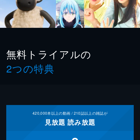
無料トライアルの
2つの特典
420,000
本以上の動画 /
210
誌以上の雑誌が
見放題
読み放題