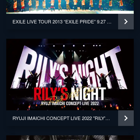
EXILE LIVE TOUR 2013 “EXILE PRIDE” 9.27 FINAL
RYUJI IMAICHI CONCEPT LIVE 2022 "RILY'S NIGHT" & "RILY'S NIGHT"～Rock With You～