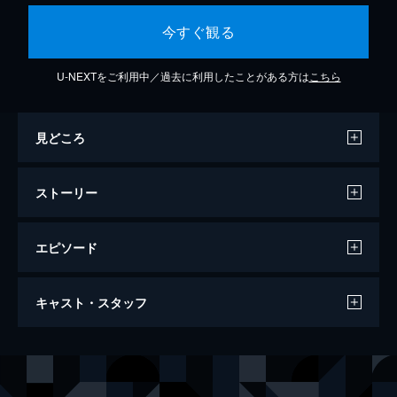
今すぐ観る
U-NEXTをご利用中／過去に利用したことがある方は
こちら
見どころ
ストーリー
エピソード
第1話 チキンの章
キャスト・スタッフ
女子高生漫才トリオ・ヤングワイワイの阪本
やよい、高橋よもぎ、細野ゆずは、お笑い選
手権「てっぺんグランプリ」の地方予選を突
声の出演
阪本やよい
伊藤彩沙
破した。しかし、てっぺんグランプリ委員会
高橋よもぎ
愛美