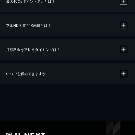
最大40%
ポイント還元とは？
※
※
作品によって必要なポイントが異なります。
フルHD画質 / 4K画質とは？
月額料金を支払うタイミングは？
※
40％ポイント還元の対象は、クレジットカード決済による作品の購入 / レンタルです。
※
iOSアプリのUコイン決済による作品の購入 / レンタルは、20％のポイント還元です。
※
還元の対象外となる決済方法や商品があります。くわしくは
こちら
をご確認ください。
いつでも解約できますか
こちら