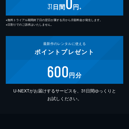
0
31
日間
円
※
※無料トライアル期間終了日の翌日が属する月から月額料金が発生します。
※日割りでのご請求はいたしません。
最新作の
レンタルに使える
ポイント
プレゼント
600
円分
U-NEXTがお届けするサービスを、31日間ゆっくりと
お試しください。