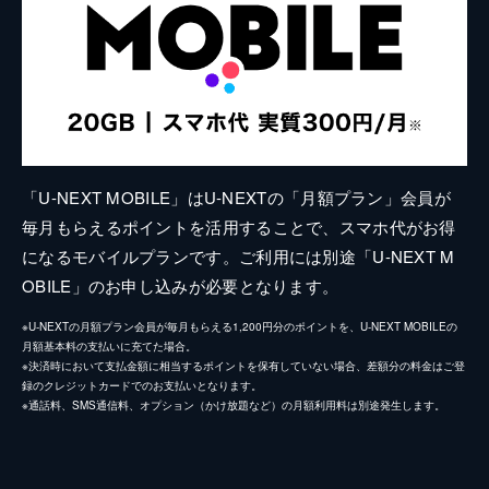
「U-NEXT MOBILE」はU-NEXTの「月額プラン」会員が
毎月もらえるポイントを活用することで、スマホ代がお得
になるモバイルプランです。ご利用には別途「U-NEXT M
OBILE」のお申し込みが必要となります。
※U-NEXTの月額プラン会員が毎月もらえる1,200円分のポイントを、U-NEXT MOBILEの
月額基本料の支払いに充てた場合。
※決済時において支払金額に相当するポイントを保有していない場合、差額分の料金はご登
録のクレジットカードでのお支払いとなります。
※通話料、SMS通信料、オプション（かけ放題など）の月額利用料は別途発生します。