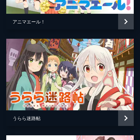
天野ちとせ
相羽あいな
があった。細野ゆずが彼女を手助けしている
時、PCの画面上である記事を見つけ...。
秋鹿いろは
黒木ほの香
24分
アニマエール！
総監督
高松信司
第5話 ランプの章
北海道地区代表・シンリャクシャの3人は、
監督
渡部穏寛
学校の夏季登校日のため北海道へ一時帰省す
ることに。地元へのバスの中で、石屋もねは
キャラクターデザイン
大久保義之
北海道に伝わる7つの都市伝説について語
り、北斗ちほりは宇宙あるあるを口走る。
キャラクター原案
なまむぎ
24分
音楽
TECHNOBOYS PULCRAFT GREEN-FUND
第6話 粉の章
誠二が趣味のボディビルの大会のため、急き
アニメーション制作
ドライブ
ょ4日間寮を空けることに。留守番をするこ
とになったタカコ荘のお笑い少女たちは、役
割分担をして家事をこなすことに。ヤングワ
イワイのゆずの様子がおかしく...。
うらら迷路帖
24分
第7話 通販の章
生活がのんきになってきている誠二に指摘さ