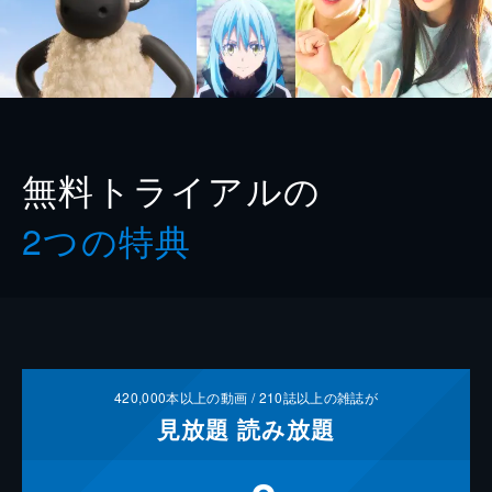
無料トライアルの
2つの特典
420,000
本以上の動画 /
210
誌以上の雑誌が
見放題
読み放題