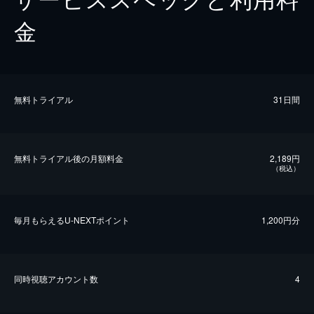
金
無料トライアル
31日間
無料トライアル後の⽉額料金
2,189円
（税込）
毎⽉もらえるU-NEXTポイント
1,200円分
同時視聴アカウント数
4