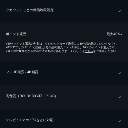
アカウントごとの機能制限設定
ポイント還元
最⼤40%
※
※
40％ポイント還元の対象は、クレジットカード決済による作品の購入 / レンタルです。
※
iOSアプリのUコイン決済による作品の購入 / レンタルは、20％のポイント還元です。
※
還元の対象外となる決済方法や商品があります。くわしくは
こちら
をご確認ください。
フルHD画質 / 4K画質
⾼⾳質（DOLBY DIGITAL PLUS）
テレビ / スマホ / PCなどに対応