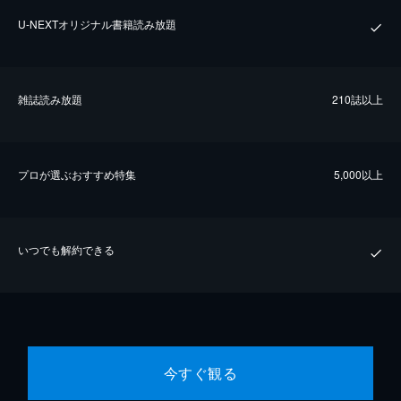
U-NEXTオリジナル書籍読み放題
雑誌読み放題
210誌以上
プロが選ぶおすすめ特集
5,000以上
いつでも解約できる
今すぐ観る