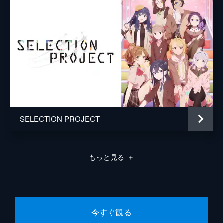
れた15人は、山奥の温泉宿で心と体を鍛え直
すための強化合宿を命じられる。彼女たちを
迎え入れた宿の女将もまた、てっぺんグラン
プリ実行委員会の人間なのだが...。
24分
第8話 大人の肉の章
1週間のドキュメンタリー番組に密着取材を
受けることになった15人。やよいの提案で、
15人でコントライブを実施することになる。
そして本番当日、業者の手違いで間違った衣
装が届いてしまう。観客が見守る中...。
SELECTION PROJECT
24分
第9話 アダムスキーの章
お笑い女子高生15人の中で、いまひとつ光る
もっと見る
＋
ものを出せていないと指摘されたセレブリ
茶・城ヶ崎ひかりは、同様にキャラが立って
いないといわれているシンリャクシャ・北斗
ちほりに相談を持ちかけるが...。
24分
今すぐ観る
第10話 ピニャータの章