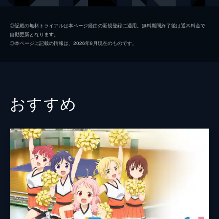
からさまざまな試練が課され...。
24分
細野ゆず
佐々木未来
第2話 キャトルの章
◎記載の無料トライアルは本ページ経由の新規登録に適用。無料期間終了後は通常料金で
自動更新となります。
ヤングワイワイ・高橋よもぎは、朝ランニン
藪北さえか
北守さいか
◎本ページに記載の情報は、2026年8月現在のものです。
グの帰りに、タカコ荘の入り口付近で絵馬を
城ヶ崎ひかり
若井友希
拾った。部屋に戻りやよい、ゆずに報告。絵
馬の裏面には「コンヤハチジ ダイトウリョ
白壁まこ
小原莉子
ウ アンサツ ケッコウ」の文字があった。
24分
小松崎みゆ
櫻川めぐ
おすすめ
第3話 悪代官の章
牛久みさお
豊田萌絵
タカコ荘でお笑い活動に励む5組の女子高生
お笑いトリオたちに、テレビ出演のチャンス
笠間ひな
葉月ひまり
がめぐってきた。ただし、2組のみの条件つ
き。くじ引きの結果、弾丸クノイチとあくだ
六香亭ゆいな
小島菜々恵
れ王国が出演することになるのだが...。
石屋もね
鈴木愛奈
24分
第4話 サロンの章
北斗ちほり
小山百代
数々のでたらめなネット記事に翻弄されるタ
カコ荘の住人たち。一方、食堂にはPCの不
清鶴かな
相良茉優
調に悪戦苦闘するセレブリ茶・白壁まこの姿