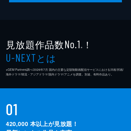
今日はセレブリ茶・白壁まこの誕生日。タカ
コ荘で仲間と共同生活をする彼女にとって、
多くの人に祝ってもらえる絶好のチャンス。
だが、とある理由により、今日が自分の誕生
日であるということを言い出せない。
24分
見放題作品数
！
No.1
※
とは
U-NEXT
※GEM Partners調べ/2026年7⽉ 国内の主要な定額制動画配信サービスにおける洋画/邦画/
海外ドラマ/韓流・アジアドラマ/国内ドラマ/アニメを調査。別途、有料作品あり。
01
420,000
本以上が見放題！