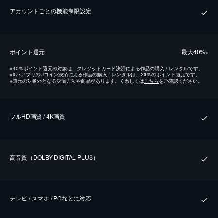
アカウントごとの機能制限設定
ポイント還元
最⼤40%
※
※
40％ポイント還元の対象は、クレジットカード決済による作品の購入 / レンタルです。
※
iOSアプリのUコイン決済による作品の購入 / レンタルは、20％のポイント還元です。
※
還元の対象外となる決済方法や商品があります。くわしくは
こちら
をご確認ください。
フルHD画質 / 4K画質
⾼⾳質（DOLBY DIGITAL PLUS）
テレビ / スマホ / PCなどに対応