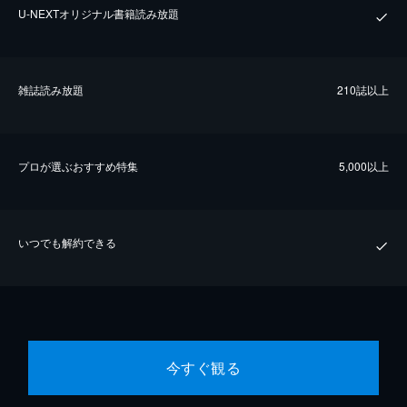
U-NEXTオリジナル書籍読み放題
雑誌読み放題
210誌以上
プロが選ぶおすすめ特集
5,000以上
いつでも解約できる
今すぐ観る