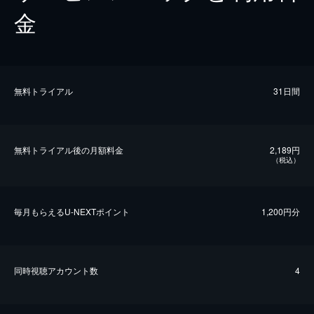
金
無料トライアル
31日間
無料トライアル後の⽉額料金
2,189円
（税込）
毎⽉もらえるU-NEXTポイント
1,200円分
同時視聴アカウント数
4