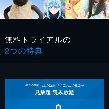
無料トライアルの
2つの特典
420,000
本以上の動画 /
210
誌以上の雑誌が
見放題
読み放題
0