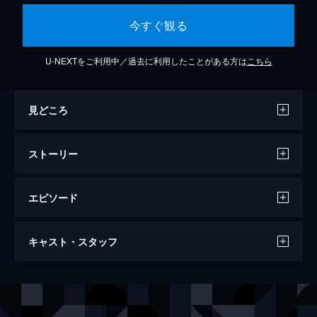
今すぐ観る
U-NEXTをご利用中／過去に利用したことがある方は
こちら
見どころ
ストーリー
エピソード
名探偵コナン 工藤新一への挑戦状～さよ
キャスト・スタッフ
ならまでの序章（プロローグ）～
89分
出演
工藤新一
小栗旬
毛利蘭
黒川智花