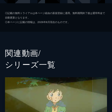
西田麻衣
水川あさみ
◎記載の無料トライアルは本ページ経由の新規登録に適用。無料期間終了後は通常料金で
自動更新となります。
南田恭介
西村和彦
◎本ページに記載の情報は、2026年8月現在のものです。
鈴木園子
岩佐真悠子
北島慎吾
ふかわりょう
東邦夫
松重豊
関連動画/
目暮警部
西村雅彦
シリーズ⼀覧
多摩川刑事
伊武雅刀
毛利小五郎
陣内孝則
脚本
渡邉睦月
原作
青山剛昌
音楽
大野克夫