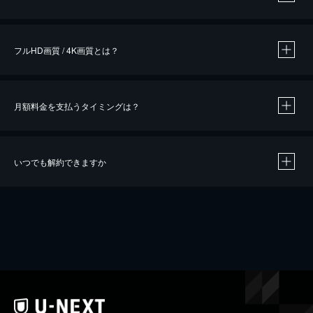
※
作品によって必要なポイントが異なります。
フルHD画質 / 4K画質とは？
月額料金を支払うタイミングは？
※
40％ポイント還元の対象は、クレジットカード決済による作品の購入 / レンタルです。
※
iOSアプリのUコイン決済による作品の購入 / レンタルは、20％のポイント還元です。
※
還元の対象外となる決済方法や商品があります。くわしくは
こちら
をご確認ください。
いつでも解約できますか
こちら