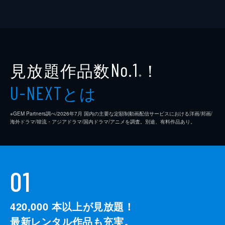
見放題作品数
！
No.1
※
とは
U-NEXT
※GEM Partners調べ/2026年7⽉ 国内の主要な定額制動画配信サービスにおける洋画/邦画/
海外ドラマ/韓流・アジアドラマ/国内ドラマ/アニメを調査。別途、有料作品あり。
01
420,000
本以上が見放題！
最新レンタル作品も充実。