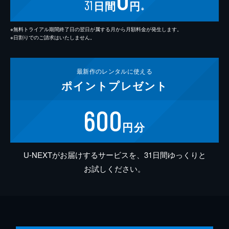
31
日間
円
※
※無料トライアル期間終了日の翌日が属する月から月額料金が発生します。
※日割りでのご請求はいたしません。
最新作の
レンタルに使える
ポイント
プレゼント
600
円分
U-NEXTがお届けするサービスを、31日間ゆっくりと
お試しください。