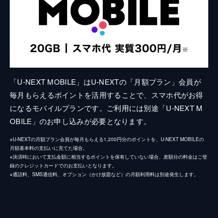
「U-NEXT MOBILE」はU-NEXTの「月額プラン」会員が
毎月もらえるポイントを活用することで、スマホ代がお得
になるモバイルプランです。ご利用には別途「U-NEXT M
OBILE」のお申し込みが必要となります。
※U-NEXTの月額プラン会員が毎月もらえる1,200円分のポイントを、U-NEXT MOBILEの
月額基本料の支払いに充てた場合。
※決済時において支払金額に相当するポイントを保有していない場合、差額分の料金はご登
録のクレジットカードでのお支払いとなります。
※通話料、SMS通信料、オプション（かけ放題など）の月額利用料は別途発生します。