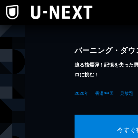
本文へスキップ
バーニング・ダウ
迫る核爆弾！記憶を失った
ロに挑む！
2020年
香港/中国
見放題
今すぐ