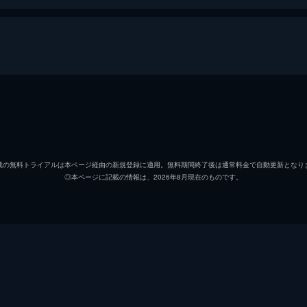
フォン
アンデ
チョクマン
ラウ・
載の無料トライアルは本ページ経由の新規登録に適用。無料期間終了後は通常料金で自動更新となり
◎本ページに記載の情報は、2026年8月現在のものです。
リン
ニー・
ツェ・
フィリ
ロン・