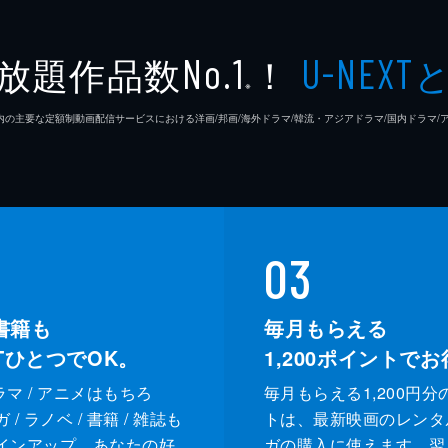
放題作品数
！
No.1
U-NEXT
※
26年7⽉ 国内の主要な定額制動画配信サービスにおける洋画/邦画/海外ドラマ/韓流・アジアドラマ/国内ドラ
03
書籍も
毎月もらえる
XTひとつでOK。
1,200
ポイントでお
ドラマ / アニメはもちろ
毎月もらえる1,200円分
/ ラノベ / 書籍 / 雑誌も
トは、最新映画のレンタ
インアップ。あなたの好
ガの購入に使えます。翌