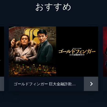
おすすめ
マーク
ケニー
ティモ
ベン・
ウィル
ベイビ
ハーマ
ゴールドフィンガー 巨大金融詐欺事件
ハーマ
エリカ