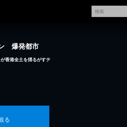
ン 爆発都市
男が香港全土を揺るがすテ
観る