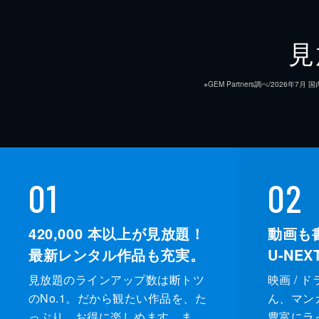
見
※GEM Partners調べ/20
01
02
420,000
本以上が見放題！
動画も
最新レンタル作品も充実。
U-NE
見放題のラインアップ数は断トツ
映画 / 
のNo.1。だから観たい作品を、た
ん、マンガ 
っぷり、お得に楽しめます。ま
豊富にラ