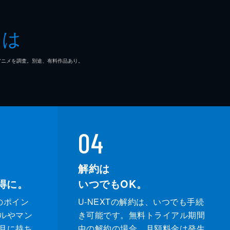
とは
マ/アニメを調査。別途、有料作品あり。
04
解約は
得に。
いつでもOK。
のポイン
U-NEXTの解約は、いつでも手続
ルやマン
き可能です。無料トライアル期間
月に持ち
中の解約の場合、月額料金は発生