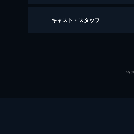
キャスト・スタッフ
バーニング・ダウン 爆発都市
120分
出演
◎記