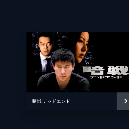
監督
暗戦 デッドエンド
脚本