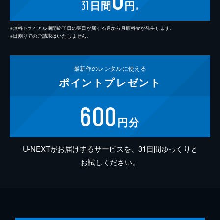
31
日間
円
※
※無料トライアル期間終了日の翌日が属する月から月額料金が発生します。
※日割りでのご請求はいたしません。
最新作の
レンタルに使える
ポイント
プレゼント
600
円分
U-NEXTがお届けするサービスを、31日間ゆっくりと
お試しください。