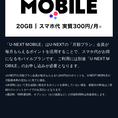
「U-NEXT MOBILE」はU-NEXTの「月額プラン」会員が
毎月もらえるポイントを活用することで、スマホ代がお得
になるモバイルプランです。ご利用には別途「U-NEXT M
OBILE」のお申し込みが必要となります。
※U-NEXTの月額プラン会員が毎月もらえる1,200円分のポイントを、U-NEXT MOBILEの
月額基本料の支払いに充てた場合。
※決済時において支払金額に相当するポイントを保有していない場合、差額分の料金はご登
録のクレジットカードでのお支払いとなります。
※通話料、SMS通信料、オプション（かけ放題など）の月額利用料は別途発生します。