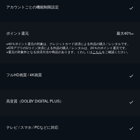
アカウントごとの機能制限設定
ポイント還元
最⼤40%
※
※
40％ポイント還元の対象は、クレジットカード決済による作品の購入 / レンタルです。
※
iOSアプリのUコイン決済による作品の購入 / レンタルは、20％のポイント還元です。
※
還元の対象外となる決済方法や商品があります。くわしくは
こちら
をご確認ください。
フルHD画質 / 4K画質
⾼⾳質（DOLBY DIGITAL PLUS）
テレビ / スマホ / PCなどに対応