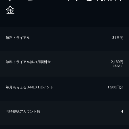
金
無料トライアル
31日間
無料トライアル後の⽉額料金
2,189円
（税込）
毎⽉もらえるU-NEXTポイント
1,200円分
同時視聴アカウント数
4