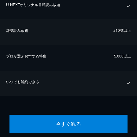
U-NEXTオリジナル書籍読み放題
雑誌読み放題
210誌以上
プロが選ぶおすすめ特集
5,000以上
いつでも解約できる
今すぐ観る