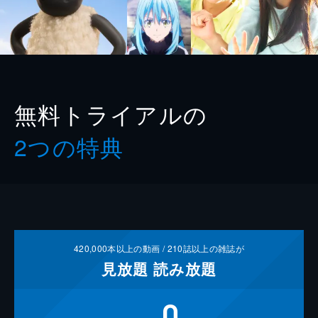
無料トライアルの
2つの特典
420,000
本以上の動画 /
210
誌以上の雑誌が
見放題
読み放題
0