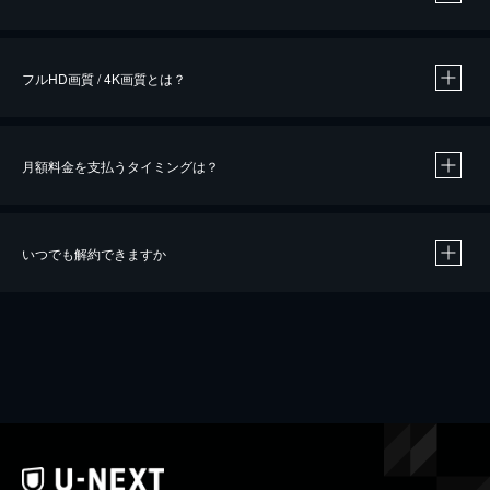
※
作品によって必要なポイントが異なります。
フルHD画質 / 4K画質とは？
月額料金を支払うタイミングは？
※
40％ポイント還元の対象は、クレジットカード決済による作品の購入 / レンタルです。
※
iOSアプリのUコイン決済による作品の購入 / レンタルは、20％のポイント還元です。
※
還元の対象外となる決済方法や商品があります。くわしくは
こちら
をご確認ください。
いつでも解約できますか
こちら