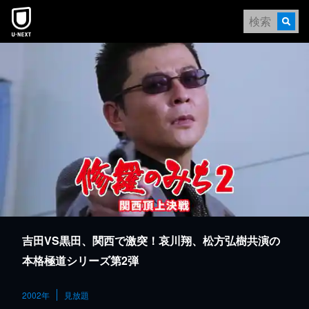
本文へスキップ
吉田VS黒田、関西で激突！哀川翔、松方弘樹共演の
本格極道シリーズ第2弾
2002年
見放題