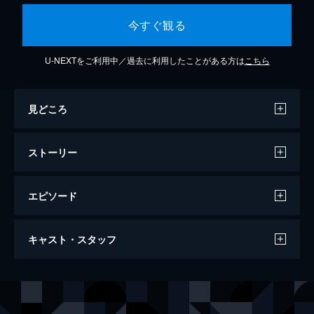
今すぐ観る
U-NEXTをご利用中／過去に利用したことがある方は
こちら
見どころ
ストーリー
エピソード
修羅のみち2 関西頂上決戦
キャスト・スタッフ
112分
出演
哀川翔
松方弘樹