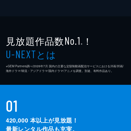
見放題作品数
！
No.1
※
とは
U-NEXT
※GEM Partners調べ/2026年7⽉ 国内の主要な定額制動画配信サービスにおける洋画/邦画/
海外ドラマ/韓流・アジアドラマ/国内ドラマ/アニメを調査。別途、有料作品あり。
01
420,000
本以上が見放題！
最新レンタル作品も充実。