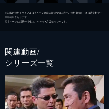
内田裕也
◎記載の無料トライアルは本ページ経由の新規登録に適用。無料期間終了後は通常料金で
自動更新となります。
細川たかし
◎本ページに記載の情報は、2026年8月現在のものです。
川地民夫
渡辺裕之
小西博之
関連動画/
力也
シリーズ⼀覧
清水昭博
亀石征一郎
監督
小沢啓一
脚本
井上鉄勇
原作
鈴川鉄久