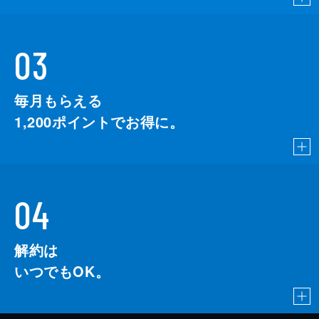
03
毎月もらえる
1,200
ポイントでお得に。
04
解約は
いつでもOK。