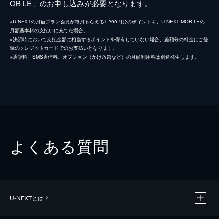
OBILE」のお申し込みが必要となります。
※U-NEXTの月額プラン会員が毎月もらえる1,200円分のポイントを、U-NEXT MOBILEの
月額基本料の支払いに充てた場合。
※決済時において支払金額に相当するポイントを保有していない場合、差額分の料金はご登
録のクレジットカードでのお支払いとなります。
※通話料、SMS通信料、オプション（かけ放題など）の月額利用料は別途発生します。
よくある質問
U-NEXTとは？