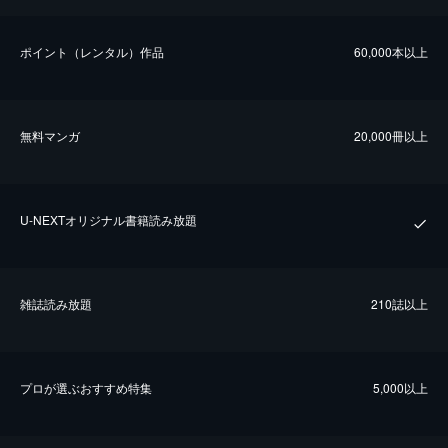
ポイント（レンタル）作品
60,000本以上
無料マンガ
20,000冊以上
U-NEXTオリジナル書籍読み放題
雑誌読み放題
210誌以上
プロが選ぶおすすめ特集
5,000以上