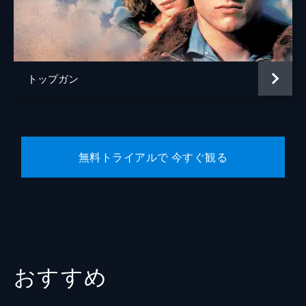
ハンマー
エド・ハリス
トム・“アイスマン”・カザンスキー
ヴァル・キルマー
サラ・カザンスキー
ジーン・ルイザ・ケリー
トップガン
監督
ジョセフ・コシンスキー
脚本
アーレン・クルーガー
エリック・ウォーレン・シンガー
無料トライアルで 今すぐ観る
クリストファー・マッカリー
音楽
ハロルド・フォルターメイヤー
ハンス・ジマー
ローン・バルフェ
レディー・ガガ
おすすめ
製作
ジェリー・ブラッカイマー