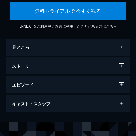
無料トライアルで 今すぐ観る
U-NEXTをご利用中／過去に利用したことがある方は
こちら
見どころ
ストーリー
エピソード
トップガン マーヴェリック
キャスト・スタッフ
130分
出演
ピート・“マーヴェリック”・ミッチェル
トム・クルーズ
ブラッドリー・“ルースター”・ブラッドショウ
マイルズ・テラー