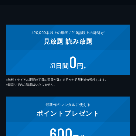
420,000
本以上の動画 /
210
誌以上の雑誌が
見放題
読み放題
0
31
日間
円
※
※無料トライアル期間終了日の翌日が属する月から月額料金が発生します。
※日割りでのご請求はいたしません。
最新作の
レンタルに使える
ポイント
プレゼント
600