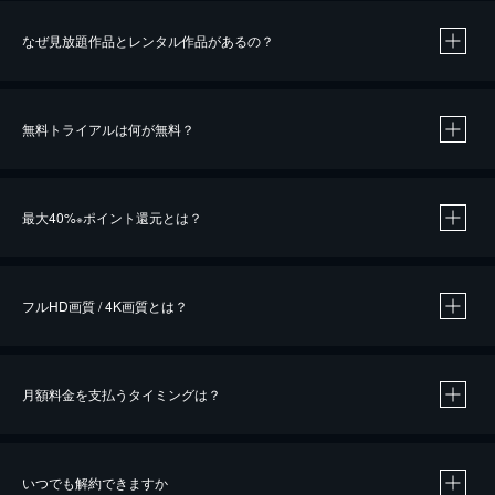
なぜ見放題作品とレンタル作品があるの？
無料トライアルは何が無料？
※
最大40%
ポイント還元とは？
※
※
作品によって必要なポイントが異なります。
フルHD画質 / 4K画質とは？
月額料金を支払うタイミングは？
※
40％ポイント還元の対象は、クレジットカード決済による作品の購入 / レンタルです。
※
iOSアプリのUコイン決済による作品の購入 / レンタルは、20％のポイント還元です。
※
還元の対象外となる決済方法や商品があります。くわしくは
こちら
をご確認ください。
いつでも解約できますか