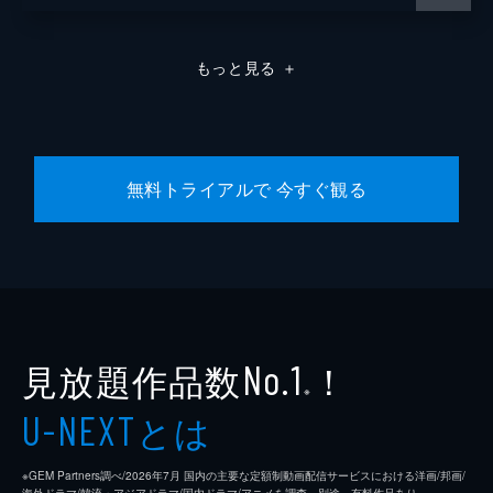
もっと見る
＋
無料トライアルで 今すぐ観る
見放題作品数
！
No.1
※
とは
U-NEXT
※GEM Partners調べ/2026年7⽉ 国内の主要な定額制動画配信サービスにおける洋画/邦画/
海外ドラマ/韓流・アジアドラマ/国内ドラマ/アニメを調査。別途、有料作品あり。