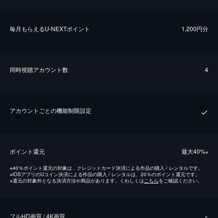
毎⽉もらえるU-NEXTポイント
1,200円分
同時視聴アカウント数
4
アカウントごとの機能制限設定
ポイント還元
最⼤40%
※
※
40％ポイント還元の対象は、クレジットカード決済による作品の購入 / レンタルです。
※
iOSアプリのUコイン決済による作品の購入 / レンタルは、20％のポイント還元です。
※
還元の対象外となる決済方法や商品があります。くわしくは
こちら
をご確認ください。
フルHD画質 / 4K画質