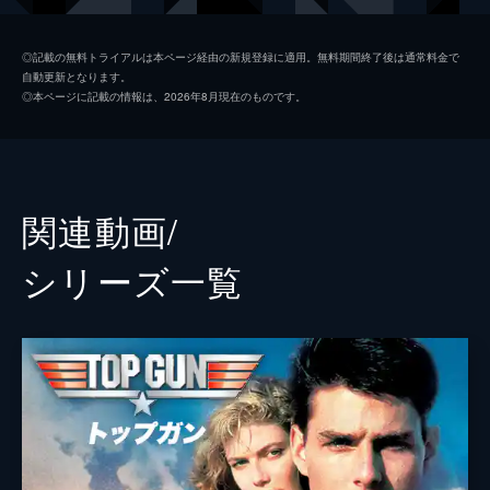
ペニー
ジェニファー・コネリー
◎記載の無料トライアルは本ページ経由の新規登録に適用。無料期間終了後は通常料金で
自動更新となります。
サイクロン
ジョン・ハム
◎本ページに記載の情報は、2026年8月現在のものです。
ハングマン
グレン・パウエル
ボブ
ルイス・プルマン
ウォーロック
チャールズ・パーネル
関連動画/
ホンドー
バシール・サラフディン
シリーズ⼀覧
フェニックス
モニカ・バルバロ
ペイバック
ジェイ・エリス
ファンボーイ
ダニー・ラミレス
コヨーテ
グレッグ・ターザン・デイヴィス
アメリア
リリアナ・レイ