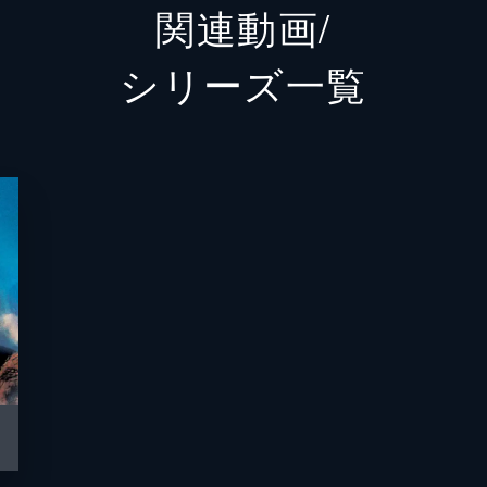
関連動画/
ウォーロック
チャー
シリーズ⼀覧
ホンドー
バシー
フェニックス
モニカ
ペイバック
ジェイ
ファンボーイ
ダニー
コヨーテ
グレッ
アメリア
リリア
ハンマー
エド・
トム・“アイスマン”・カザンスキー
ヴァル