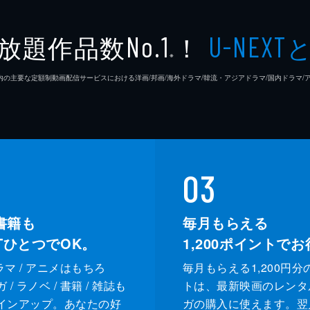
放題作品数
！
No.1
U-NEXT
※
26年7⽉ 国内の主要な定額制動画配信サービスにおける洋画/邦画/海外ドラマ/韓流・アジアドラマ/国内ドラ
03
書籍も
毎月もらえる
XTひとつでOK。
1,200
ポイントでお
ドラマ / アニメはもちろ
毎月もらえる1,200円分
/ ラノベ / 書籍 / 雑誌も
トは、最新映画のレンタ
インアップ。あなたの好
ガの購入に使えます。翌