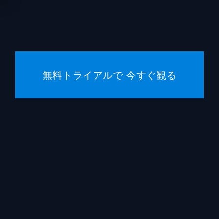
サラ・カザンスキー
ジーン
ジョセ
アーレ
無料トライアルで 今すぐ観る
エリッ
クリス
ハロル
ハンス
ローン
レディ