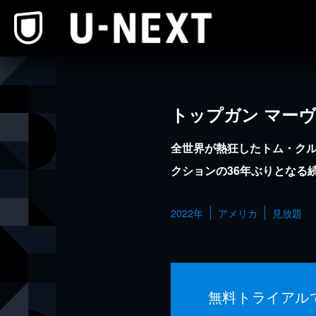
本文へスキップ
トップガン マー
全世界が熱狂したトム・ク
クションの36年ぶりとなる
2022年
アメリカ
見放題
無料トライアル