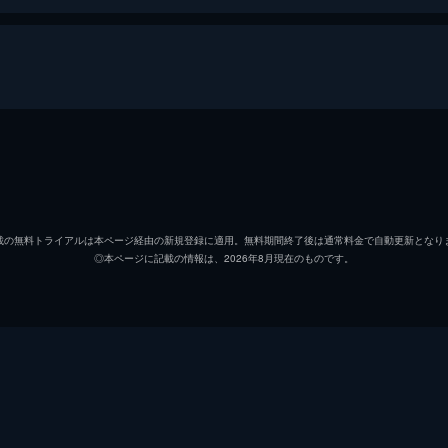
ピート・“マーヴェリック”・ミッチェル
トム・
ブラッドリー・“ルースター”・ブラッドショウ
マイル
載の無料トライアルは本ページ経由の新規登録に適用。無料期間終了後は通常料金で自動更新となり
◎本ページに記載の情報は、2026年8月現在のものです。
ペニー
ジェニ
サイクロン
ジョン
ハングマン
グレン
ボブ
ルイス