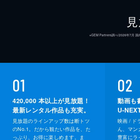
見
※GEM Partners調べ/20
01
02
420,000
本以上が見放題！
動画も
最新レンタル作品も充実。
U-NE
見放題のラインアップ数は断トツ
映画 / 
のNo.1。だから観たい作品を、た
ん、マンガ 
っぷり、お得に楽しめます。ま
豊富にラ