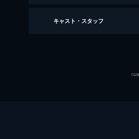
キャスト・スタッフ
トップガン マーヴェリック
130分
出演
◎記