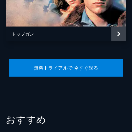
ハンマー
エド・ハリス
トム・“アイスマン”・カザンスキー
ヴァル・キルマー
サラ・カザンスキー
ジーン・ルイザ・ケリー
トップガン
監督
ジョセフ・コシンスキー
脚本
アーレン・クルーガー
エリック・ウォーレン・シンガー
無料トライアルで 今すぐ観る
クリストファー・マッカリー
音楽
ハロルド・フォルターメイヤー
ハンス・ジマー
ローン・バルフェ
レディー・ガガ
おすすめ
製作
ジェリー・ブラッカイマー