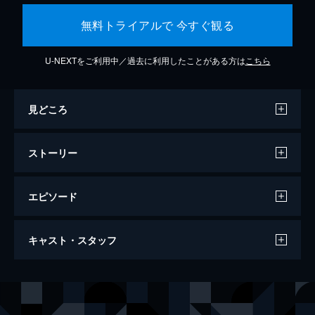
無料トライアルで 今すぐ観る
U-NEXTをご利用中／過去に利用したことがある方は
こちら
見どころ
ストーリー
エピソード
トップガン マーヴェリック
キャスト・スタッフ
130分
出演
ピート・“マーヴェリック”・ミッチェル
トム・クルーズ
ブラッドリー・“ルースター”・ブラッドショウ
マイルズ・テラー