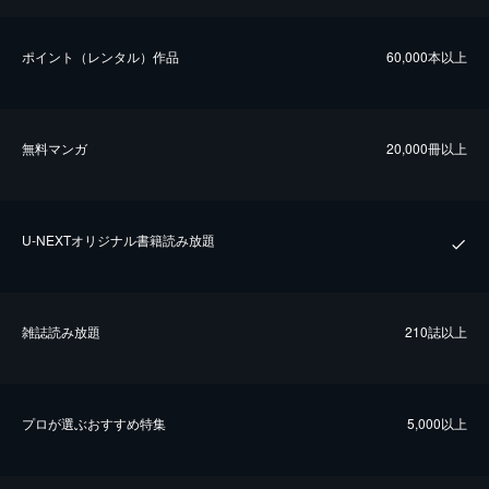
ポイント（レンタル）作品
60,000本以上
無料マンガ
20,000冊以上
U-NEXTオリジナル書籍読み放題
雑誌読み放題
210誌以上
プロが選ぶおすすめ特集
5,000以上