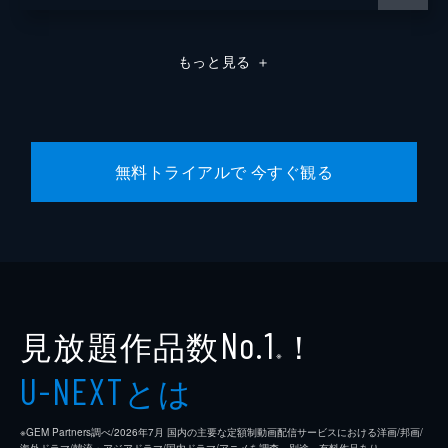
もっと見る
＋
無料トライアルで 今すぐ観る
見放題作品数
！
No.1
※
とは
U-NEXT
※GEM Partners調べ/2026年7⽉ 国内の主要な定額制動画配信サービスにおける洋画/邦画/
海外ドラマ/韓流・アジアドラマ/国内ドラマ/アニメを調査。別途、有料作品あり。