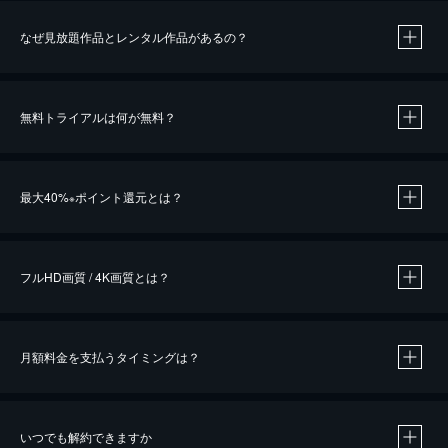
なぜ見放題作品とレンタル作品があるの？
無料トライアルは何が無料？
※
最大40%
ポイント還元とは？
※
※
作品によって必要なポイントが異なります。
フルHD画質 / 4K画質とは？
月額料金を支払うタイミングは？
※
40％ポイント還元の対象は、クレジットカード決済による作品の購入 / レンタルです。
※
iOSアプリのUコイン決済による作品の購入 / レンタルは、20％のポイント還元です。
※
還元の対象外となる決済方法や商品があります。くわしくは
こちら
をご確認ください。
いつでも解約できますか