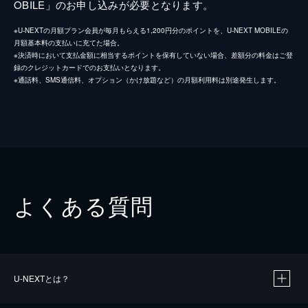
OBILE」のお申し込みが必要となります。
※U-NEXTの月額プラン会員が毎月もらえる1,200円分のポイントを、U-NEXT MOBILEの
月額基本料の支払いに充てた場合。
※決済時において支払金額に相当するポイントを保有していない場合、差額分の料金はご登
録のクレジットカードでのお支払いとなります。
※通話料、SMS通信料、オプション（かけ放題など）の月額利用料は別途発生します。
よくある質問
U-NEXTとは？