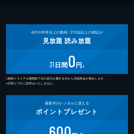
420,000
本以上の動画 /
210
誌以上の雑誌が
見放題
読み放題
0
31
日間
円
※
※無料トライアル期間終了日の翌日が属する月から月額料金が発生します。
※日割りでのご請求はいたしません。
最新作の
レンタルに使える
ポイント
プレゼント
600