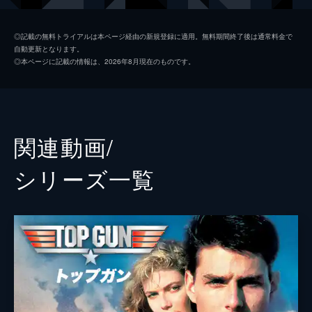
ペニー
ジェニファー・コネリー
◎記載の無料トライアルは本ページ経由の新規登録に適用。無料期間終了後は通常料金で
自動更新となります。
サイクロン
ジョン・ハム
◎本ページに記載の情報は、2026年8月現在のものです。
ハングマン
グレン・パウエル
ボブ
ルイス・プルマン
ウォーロック
チャールズ・パーネル
関連動画/
ホンドー
バシール・サラフディン
シリーズ⼀覧
フェニックス
モニカ・バルバロ
ペイバック
ジェイ・エリス
ファンボーイ
ダニー・ラミレス
コヨーテ
グレッグ・ターザン・デイヴィス
アメリア
リリアナ・レイ