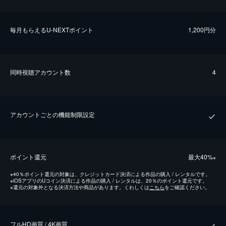
毎⽉もらえるU-NEXTポイント
1,200円分
同時視聴アカウント数
4
アカウントごとの機能制限設定
ポイント還元
最⼤40%
※
※
40％ポイント還元の対象は、クレジットカード決済による作品の購入 / レンタルです。
※
iOSアプリのUコイン決済による作品の購入 / レンタルは、20％のポイント還元です。
※
還元の対象外となる決済方法や商品があります。くわしくは
こちら
をご確認ください。
フルHD画質 / 4K画質