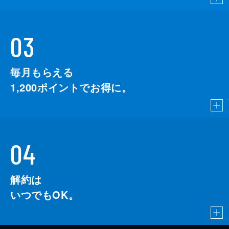
03
毎月もらえる
1,200
ポイントでお得に。
04
解約は
いつでもOK。