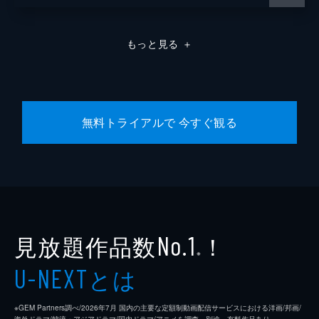
もっと見る
＋
無料トライアルで 今すぐ観る
見放題作品数
！
No.1
※
とは
U-NEXT
※GEM Partners調べ/2026年7⽉ 国内の主要な定額制動画配信サービスにおける洋画/邦画/
海外ドラマ/韓流・アジアドラマ/国内ドラマ/アニメを調査。別途、有料作品あり。