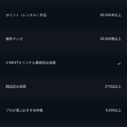
ポイント（レンタル）作品
60,000本以上
無料マンガ
20,000冊以上
U-NEXTオリジナル書籍読み放題
雑誌読み放題
210誌以上
プロが選ぶおすすめ特集
5,000以上