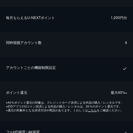
毎⽉もらえるU-NEXTポイント
1,200円分
同時視聴アカウント数
4
アカウントごとの機能制限設定
ポイント還元
最⼤40%
※
※
40％ポイント還元の対象は、クレジットカード決済による作品の購入 / レンタルです。
※
iOSアプリのUコイン決済による作品の購入 / レンタルは、20％のポイント還元です。
※
還元の対象外となる決済方法や商品があります。くわしくは
こちら
をご確認ください。
フルHD画質 / 4K画質