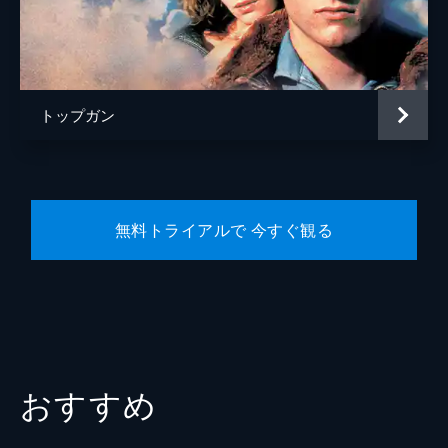
ハンマー
エド・ハリス
トム・“アイスマン”・カザンスキー
ヴァル・キルマー
サラ・カザンスキー
ジーン・ルイザ・ケリー
トップガン
監督
ジョセフ・コシンスキー
脚本
アーレン・クルーガー
エリック・ウォーレン・シンガー
無料トライアルで 今すぐ観る
クリストファー・マッカリー
音楽
ハロルド・フォルターメイヤー
ハンス・ジマー
ローン・バルフェ
レディー・ガガ
おすすめ
製作
ジェリー・ブラッカイマー