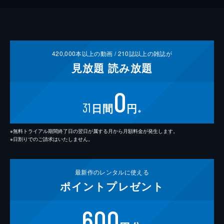
420,000
本以上の動画 /
210
誌以上の雑誌が
見放題
読み放題
0
31
日間
円
※
※無料トライアル期間終了日の翌日が属する月から月額料金が発生します。
※日割りでのご請求はいたしません。
最新作の
レンタルに使える
ポイント
プレゼント
600