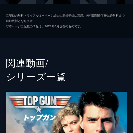
ペニー
ジェニファー・コネリー
◎記載の無料トライアルは本ページ経由の新規登録に適用。無料期間終了後は通常料金で
自動更新となります。
サイクロン
ジョン・ハム
◎本ページに記載の情報は、2026年8月現在のものです。
ハングマン
グレン・パウエル
ボブ
ルイス・プルマン
ウォーロック
チャールズ・パーネル
関連動画/
ホンドー
バシール・サラフディン
シリーズ⼀覧
フェニックス
モニカ・バルバロ
ペイバック
ジェイ・エリス
ファンボーイ
ダニー・ラミレス
コヨーテ
グレッグ・ターザン・デイヴィス
アメリア
リリアナ・レイ