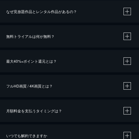
なぜ見放題作品とレンタル作品があるの？
無料トライアルは何が無料？
※
最大40%
ポイント還元とは？
※
※
作品によって必要なポイントが異なります。
フルHD画質 / 4K画質とは？
月額料金を支払うタイミングは？
※
40％ポイント還元の対象は、クレジットカード決済による作品の購入 / レンタルです。
※
iOSアプリのUコイン決済による作品の購入 / レンタルは、20％のポイント還元です。
※
還元の対象外となる決済方法や商品があります。くわしくは
こちら
をご確認ください。
いつでも解約できますか