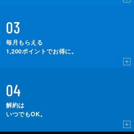
03
毎月もらえる
1,200
ポイントでお得に。
04
解約は
いつでもOK。