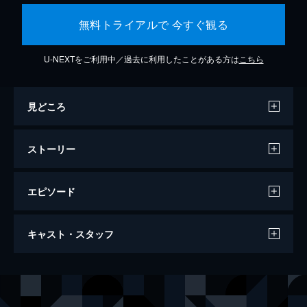
無料トライアルで 今すぐ観る
U-NEXTをご利用中／過去に利用したことがある方は
こちら
見どころ
ストーリー
エピソード
トップガン マーヴェリック
キャスト・スタッフ
130分
出演
ピート・“マーヴェリック”・ミッチェル
トム・クルーズ
ブラッドリー・“ルースター”・ブラッドショウ
マイルズ・テラー