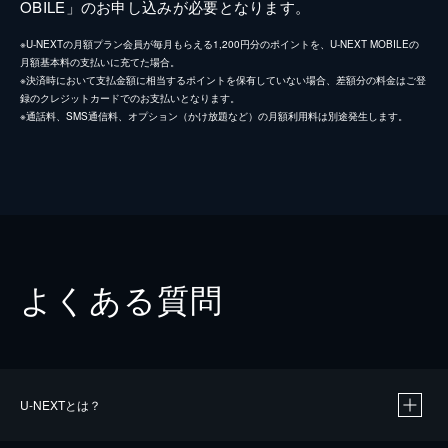
OBILE」のお申し込みが必要となります。
※U-NEXTの月額プラン会員が毎月もらえる1,200円分のポイントを、U-NEXT MOBILEの
月額基本料の支払いに充てた場合。
※決済時において支払金額に相当するポイントを保有していない場合、差額分の料金はご登
録のクレジットカードでのお支払いとなります。
※通話料、SMS通信料、オプション（かけ放題など）の月額利用料は別途発生します。
よくある質問
U-NEXTとは？