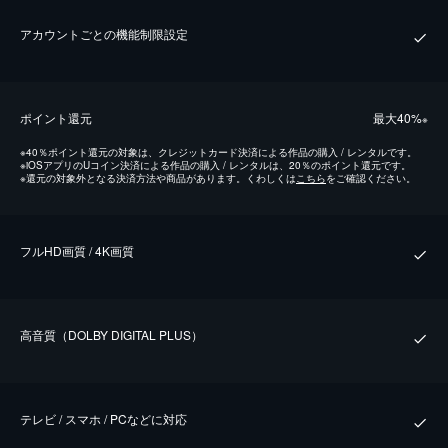
アカウントごとの機能制限設定
ポイント還元
最⼤40%
※
※
40％ポイント還元の対象は、クレジットカード決済による作品の購入 / レンタルです。
※
iOSアプリのUコイン決済による作品の購入 / レンタルは、20％のポイント還元です。
※
還元の対象外となる決済方法や商品があります。くわしくは
こちら
をご確認ください。
フルHD画質 / 4K画質
⾼⾳質（DOLBY DIGITAL PLUS）
テレビ / スマホ / PCなどに対応