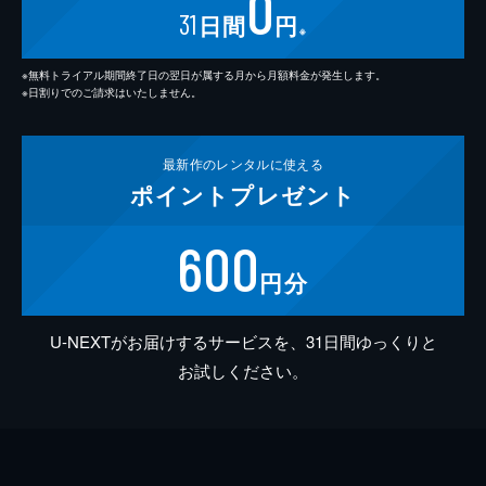
0
31
日間
円
※
※無料トライアル期間終了日の翌日が属する月から月額料金が発生します。
※日割りでのご請求はいたしません。
最新作の
レンタルに使える
ポイント
プレゼント
600
円分
U-NEXTがお届けするサービスを、31日間ゆっくりと
お試しください。