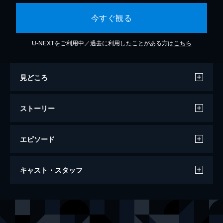
今すぐ観る
U-NEXTをご利用中／過去に利用したことがある方は
こちら
見どころ
ストーリー
エピソード
第1話
キャスト・スタッフ
舞台は大阪。通天閣近くの薄汚れた雑居ビル
に稽古場を置く小劇団・ENGINE。看板女優
の山口麻依をはじめ若い劇団員たちは、劇団
出演
山口麻依／山口真理子
生駒里奈
の代表作「DICE」の東京公演を間近に控
遠山雄一
須賀健太