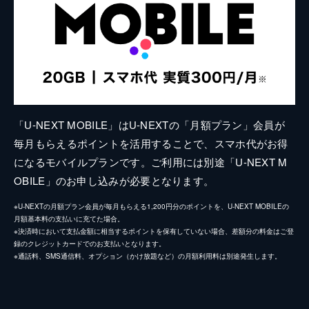
「U-NEXT MOBILE」はU-NEXTの「月額プラン」会員が
毎月もらえるポイントを活用することで、スマホ代がお得
になるモバイルプランです。ご利用には別途「U-NEXT M
OBILE」のお申し込みが必要となります。
※U-NEXTの月額プラン会員が毎月もらえる1,200円分のポイントを、U-NEXT MOBILEの
月額基本料の支払いに充てた場合。
※決済時において支払金額に相当するポイントを保有していない場合、差額分の料金はご登
録のクレジットカードでのお支払いとなります。
※通話料、SMS通信料、オプション（かけ放題など）の月額利用料は別途発生します。