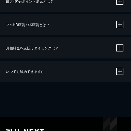
最大40%
ポイント還元とは？
※
※
作品によって必要なポイントが異なります。
フルHD画質 / 4K画質とは？
月額料金を支払うタイミングは？
※
40％ポイント還元の対象は、クレジットカード決済による作品の購入 / レンタルです。
※
iOSアプリのUコイン決済による作品の購入 / レンタルは、20％のポイント還元です。
※
還元の対象外となる決済方法や商品があります。くわしくは
こちら
をご確認ください。
いつでも解約できますか
こちら