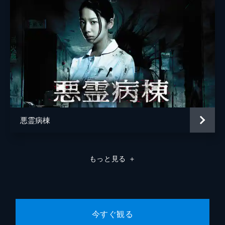
第7話
公演中止の判断が迫られるなか、重森を麻依
の母・恵子が突然訪ねてきた。恵子は10年
前、演劇活動に励んだ揚げ句、病で亡くなっ
た麻依の姉・真理子の死を後悔しており、麻
依が演劇の道へ進むことに反対していた。
24分
第8話
10年前に行われたDICEの初演後に、2人の女
優が亡くなっていた。1人は麻依の姉・真理
子、もう1人は主演に抜擢されながらも突発
悪霊病棟
性難聴による幻聴によって主役の座を真理子
に奪われ、交通事故で死んだ柳沼沙紀で...。
24分
もっと見る
＋
第9話
DICEの東京公演の幕開けまで10時間、麻依
たち劇団員は、柳沼沙紀の呪いの謎を解くた
め真相究明に動きだす。ひとみは有坂徹と共
に10年前にも劇団員たちの宿泊施設として使
今すぐ観る
っていたシェアハウスで手掛かりを探す。