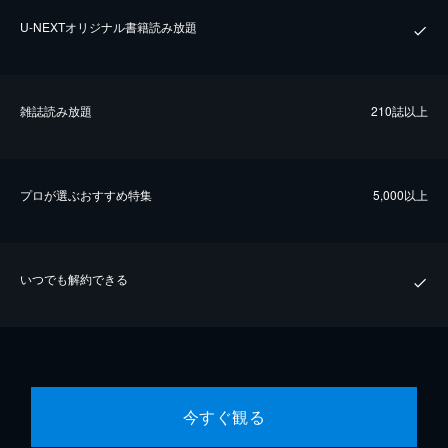
U-NEXTオリジナル書籍読み放題
雑誌読み放題
210誌以上
プロが選ぶおすすめ特集
5,000以上
いつでも解約できる
今すぐ観る