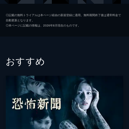
え、寝る間も惜しんで稽古に励んでいた。
24分
竹村ひとみ
村瀬紗英
第2話
◎記載の無料トライアルは本ページ経由の新規登録に適用。無料期間終了後は通常料金で
自動更新となります。
10年前の公演を記録したビデオテープ。それ
有坂徹
窪塚愛流
◎本ページに記載の情報は、2026年8月現在のものです。
を見た途端、トイレからは大量の黒い水が噴
浅田エリカ
織田梨沙
き出し、不気味な女性の“黒い手”が麻依に迫
り...。翌日、落ち着きを取り戻した麻依たち
山口恵子
伊藤かずえ
は汚れたトイレや壁の掃除を始める。
24分
重森孝久
橋本じゅん
おすすめ
第3話
松原タニシ
松原タニシ
「主役を演じると死ぬ!呪われた劇団...」とい
う怪しげな投稿がSNS上でも拡散され始め
鐘尾磨久須
市川九團次
た。座長の重森孝久は楽観視していたが、発
信者のアカウントの“ヤギヌマサキ”という名
羽鳥妙子
小曽根叶乃
前を見た途端、顔をこわばらせる。
太田無軌道
鈴木光司
24分
第4話
監督
井口昇
おはらいのさなか、麻依はいきなり何者かに
取りつかれたように激しく踊りだし、そのま
山内大輔
ま気を失ってしまう。心配そうに見守る劇団