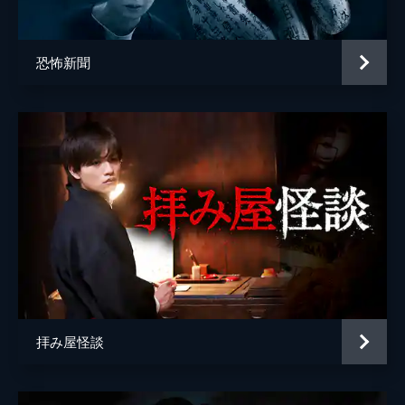
岡元太
員たちだったが、その後も怪奇現象は収まる
気配がなく、麻依はふさぎ込んでしまう。
脚本
鈴木光司
24分
恐怖新聞
久保幸湖
第5話
劇団・ENGINEの心霊現象を突き止めるべ
谷井美佳
く、稽古場の女子更衣室に泊まり込んでいた
オカルト系人気インフルエンサー・松原タニ
中村真夕
シは衝撃の恐怖体験に遭遇する。長い黒髪の
女性を撮影した映像は、みるみる話題にな
原作
鈴木光司
り...。
音楽
中西ゆういちろう
24分
第6話
舞台・DICEの東京公演を前に劇団・
ENGINEは、東京の劇場、ザ・ピットへと小
屋入りした。遠山雄一や竹村ひとみたちは、
本番を迎えるステージを前にして気持ちを高
拝み屋怪談
ぶらせるが、麻依だけは幻聴に悩まされ続け
ていた。
24分