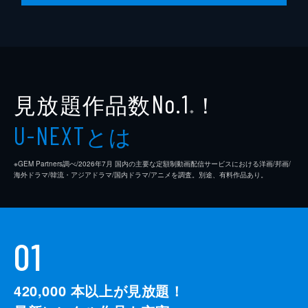
24分
最終話
DICEの開演まで残り5時間に迫るなか、劇団
員を怪奇現象が次々と襲う。そんななか、劇
場は突如として原因不明の停電に見舞われ
る。暗闇の中、金縛りに遭って身動きの取れ
見放題作品数
！
No.1
ない重森に沙紀の姿をした黒い影が迫り...。
※
23分
とは
U-NEXT
※GEM Partners調べ/2026年7⽉ 国内の主要な定額制動画配信サービスにおける洋画/邦画/
海外ドラマ/韓流・アジアドラマ/国内ドラマ/アニメを調査。別途、有料作品あり。
01
420,000
本以上が見放題！