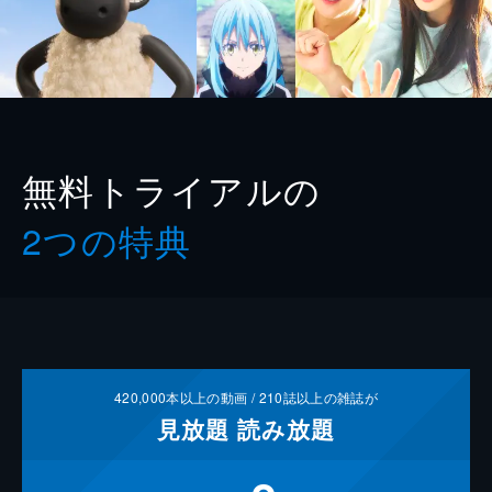
無料トライアルの
2つの特典
420,000
本以上の動画 /
210
誌以上の雑誌が
見放題
読み放題