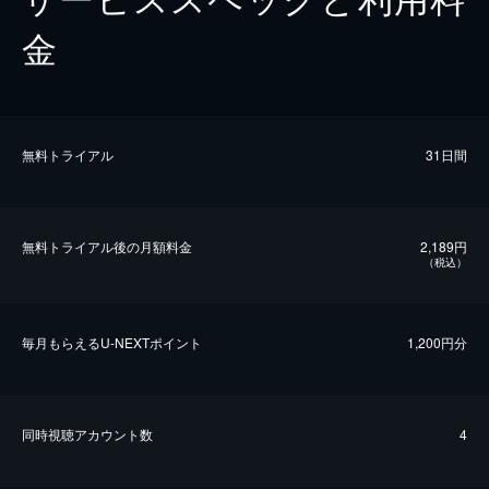
金
無料トライアル
31日間
無料トライアル後の⽉額料金
2,189円
（税込）
毎⽉もらえるU-NEXTポイント
1,200円分
同時視聴アカウント数
4