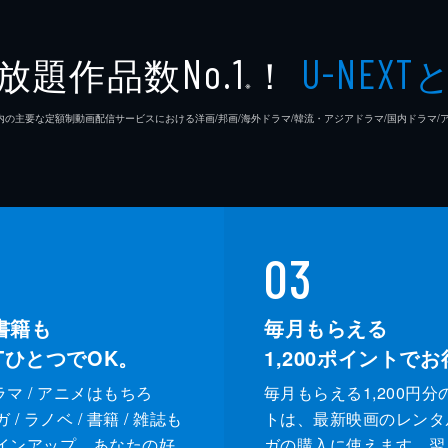
放題作品数
！
No.1
U-NEXT
※
26年7⽉ 国内の主要な定額制動画配信サービスにおける洋画/邦画/海外ドラマ/韓流・アジアドラマ/国内ドラ
03
書籍も
毎月もらえる
XTひとつでOK。
1,200
ポイントでお
ドラマ / アニメはもちろ
毎月もらえる1,200円分
/ ラノベ / 書籍 / 雑誌も
トは、最新映画のレンタ
インアップ。あなたの好
ガの購入に使えます。翌