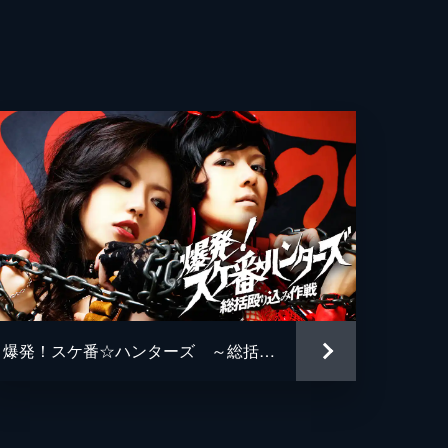
爆発！スケ番☆ハンターズ ～総括殴り込み作戦～