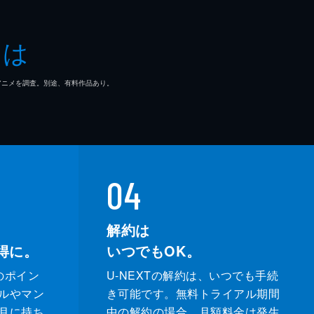
とは
マ/アニメを調査。別途、有料作品あり。
04
解約は
得に。
いつでもOK。
のポイン
U-NEXTの解約は、いつでも手続
ルやマン
き可能です。無料トライアル期間
月に持ち
中の解約の場合、月額料金は発生