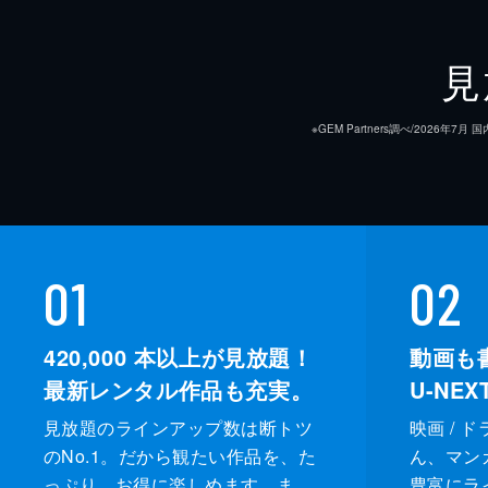
見
※GEM Partners調べ/20
01
02
420,000
本以上が見放題！
動画も
最新レンタル作品も充実。
U-NE
見放題のラインアップ数は断トツ
映画 / 
のNo.1。だから観たい作品を、た
ん、マンガ 
っぷり、お得に楽しめます。ま
豊富にラ