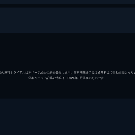
村井良大
小田島渚
載の無料トライアルは本ページ経由の新規登録に適用。無料期間終了後は通常料金で自動更新となり
◎本ページに記載の情報は、2026年8月現在のものです。
新納慎也
亜紗美
水谷あつし
月足直人