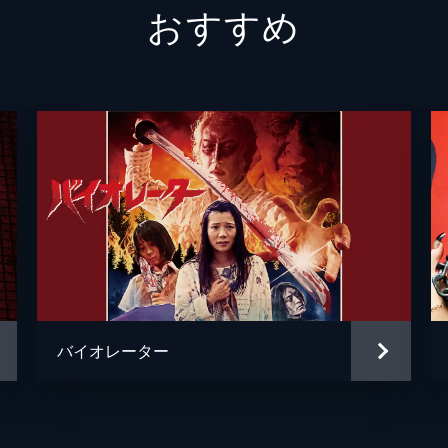
おすすめ
森角威之
小松賢志
梅村昭夫
衣川仲人
バイオレーター