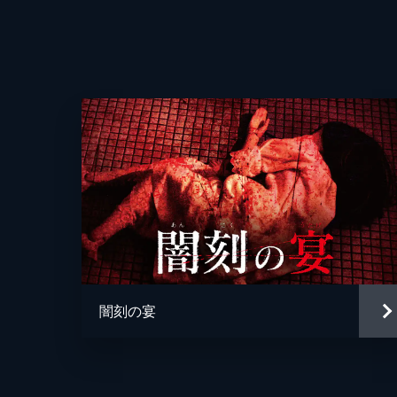
脚本
製作
闇刻の宴