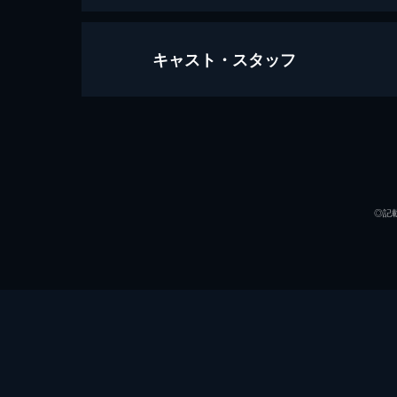
キャスト・スタッフ
ハンガー・ゼット
74分
出演
◎記
監督