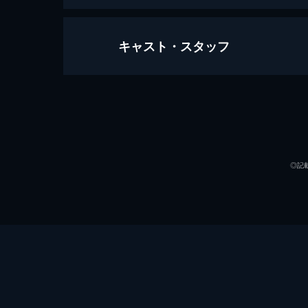
キャスト・スタッフ
スモールワールド
116分
出演
◎記
監督
脚本