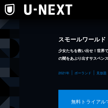
本文へスキップ
スモールワールド
少女たちを救い出せ！世界
の闇をあぶり出すサスペン
2021年
ポーランド
見放題
無料トライアル