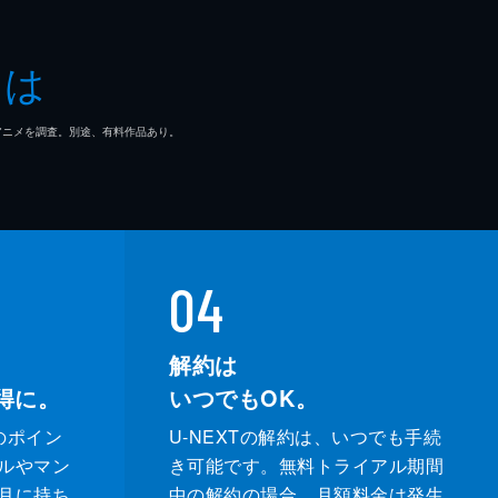
とは
マ/アニメを調査。別途、有料作品あり。
04
解約は
得に。
いつでもOK。
のポイン
U-NEXTの解約は、いつでも手続
ルやマン
き可能です。無料トライアル期間
月に持ち
中の解約の場合、月額料金は発生