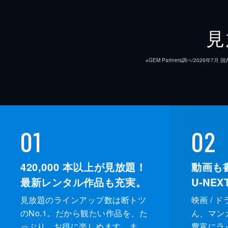
見
※GEM Partners調べ/20
01
02
420,000
本以上が見放題！
動画も
最新レンタル作品も充実。
U-NE
見放題のラインアップ数は断トツ
映画 / 
のNo.1。だから観たい作品を、た
ん、マンガ 
っぷり、お得に楽しめます。ま
豊富にラ