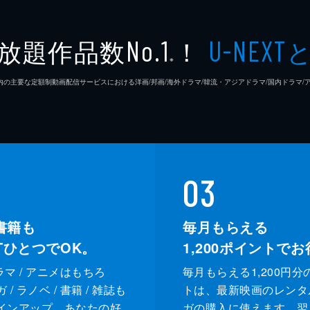
放題作品数
！
No.1
U-NEXT
※
26年7⽉ 国内の主要な定額制動画配信サービスにおける洋画/邦画/海外ドラマ/韓流・アジアドラマ/国内ドラ
03
書籍も
毎月もらえる
XTひとつでOK。
1,200
ポイントでお
ドラマ / アニメはもちろ
毎月もらえる1,200円分
/ ラノベ / 書籍 / 雑誌も
トは、最新映画のレンタ
インアップ。あなたの好
ガの購入に使えます。翌