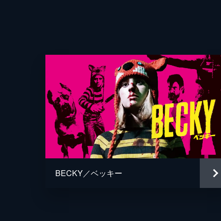
音楽
製作
BECKY／ベッキー