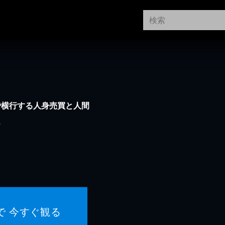
で横行する人身売買と人間
ス
で 今すぐ観る