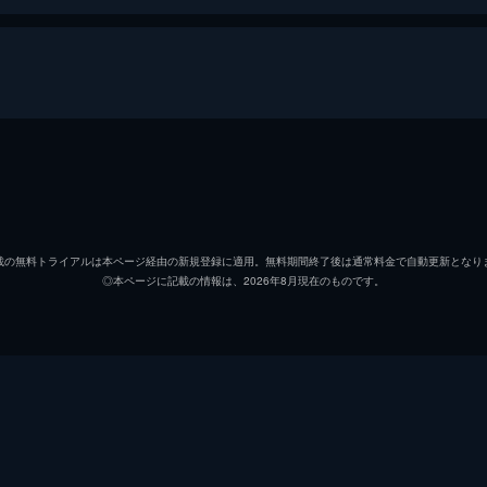
ピョートル・アダムチク
エンリケ・アルセ
載の無料トライアルは本ページ経由の新規登録に適用。無料期間終了後は通常料金で自動更新となり
◎本ページに記載の情報は、2026年8月現在のものです。
ユリア・ヴィーニャーヴァ
モンセラット・ロッジ・デ・
パトリック・ヴェガ
パトリック・ヴェガ