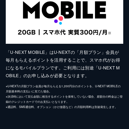
「U-NEXT MOBILE」はU-NEXTの「月額プラン」会員が
毎月もらえるポイントを活用することで、スマホ代がお得
になるモバイルプランです。ご利用には別途「U-NEXT M
OBILE」のお申し込みが必要となります。
※U-NEXTの月額プラン会員が毎月もらえる1,200円分のポイントを、U-NEXT MOBILEの
月額基本料の支払いに充てた場合。
※決済時において支払金額に相当するポイントを保有していない場合、差額分の料金はご登
録のクレジットカードでのお支払いとなります。
※通話料、SMS通信料、オプション（かけ放題など）の月額利用料は別途発生します。