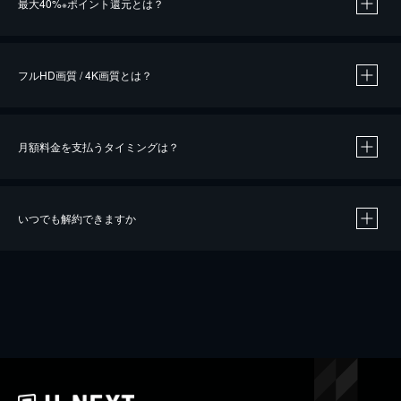
最大40%
ポイント還元とは？
※
※
作品によって必要なポイントが異なります。
フルHD画質 / 4K画質とは？
月額料金を支払うタイミングは？
※
40％ポイント還元の対象は、クレジットカード決済による作品の購入 / レンタルです。
※
iOSアプリのUコイン決済による作品の購入 / レンタルは、20％のポイント還元です。
※
還元の対象外となる決済方法や商品があります。くわしくは
こちら
をご確認ください。
いつでも解約できますか
こちら