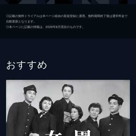
中村玉緒
◎記載の無料トライアルは本ページ経由の新規登録に適用。無料期間終了後は通常料金で
自動更新となります。
中村鴈治郎
◎本ページに記載の情報は、2026年8月現在のものです。
殿山泰司
伊達三郎
浜村純
おすすめ
西村晃
寺島雄作
水原浩一
天野一郎
石原須磨男
村田扶実子