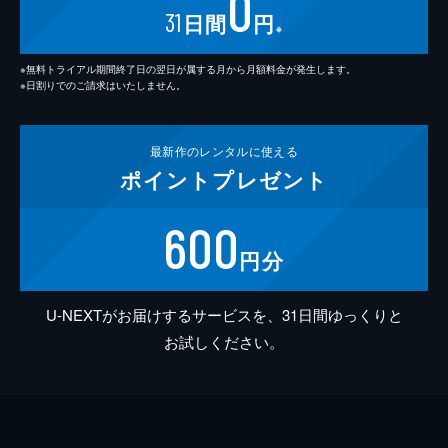
0
31
日間
円
※
※無料トライアル期間終了日の翌日が属する月から月額料金が発生します。
※日割りでのご請求はいたしません。
最新作の
レンタルに使える
ポイント
プレゼント
600
円分
U-NEXTがお届けするサービスを、31日間ゆっくりと
お試しください。