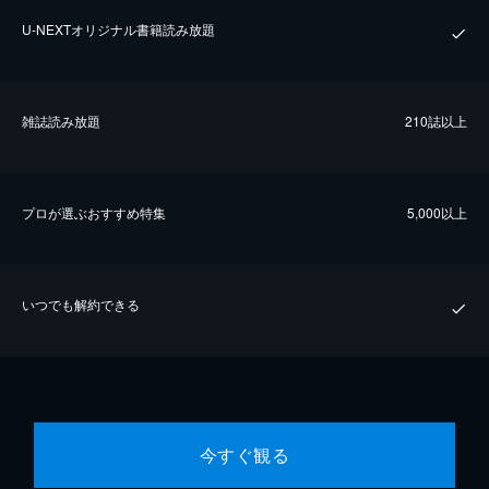
U-NEXTオリジナル書籍読み放題
雑誌読み放題
210誌以上
プロが選ぶおすすめ特集
5,000以上
いつでも解約できる
今すぐ観る