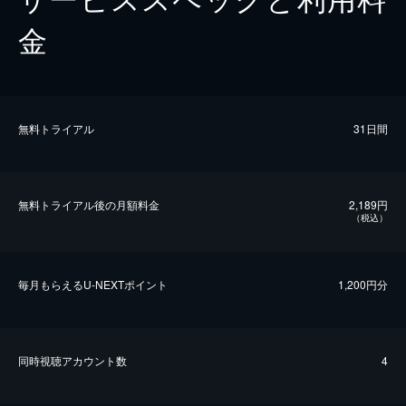
金
無料トライアル
31日間
無料トライアル後の⽉額料金
2,189円
（税込）
毎⽉もらえるU-NEXTポイント
1,200円分
同時視聴アカウント数
4