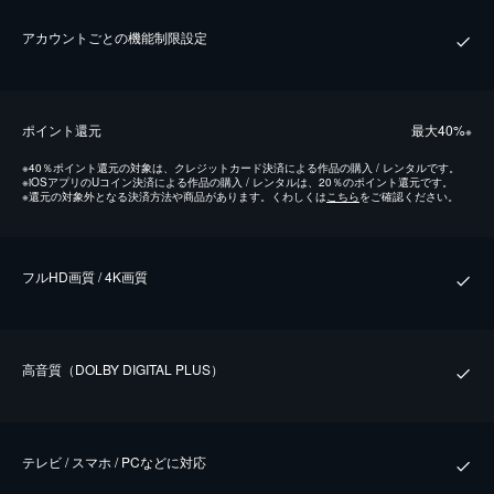
アカウントごとの機能制限設定
ポイント還元
最⼤40%
※
※
40％ポイント還元の対象は、クレジットカード決済による作品の購入 / レンタルです。
※
iOSアプリのUコイン決済による作品の購入 / レンタルは、20％のポイント還元です。
※
還元の対象外となる決済方法や商品があります。くわしくは
こちら
をご確認ください。
フルHD画質 / 4K画質
⾼⾳質（DOLBY DIGITAL PLUS）
テレビ / スマホ / PCなどに対応