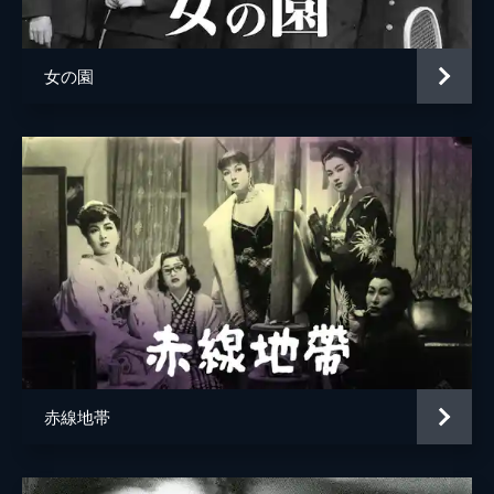
嵐三右衛門
監督
吉村公三郎
女の園
脚本
笠原良三
原作
水上勉
音楽
池野成
製作
永田雅一
赤線地帯