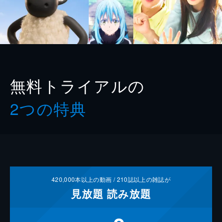
無料トライアルの
2つの特典
420,000
本以上の動画 /
210
誌以上の雑誌が
見放題
読み放題