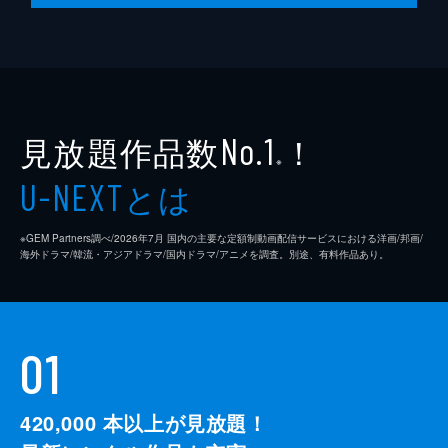
見放題作品数
！
No.1
※
とは
U-NEXT
※GEM Partners調べ/2026年7⽉ 国内の主要な定額制動画配信サービスにおける洋画/邦画/
海外ドラマ/韓流・アジアドラマ/国内ドラマ/アニメを調査。別途、有料作品あり。
01
420,000
本以上が見放題！