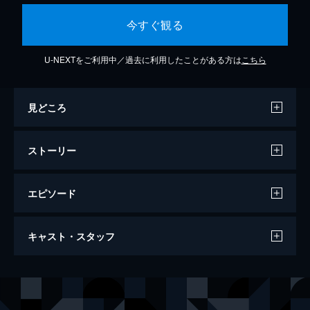
今すぐ観る
U-NEXTをご利用中／過去に利用したことがある方は
こちら
見どころ
ストーリー
エピソード
越前竹人形
キャスト・スタッフ
101分
出演
若尾文子
山下洵一郎