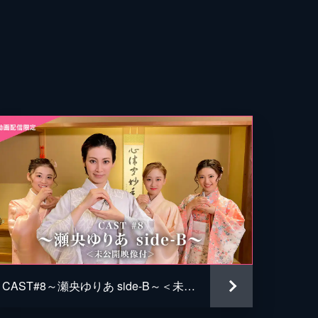
CAST#8～瀬央ゆりあ side-B～＜未公開映像付＞