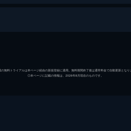
未公開映像付＞
水美舞斗
峰果とわ
載の無料トライアルは本ページ経由の新規登録に適用。無料期間終了後は通常料金で自動更新となり
◎本ページに記載の情報は、2026年8月現在のものです。
糸月雪羽
詩希すみれ
星空美咲