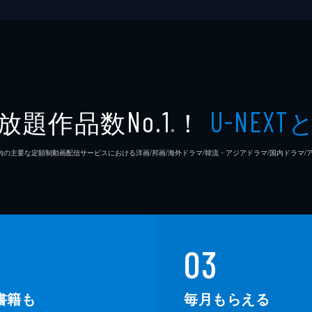
放題作品数
！
No.1
U-NEXT
※
26年7⽉ 国内の主要な定額制動画配信サービスにおける洋画/邦画/海外ドラマ/韓流・アジアドラマ/国内ドラ
03
書籍も
毎月もらえる