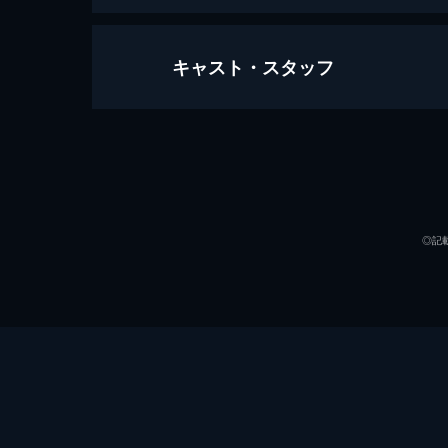
キャスト・スタッフ
CAST#6～水美舞斗 side-B～＜
35分
出演
◎記