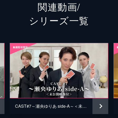
関連動画/
シリーズ⼀覧
CAST#7～瀬央ゆりあ side-A～＜未公開映像付＞