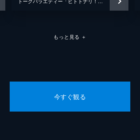
トークバラエティー「ヒトトナリ！」#9～花組 希波らいと Part 1～
もっと見る
＋
今すぐ観る