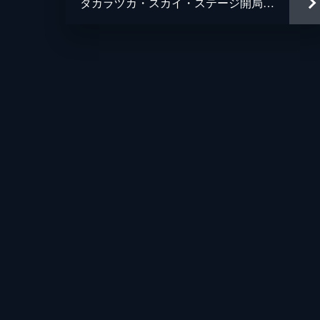
タカラヅカ・スカイ・ステージ開局23周年特別番組「SKY STAGE SUMMER SCHOOL リターンズ ～夢のお楽しみ会～」