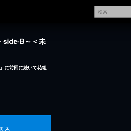
 side-B～＜未
T」に前回に続いて花組
！
観る