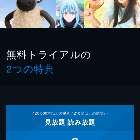
無料トライアルの
2つの特典
420,000
本以上の動画 /
210
誌以上の雑誌が
見放題
読み放題