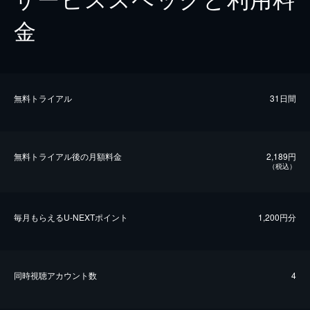
金
無料トライアル
31日間
無料トライアル後の⽉額料金
2,189円
（税込）
毎⽉もらえるU-NEXTポイント
1,200円分
同時視聴アカウント数
4