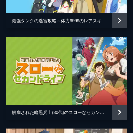
監督
玉川真人
解体を、ナナエラたちからはこの世界の歴史
を教えてもらうなど有意義な時間を過ごす。
キャラクターデザイン
王國年
そして、その後のある休日...。
最強タンクの迷宮攻略～体力9999のレアスキル持ちタンク、勇者パーティーを追放される～
24分
原作
ブロッコリーライオン
第5話 「治癒院長ボタクーリ登場」
秋風緋色
冒険者ギルドでの1年間の生活を終え、治癒
士ギルドへ登録更新にきていたルシエル。新
sime
たな働き口を探そうとするが、そこにブロド
が現れる。その後、再び冒険者ギルドに戻る
音楽
佐橋俊彦
ことになったルシエルだったが...。
総作画監督
王國年
24分
第6話 「旅立ち」
アニメーション制作
横浜アニメーションラボ
ボタクーリの一件から半年が過ぎた頃、ルシ
クラウドハーツ
エルのもとに1通の手紙が届く。それは聖シ
ュルール教会本部への異動辞令だった。ボタ
クーリの仕業であることを知りながらも、ル
解雇された暗黒兵士(30代)のスローなセカンドライフ
シエルは異動に向けて準備を始める。
24分
第7話 「聖都シュルール」