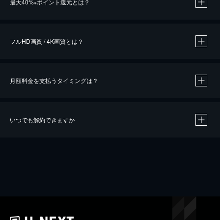
最大40%
ポイント還元とは？
※
※
作品によって必要なポイントが異なります。
フルHD画質 / 4K画質とは？
月額料金を支払うタイミングは？
※
40％ポイント還元の対象は、クレジットカード決済による作品の購入 / レンタルです。
※
iOSアプリのUコイン決済による作品の購入 / レンタルは、20％のポイント還元です。
※
還元の対象外となる決済方法や商品があります。くわしくは
こちら
をご確認ください。
いつでも解約できますか
こちら