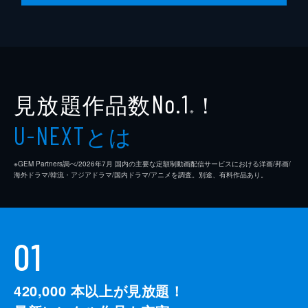
第10話 「物体Xの秘密」
「物体X」を補充するために聖都・シュルー
ルの冒険者ギルドへやってきたルシエルは、
マスターから冒険者たちの治癒を依頼され
る。引き受けたルシエルに、冒険者からは感
謝の「ドMゾンビ」コールが巻き起こる。
見放題作品数
！
No.1
24分
※
とは
U-NEXT
※GEM Partners調べ/2026年7⽉ 国内の主要な定額制動画配信サービスにおける洋画/邦画/
海外ドラマ/韓流・アジアドラマ/国内ドラマ/アニメを調査。別途、有料作品あり。
01
420,000
本以上が見放題！