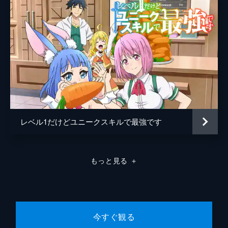
聖都・シュルールに到着したルシエルは、司
祭・グランハルトから退魔士として地下迷宮
でアンデッドをはらう仕事を命じられる。そ
こで再会したルミナから、地下が迷宮化した
理由や危険が伴う仕事だと知らされるが...。
24分
第8話 「ボス部屋の脅威」
無事に初日の迷宮探索を終えたルシエルは、
迷宮内で手に入れた魔石を交換してくれると
いう教会本部内にある売店へ向かう。店主の
カトレアから格安で剣と槍を購入し、「二槍
レベル1だけどユニークスキルで最強です
刀流」での迷宮探索を進める。
24分
第9話 「聖騎士隊との訓練」
もっと見る
＋
何とか十階層の主部屋をクリアしたルシエル
だったが、戦闘においては反省点も多く、さ
らなる修行を思案していた。そこでルミナに
相談すると、「戦乙女(ヴァルキリー)聖騎士
隊」の訓練へ参加させてもらえることに。
今すぐ観る
24分