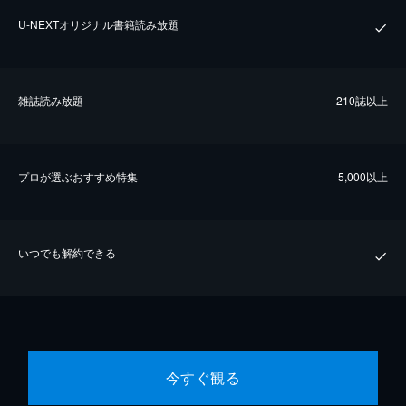
U-NEXTオリジナル書籍読み放題
雑誌読み放題
210誌以上
プロが選ぶおすすめ特集
5,000以上
いつでも解約できる
今すぐ観る