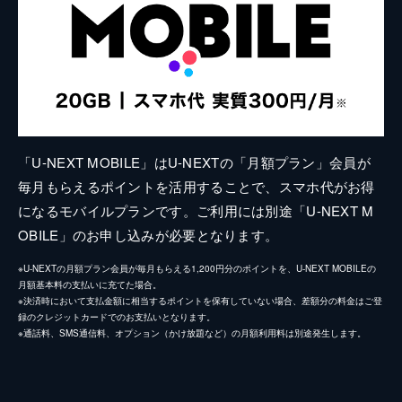
「U-NEXT MOBILE」はU-NEXTの「月額プラン」会員が
毎月もらえるポイントを活用することで、スマホ代がお得
になるモバイルプランです。ご利用には別途「U-NEXT M
OBILE」のお申し込みが必要となります。
※U-NEXTの月額プラン会員が毎月もらえる1,200円分のポイントを、U-NEXT MOBILEの
月額基本料の支払いに充てた場合。
※決済時において支払金額に相当するポイントを保有していない場合、差額分の料金はご登
録のクレジットカードでのお支払いとなります。
※通話料、SMS通信料、オプション（かけ放題など）の月額利用料は別途発生します。