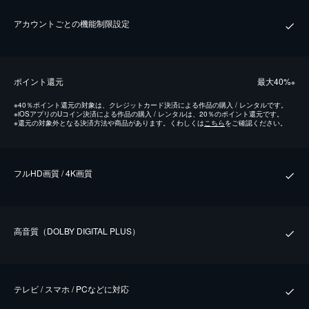
アカウントごとの機能制限設定
ポイント還元
最⼤40%
※
※
40％ポイント還元の対象は、クレジットカード決済による作品の購入 / レンタルです。
※
iOSアプリのUコイン決済による作品の購入 / レンタルは、20％のポイント還元です。
※
還元の対象外となる決済方法や商品があります。くわしくは
こちら
をご確認ください。
フルHD画質 / 4K画質
⾼⾳質（DOLBY DIGITAL PLUS）
テレビ / スマホ / PCなどに対応