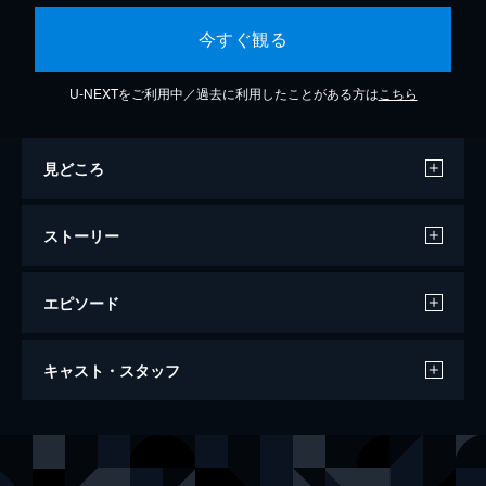
今すぐ観る
U-NEXTをご利用中／過去に利用したことがある方は
こちら
見どころ
ストーリー
エピソード
第1話 「治癒士ギルド」
キャスト・スタッフ
出世を目前に凶弾に倒れたサラリーマンは、
気づくと15歳・ジョブ「治癒士」のルシエル
として異世界に転生していた。「絶対に寿命
声の出演
ルシエル
川島零士
で老衰する!」という決意を胸に、ルシエル
ブロド
大塚明夫