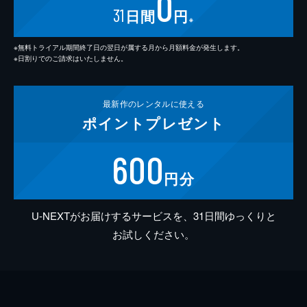
0
31
日間
円
※
※無料トライアル期間終了日の翌日が属する月から月額料金が発生します。
※日割りでのご請求はいたしません。
最新作の
レンタルに使える
ポイント
プレゼント
600
円分
U-NEXTがお届けするサービスを、31日間ゆっくりと
お試しください。