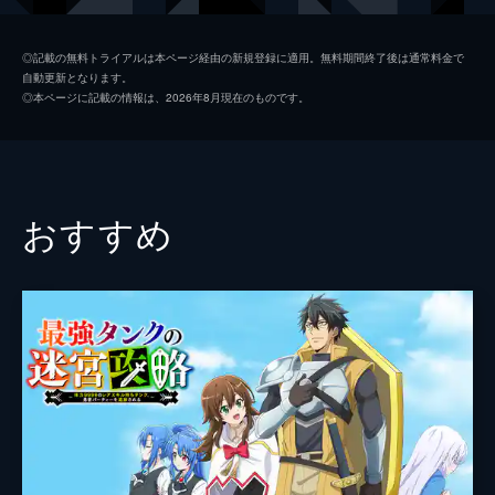
は新たな人生をスタートさせる。
24分
グルガー
前野智昭
第2話 「冒険者ギルド」
◎記載の無料トライアルは本ページ経由の新規登録に適用。無料期間終了後は通常料金で
自動更新となります。
ルシエルは負傷した新米冒険者の治療を試み
ガルバ
小野大輔
◎本ページに記載の情報は、2026年8月現在のものです。
るが、緊張のせいかヒールをうまく発動させ
ルミナ
衣川里佳
ることができず、魔力枯渇も起こしてしま
う。そこでルシエルは、治癒士としてもレベ
ナナエラ
立花日菜
ルアップするため、冒険者ギルドの門を叩
く。
モニカ
石見舞菜香
おすすめ
24分
クルル
佐々木未来
第3話 「武術の才能」
鍛錬のため冒険者ギルドに身を置き、ブロド
教皇
松井恵理子
による修行と、冒険者への治療を始めたルシ
エル。さらに修行の一環として、くそまずい
カトレア
日笠陽子
がチート級の効力を持つ「物体X」を、シェ
グランハルト
てらそままさき
フのグルガーから飲まされることに。
24分
ジョルド
熊谷健太郎
第4話 「物体Xと少しの変化」
修行に明け暮れるルシエルが迎えた初めての
豪運先生
森久保祥太郎
休息日。グルガーの兄・ガルバからは魔物の