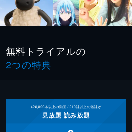
無料トライアルの
2つの特典
420,000
本以上の動画 /
210
誌以上の雑誌が
見放題
読み放題