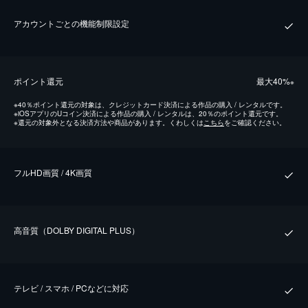
アカウントごとの機能制限設定
ポイント還元
最⼤40%
※
※
40％ポイント還元の対象は、クレジットカード決済による作品の購入 / レンタルです。
※
iOSアプリのUコイン決済による作品の購入 / レンタルは、20％のポイント還元です。
※
還元の対象外となる決済方法や商品があります。くわしくは
こちら
をご確認ください。
フルHD画質 / 4K画質
⾼⾳質（DOLBY DIGITAL PLUS）
テレビ / スマホ / PCなどに対応