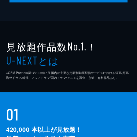
見放題作品数
！
No.1
※
とは
U-NEXT
※GEM Partners調べ/2026年7⽉ 国内の主要な定額制動画配信サービスにおける洋画/邦画/
海外ドラマ/韓流・アジアドラマ/国内ドラマ/アニメを調査。別途、有料作品あり。
01
420,000
本以上が見放題！