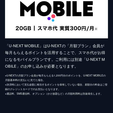
「U-NEXT MOBILE」はU-NEXTの「月額プラン」会員が
毎月もらえるポイントを活用することで、スマホ代がお得
になるモバイルプランです。ご利用には別途「U-NEXT M
OBILE」のお申し込みが必要となります。
※U-NEXTの月額プラン会員が毎月もらえる1,200円分のポイントを、U-NEXT MOBILEの
月額基本料の支払いに充てた場合。
※決済時において支払金額に相当するポイントを保有していない場合、差額分の料金はご登
録のクレジットカードでのお支払いとなります。
※通話料、SMS通信料、オプション（かけ放題など）の月額利用料は別途発生します。