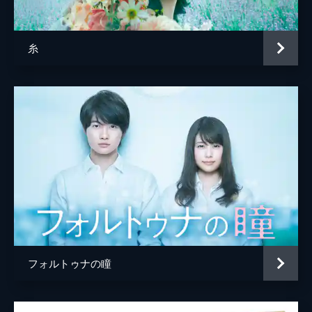
奥智哉
渡辺真起子
糸
三浦誠己
山中崇
朝加真由美
酒向芳
市毛良枝
監督
瀬々敬久
脚本
林民夫
原作
辺見じゅん
フォルトゥナの瞳
音楽
小瀬村晶