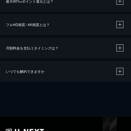
最大40%
ポイント還元とは？
※
※
作品によって必要なポイントが異なります。
フルHD画質 / 4K画質とは？
月額料金を支払うタイミングは？
※
40％ポイント還元の対象は、クレジットカード決済による作品の購入 / レンタルです。
※
iOSアプリのUコイン決済による作品の購入 / レンタルは、20％のポイント還元です。
※
還元の対象外となる決済方法や商品があります。くわしくは
こちら
をご確認ください。
いつでも解約できますか
こちら