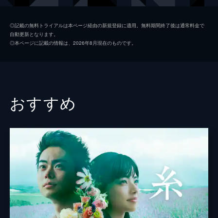
松田研三
松坂桃李
◎記載の無料トライアルは本ページ経由の新規登録に適用。無料期間終了後は通常料金で
自動更新となります。
新谷健雄
中島健人
◎本ページに記載の情報は、2026年8月現在のものです。
山本顕一（壮年期）
寺尾聰
相沢光男
桐谷健太
原幸彦
安田顕
おすすめ
奥野瑛太
金井勇太
中島歩
田辺桃子
佐久本宝
山時聡真