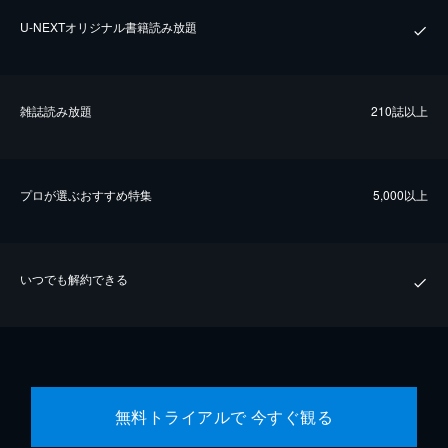
U-NEXTオリジナル書籍読み放題
雑誌読み放題
210誌以上
プロが選ぶおすすめ特集
5,000以上
いつでも解約できる
無料トライアルで 今すぐ観る