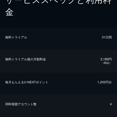
金
無料トライアル
31日間
無料トライアル後の⽉額料金
2,189円
（税込）
毎⽉もらえるU-NEXTポイント
1,200円分
同時視聴アカウント数
4