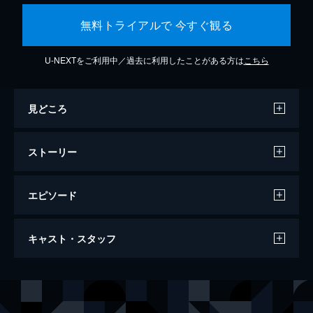
無料トライアルで 今すぐ観る
U-NEXTをご利用中／過去に利用したことがある方は
こちら
見どころ
ストーリー
エピソード
ラーゲリより愛を込めて
キャスト・スタッフ
134分
出演
山本幡男
二宮和也
山本モジミ
北川景子