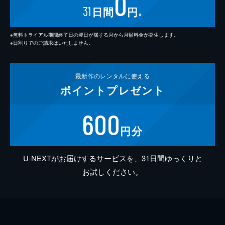
0
31
日間
円
※
※無料トライアル期間終了日の翌日が属する月から月額料金が発生します。
※日割りでのご請求はいたしません。
最新作の
レンタルに使える
ポイント
プレゼント
600
円分
U-NEXTがお届けするサービスを、31日間ゆっくりと
お試しください。