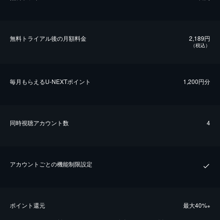
無料トライアル後の⽉額料金
2,189円
（税込）
毎⽉もらえるU-NEXTポイント
1,200円分
同時視聴アカウント数
4
アカウントごとの機能制限設定
ポイント還元
最⼤40%
※