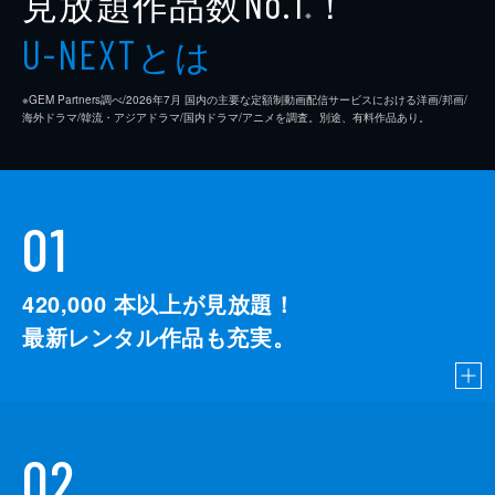
見放題作品数
！
No.1
※
とは
U-NEXT
※GEM Partners調べ/2026年7⽉ 国内の主要な定額制動画配信サービスにおける洋画/邦画/
海外ドラマ/韓流・アジアドラマ/国内ドラマ/アニメを調査。別途、有料作品あり。
01
420,000
本以上が見放題！
最新レンタル作品も充実。
02