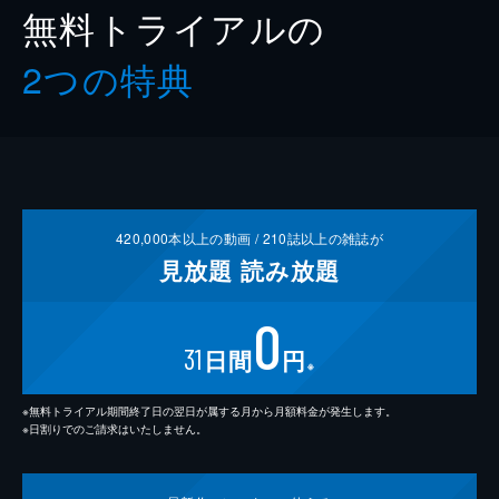
無料トライアルの
2つの特典
420,000
本以上の動画 /
210
誌以上の雑誌が
見放題
読み放題
0
31
日間
円
※
※無料トライアル期間終了日の翌日が属する月から月額料金が発生します。
※日割りでのご請求はいたしません。