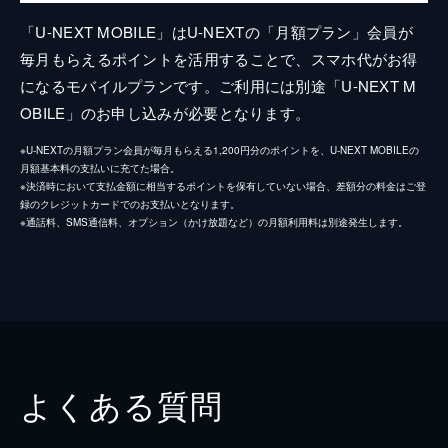
「U-NEXT MOBILE」はU-NEXTの「月額プラン」会員が
毎月もらえるポイントを活用することで、スマホ代がお得
になるモバイルプランです。ご利用には別途「U-NEXT M
OBILE」のお申し込みが必要となります。
※U-NEXTの月額プラン会員が毎月もらえる1,200円分のポイントを、U-NEXT MOBILEの
月額基本料の支払いに充てた場合。
※決済時において支払金額に相当するポイントを保有していない場合、差額分の料金はご登
録のクレジットカードでのお支払いとなります。
※通話料、SMS通信料、オプション（かけ放題など）の月額利用料は別途発生します。
よくある質問