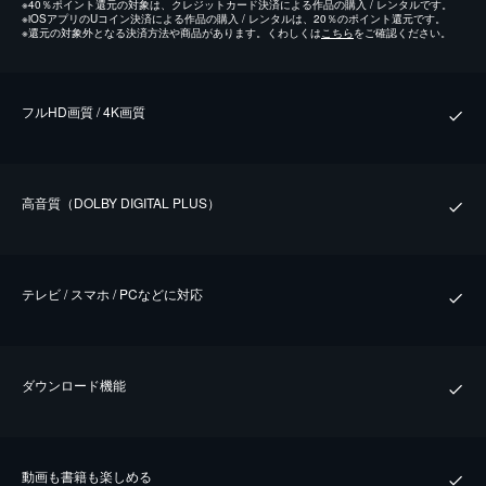
※
40％ポイント還元の対象は、クレジットカード決済による作品の購入 / レンタルです。
※
iOSアプリのUコイン決済による作品の購入 / レンタルは、20％のポイント還元です。
※
還元の対象外となる決済方法や商品があります。くわしくは
こちら
をご確認ください。
フルHD画質 / 4K画質
⾼⾳質（DOLBY DIGITAL PLUS）
テレビ / スマホ / PCなどに対応
ダウンロード機能
動画も書籍も楽しめる