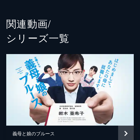
吉川愛
山本未來
関連動画/
馬場徹
シリーズ⼀覧
横溝菜帆
福澤朗
原田佳奈
谷口翔太
奥山佳恵
武田鉄矢
加藤浩次
進藤晶子
義母と娘のブルース
森永卓郎