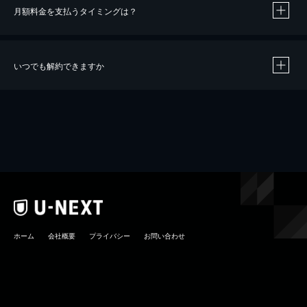
月額料金を支払うタイミングは？
※
40％ポイント還元の対象は、クレジットカード決済による作品の購入 / レンタルです。
※
iOSアプリのUコイン決済による作品の購入 / レンタルは、20％のポイント還元です。
※
還元の対象外となる決済方法や商品があります。くわしくは
こちら
をご確認ください。
いつでも解約できますか
こちら
ホーム
会社概要
プライバシー
お問い合わせ