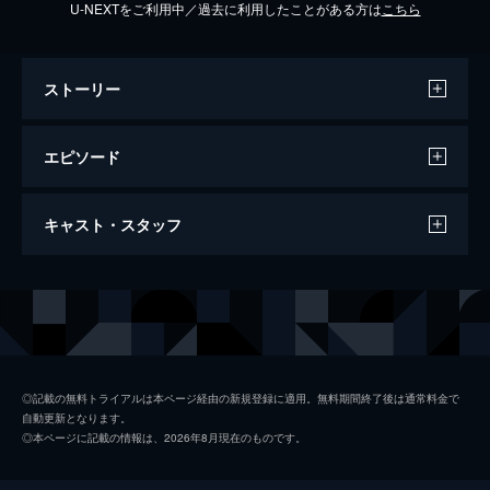
U-NEXTをご利用中／過去に利用したことがある方は
こちら
ストーリー
エピソード
2022/1/2放送 義母と娘のブルース 2022年
キャスト・スタッフ
謹賀新年スペシャル
綾瀬はるか主演の「ぎぼむす」が再び帰って
くる！２０２０年正月に放送された前作の衝
出演
綾瀬はるか
撃のラストから始まる完全新作をお届け！共
演は竹野内豊、佐藤健、上白石萌歌ほか。
竹野内豊
126分
佐藤健
◎記載の無料トライアルは本ページ経由の新規登録に適用。無料期間終了後は通常料金で
自動更新となります。
上白石萌歌
◎本ページに記載の情報は、2026年8月現在のものです。
井之脇海