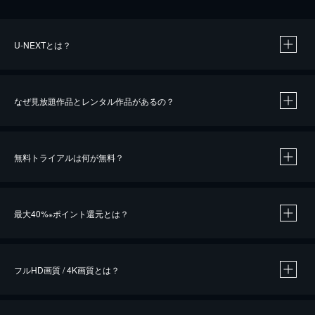
U-NEXTとは？
なぜ見放題作品とレンタル作品があるの？
無料トライアルは何が無料？
※
最大40%
ポイント還元とは？
※
※
作品によって必要なポイントが異なります。
フルHD画質 / 4K画質とは？