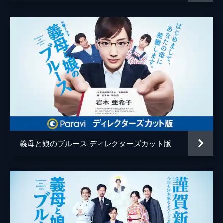
川田裕美
小林隆
宇梶剛士
浅野和之
麻生祐未
脚本
森下佳子
プロデューサー
飯田和孝
義母と娘のブルース ディレクターズカット版
中井芳彦
大形美佑葵
原作
桜沢鈴
演出
平川雄一朗