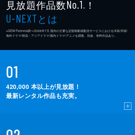
見放題作品数
！
No.1
※
とは
U-NEXT
※GEM Partners調べ/2026年7⽉ 国内の主要な定額制動画配信サービスにおける洋画/邦画/
海外ドラマ/韓流・アジアドラマ/国内ドラマ/アニメを調査。別途、有料作品あり。
01
420,000
本以上が見放題！
最新レンタル作品も充実。
02