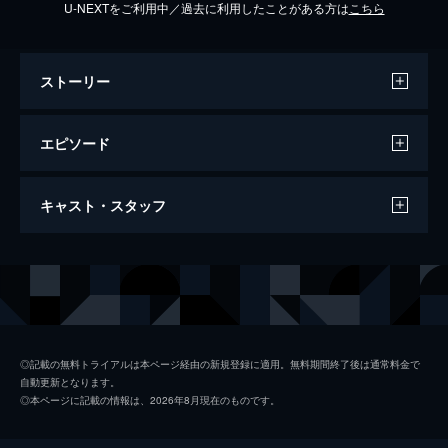
U-NEXTをご利用中／過去に利用したことがある方は
こちら
ストーリー
エピソード
1997/5/26放送 ソープ嬢モモ子シリーズ
キャスト・スタッフ
最後の審判
竹下景子扮する元ソープ嬢のモモ子が活躍す
る人気シリーズ完結編!欲と利権が渦巻く老
出演
竹下景子
人ホームを舞台にまたしても事件に巻き込ま
れるモモ子!
橋爪功
95分
柄本明
◎記載の無料トライアルは本ページ経由の新規登録に適用。無料期間終了後は通常料金で
自動更新となります。
蟹江敬三
◎本ページに記載の情報は、2026年8月現在のものです。
根岸季衣