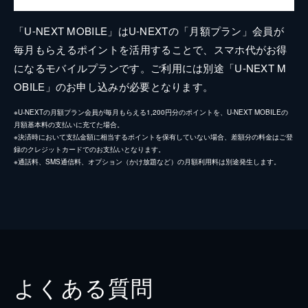
「U-NEXT MOBILE」はU-NEXTの「月額プラン」会員が
毎月もらえるポイントを活用することで、スマホ代がお得
になるモバイルプランです。ご利用には別途「U-NEXT M
OBILE」のお申し込みが必要となります。
※U-NEXTの月額プラン会員が毎月もらえる1,200円分のポイントを、U-NEXT MOBILEの
月額基本料の支払いに充てた場合。
※決済時において支払金額に相当するポイントを保有していない場合、差額分の料金はご登
録のクレジットカードでのお支払いとなります。
※通話料、SMS通信料、オプション（かけ放題など）の月額利用料は別途発生します。
よくある質問