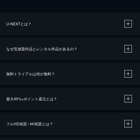
U-NEXTとは？
なぜ見放題作品とレンタル作品があるの？
無料トライアルは何が無料？
※
最大40%
ポイント還元とは？
※
※
作品によって必要なポイントが異なります。
フルHD画質 / 4K画質とは？