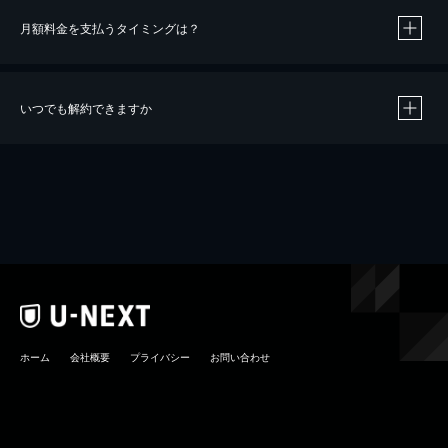
月額料金を支払うタイミングは？
※
40％ポイント還元の対象は、クレジットカード決済による作品の購入 / レンタルです。
※
iOSアプリのUコイン決済による作品の購入 / レンタルは、20％のポイント還元です。
※
還元の対象外となる決済方法や商品があります。くわしくは
こちら
をご確認ください。
いつでも解約できますか
こちら
ホーム
会社概要
プライバシー
お問い合わせ