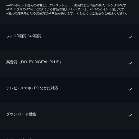
※
40％ポイント還元の対象は、クレジットカード決済による作品の購入 / レンタルです。
※
iOSアプリのUコイン決済による作品の購入 / レンタルは、20％のポイント還元です。
※
還元の対象外となる決済方法や商品があります。くわしくは
こちら
をご確認ください。
フルHD画質 / 4K画質
⾼⾳質（DOLBY DIGITAL PLUS）
テレビ / スマホ / PCなどに対応
ダウンロード機能