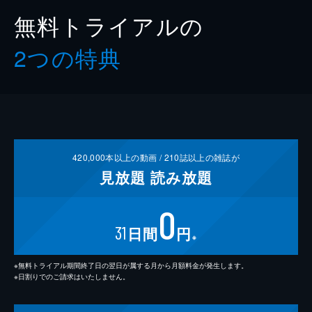
無料トライアルの
2つの特典
420,000
本以上の動画 /
210
誌以上の雑誌が
見放題
読み放題
0
31
日間
円
※
※無料トライアル期間終了日の翌日が属する月から月額料金が発生します。
※日割りでのご請求はいたしません。