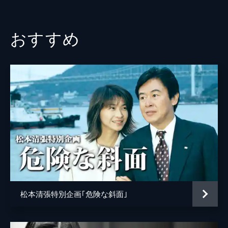
小野武彦
佐藤慶
おすすめ
岡本麗
脚本
市川森一
プロデューサー
中川善晴
演出
堀川とんこう
松本清張特別企画｢危険な斜面｣