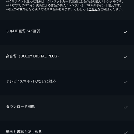
※
40％ポイント還元の対象は、クレジットカード決済による作品の購入 / レンタルです。
※
iOSアプリのUコイン決済による作品の購入 / レンタルは、20％のポイント還元です。
※
還元の対象外となる決済方法や商品があります。くわしくは
こちら
をご確認ください。
フルHD画質 / 4K画質
⾼⾳質（DOLBY DIGITAL PLUS）
テレビ / スマホ / PCなどに対応
ダウンロード機能
動画も書籍も楽しめる