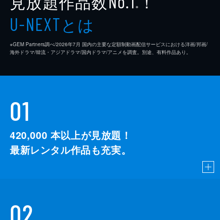
見放題作品数
！
No.1
※
とは
U-NEXT
※GEM Partners調べ/2026年7⽉ 国内の主要な定額制動画配信サービスにおける洋画/邦画/
海外ドラマ/韓流・アジアドラマ/国内ドラマ/アニメを調査。別途、有料作品あり。
01
420,000
本以上が見放題！
最新レンタル作品も充実。
02