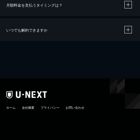
月額料金を支払うタイミングは？
※
40％ポイント還元の対象は、クレジットカード決済による作品の購入 / レンタルです。
※
iOSアプリのUコイン決済による作品の購入 / レンタルは、20％のポイント還元です。
※
還元の対象外となる決済方法や商品があります。くわしくは
こちら
をご確認ください。
いつでも解約できますか
こちら
ホーム
会社概要
プライバシー
お問い合わせ