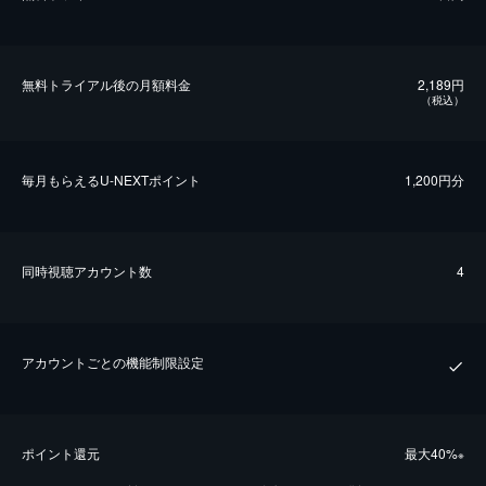
無料トライアル後の⽉額料金
2,189円
（税込）
毎⽉もらえるU-NEXTポイント
1,200円分
同時視聴アカウント数
4
アカウントごとの機能制限設定
ポイント還元
最⼤40%
※