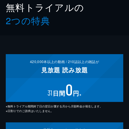
無料トライアルの
2つの特典
420,000
本以上の動画 /
210
誌以上の雑誌が
見放題
読み放題
0
31
日間
円
※
※無料トライアル期間終了日の翌日が属する月から月額料金が発生します。
※日割りでのご請求はいたしません。