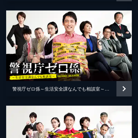
西村和彦
谷本敬三
石丸謙二郎
国仲春吉
加藤茶
横山建夫
片岡鶴太郎
ナレーション
三宅健太
監督
倉貫健二郎
脚本
吉本昌弘
警視庁ゼロ係～生活安全課なんでも相談室～SECOND SEASON
原作
富樫倫太郎
音楽
田渕夏海
中村巴奈重