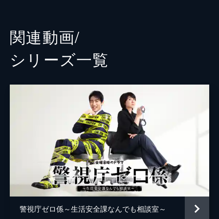
六角慎司
仕組んだ計画殺人の可能性が浮上して…。一
方警察庁では“警察関係の事件を世間に晒す
足立尭之
関連動画/
テロリスト”だとして、ゼロ係と冬彦を潰す
よう公安部警視・幸田純一(西村和彦)に指
加藤綾菜
シリーズ⼀覧
示。本条靖子(安達祐実)、太田文平(戸塚純
貴)らが次々に異動が決まり、ゼロ係は解散
塚本高史
の危機を迎える…
鷲尾真知子
95分
森下能幸
西尾まり
コウメ太夫
尾碕真花
水野直
鈴木雄一郎
警視庁ゼロ係～生活安全課なんでも相談室～
大槻修治