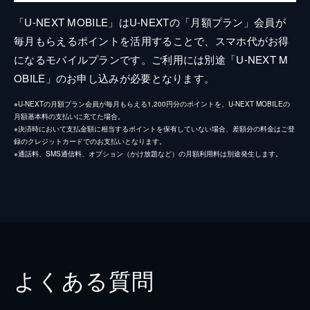
「U-NEXT MOBILE」はU-NEXTの「月額プラン」会員が
毎月もらえるポイントを活用することで、スマホ代がお得
になるモバイルプランです。ご利用には別途「U-NEXT M
OBILE」のお申し込みが必要となります。
※U-NEXTの月額プラン会員が毎月もらえる1,200円分のポイントを、U-NEXT MOBILEの
月額基本料の支払いに充てた場合。
※決済時において支払金額に相当するポイントを保有していない場合、差額分の料金はご登
録のクレジットカードでのお支払いとなります。
※通話料、SMS通信料、オプション（かけ放題など）の月額利用料は別途発生します。
よくある質問