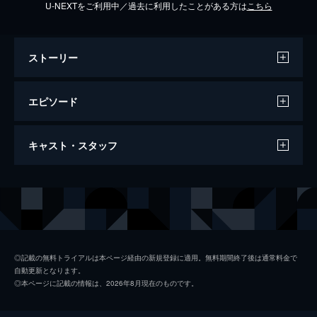
U-NEXTをご利用中／過去に利用したことがある方は
こちら
ストーリー
エピソード
警視庁ゼロ係～生活安全課なんでも相談室
キャスト・スタッフ
～愛と涙のさよならスペシャル
ゼロ係に公民館で集まった人が騒いでいると
のクレームが。冬彦らが向かうとそれは老人
出演
小早川冬彦
小泉孝太郎
会の催しで、“にんにく王子”として人気の真
田俊作(塚本高史)がCEOを務める真田健康食
寺田寅三
松下由樹
品主催の演芸大会だった。クレームを入れた
本条靖子
安達祐実
戸田佳代子(鷲尾真知子)をなんとかなだめる
◎記載の無料トライアルは本ページ経由の新規登録に適用。無料期間終了後は通常料金で
が、次の瞬間アンプがショートして停電に。
自動更新となります。
太田文平
戸塚純貴
非常灯が付くと、漫談家のエレキング小山内
◎本ページに記載の情報は、2026年8月現在のものです。
(水野直)が感電死、コウメ太夫(本人)は大け
大林夏彦
石田明
がを負い倒れていた。やがて事件は何者かが