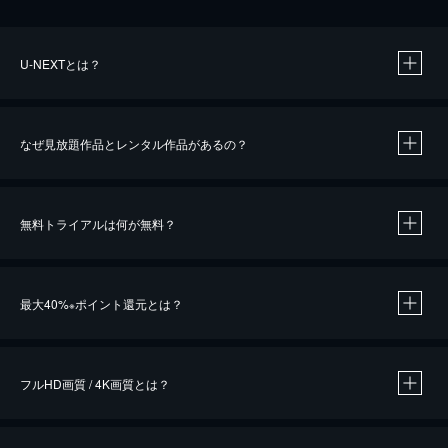
U-NEXTとは？
なぜ見放題作品とレンタル作品があるの？
無料トライアルは何が無料？
※
最大40%
ポイント還元とは？
※
※
作品によって必要なポイントが異なります。
フルHD画質 / 4K画質とは？