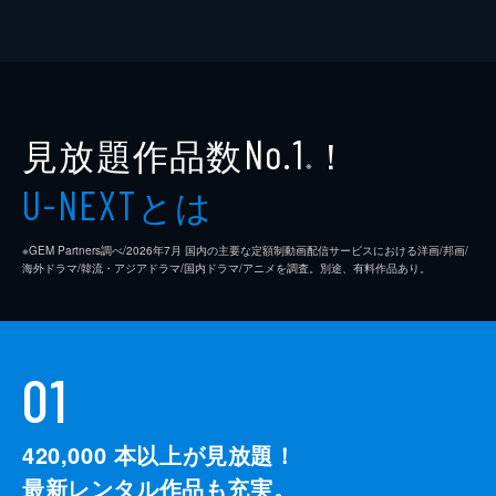
見放題作品数
！
No.1
※
とは
U-NEXT
※GEM Partners調べ/2026年7⽉ 国内の主要な定額制動画配信サービスにおける洋画/邦画/
海外ドラマ/韓流・アジアドラマ/国内ドラマ/アニメを調査。別途、有料作品あり。
01
420,000
本以上が見放題！
最新レンタル作品も充実。