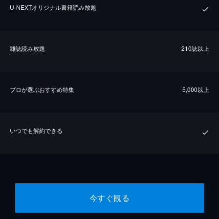
U-NEXTオリジナル書籍読み放題
雑誌読み放題
210誌以上
プロが選ぶおすすめ特集
5,000以上
いつでも解約できる
今すぐ観る