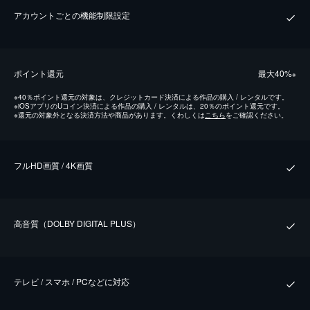
アカウントごとの機能制限設定
ポイント還元
最⼤40%
※
※
40％ポイント還元の対象は、クレジットカード決済による作品の購入 / レンタルです。
※
iOSアプリのUコイン決済による作品の購入 / レンタルは、20％のポイント還元です。
※
還元の対象外となる決済方法や商品があります。くわしくは
こちら
をご確認ください。
フルHD画質 / 4K画質
⾼⾳質（DOLBY DIGITAL PLUS）
テレビ / スマホ / PCなどに対応