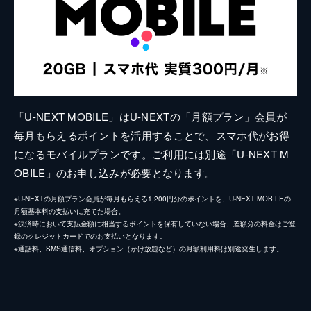
「U-NEXT MOBILE」はU-NEXTの「月額プラン」会員が
毎月もらえるポイントを活用することで、スマホ代がお得
になるモバイルプランです。ご利用には別途「U-NEXT M
OBILE」のお申し込みが必要となります。
※U-NEXTの月額プラン会員が毎月もらえる1,200円分のポイントを、U-NEXT MOBILEの
月額基本料の支払いに充てた場合。
※決済時において支払金額に相当するポイントを保有していない場合、差額分の料金はご登
録のクレジットカードでのお支払いとなります。
※通話料、SMS通信料、オプション（かけ放題など）の月額利用料は別途発生します。