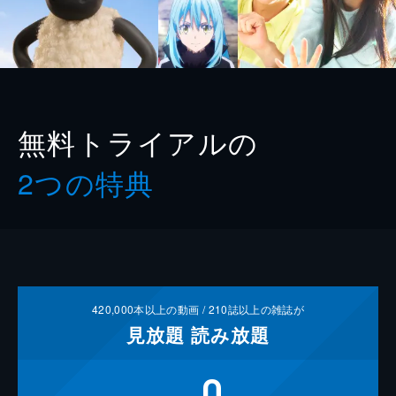
無料トライアルの
2つの特典
420,000
本以上の動画 /
210
誌以上の雑誌が
見放題
読み放題
0