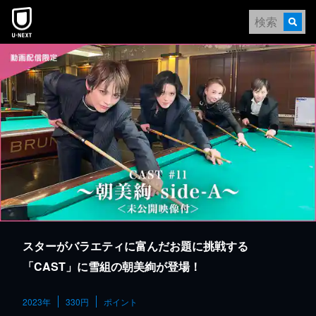
本文へスキップ
スターがバラエティに富んだお題に挑戦する
「CAST」に雪組の朝美絢が登場！
2023年
330円
ポイント