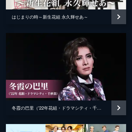
はじまりの時～新生花組 永久輝せあ～
冬霞の巴里（'22年花組・ドラマシティ・千秋楽）