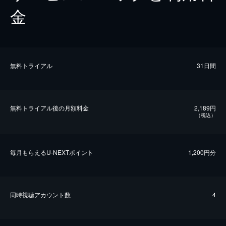
金
無料トライアル
31日間
無料トライアル後の⽉額料金
2,189円
（税込）
毎⽉もらえるU-NEXTポイント
1,200円分
同時視聴アカウント数
4