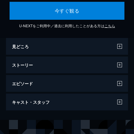
今すぐ観る
U-NEXTをご利用中／過去に利用したことがある方は
こちら
見どころ
ストーリー
エピソード
CAST#11～朝美絢 side-A～＜未公開映像
キャスト・スタッフ
付＞
36分
出演
朝美絢
叶ゆうり