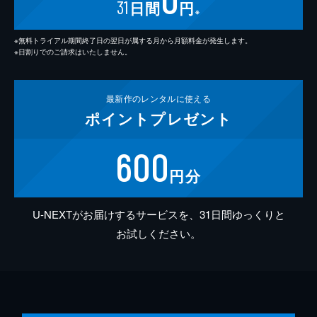
31
日間
円
※
※無料トライアル期間終了日の翌日が属する月から月額料金が発生します。
※日割りでのご請求はいたしません。
最新作の
レンタルに使える
ポイント
プレゼント
600
円分
U-NEXTがお届けするサービスを、31日間ゆっくりと
お試しください。