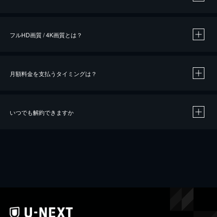
※
作品によって必要なポイントが異なります。
フルHD画質 / 4K画質とは？
月額料金を支払うタイミングは？
※
40％ポイント還元の対象は、クレジットカード決済による作品の購入 / レンタルです。
※
iOSアプリのUコイン決済による作品の購入 / レンタルは、20％のポイント還元です。
※
還元の対象外となる決済方法や商品があります。くわしくは
こちら
をご確認ください。
いつでも解約できますか
こちら