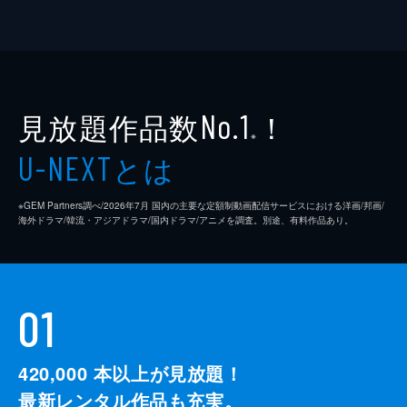
見放題作品数
！
No.1
※
とは
U-NEXT
※GEM Partners調べ/2026年7⽉ 国内の主要な定額制動画配信サービスにおける洋画/邦画/
海外ドラマ/韓流・アジアドラマ/国内ドラマ/アニメを調査。別途、有料作品あり。
01
420,000
本以上が見放題！
最新レンタル作品も充実。