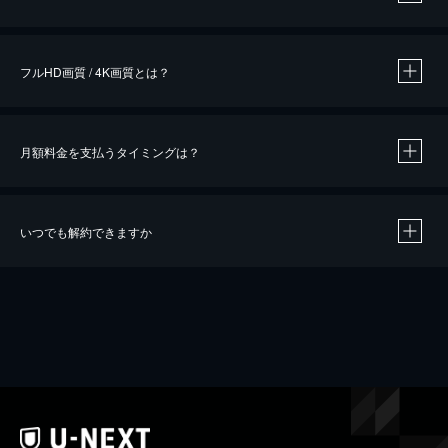
※
作品によって必要なポイントが異なります。
フルHD画質 / 4K画質とは？
月額料金を支払うタイミングは？
※
40％ポイント還元の対象は、クレジットカード決済による作品の購入 / レンタルです。
※
iOSアプリのUコイン決済による作品の購入 / レンタルは、20％のポイント還元です。
※
還元の対象外となる決済方法や商品があります。くわしくは
こちら
をご確認ください。
いつでも解約できますか
こちら