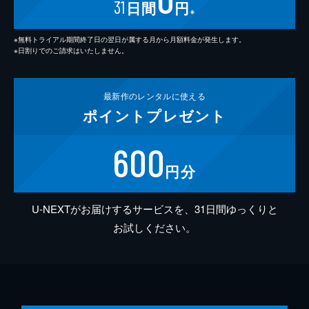
31
日間
円
※
※無料トライアル期間終了日の翌日が属する月から月額料金が発生します。
※日割りでのご請求はいたしません。
最新作の
レンタルに使える
ポイント
プレゼント
600
円分
U-NEXTがお届けするサービスを、31日間ゆっくりと
お試しください。