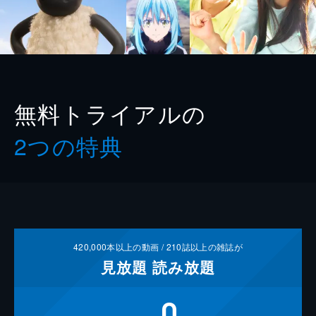
無料トライアルの
2つの特典
420,000
本以上の動画 /
210
誌以上の雑誌が
見放題
読み放題
0