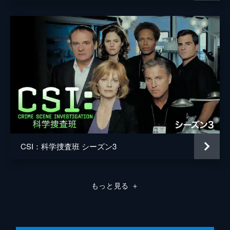
カナリア諸島のクンブレ・ビエハ火山が噴火
したため、それによって発生した高さ100メ
ートルの津波が、フロリダ南岸のマイアミ目
がけて押し寄せようとしていた。市民で街が
混沌とする中、殺人事件が起こる。
66分
第8話 孤独な女
サウスビーチのバーでお見合いパーティが行
われた翌朝、屋外でお見合いパーティ参加者
の遺体が発見された。被害者の頭蓋骨にでき
た傷の形や下顎が砕かれている状況から、凶
器はタイヤレンチであると断定された。
43分
CSI：科学捜査班 シーズン3
第9話 危険な集団
海中でロープでつながれた男性6人の遺体が
発見される。ホレイショたちは帰港予定を過
もっと見る
＋
ぎた漁船を見つけ、SWAT部隊と共に船内を
捜索。そして、船主が大量のロケット弾を密
輸していたことが判明する。
44分