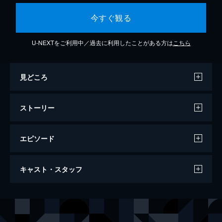
今すぐ観る
U-NEXTをご利用中／過去に利用したことがある方は
こちら
見どころ
ストーリー
エピソード
第1話 永遠の旅立ち
キャスト・スタッフ
陸大水路を横切るブリッジにクルーザーが激
突し橋が倒壊。クルーザーは自動操縦になっ
ており、船内で51歳のリード・ウィリアムズ
出演
ホレイショ・ケイン
デヴィッド・カルーソー
という男性が射殺されていた。犯人は水中へ
カリー・デュケーン
エミリー・プロクター