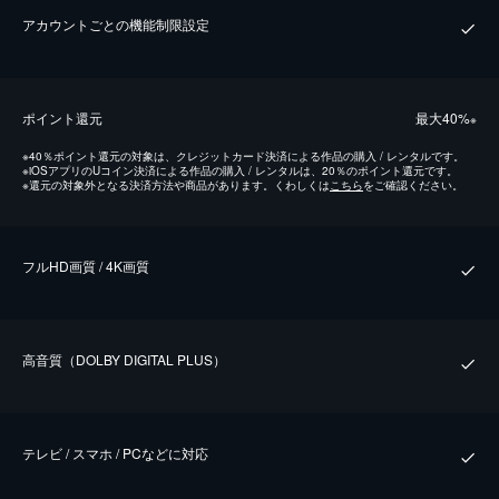
アカウントごとの機能制限設定
ポイント還元
最⼤40%
※
※
40％ポイント還元の対象は、クレジットカード決済による作品の購入 / レンタルです。
※
iOSアプリのUコイン決済による作品の購入 / レンタルは、20％のポイント還元です。
※
還元の対象外となる決済方法や商品があります。くわしくは
こちら
をご確認ください。
フルHD画質 / 4K画質
⾼⾳質（DOLBY DIGITAL PLUS）
テレビ / スマホ / PCなどに対応