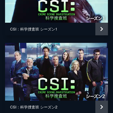
スコット・シフマン
れていた。検死の結果、ダニエルの血中から
は「レイプ・ドラッグ」が検出された。
スティーヴン・デポール
44分
音楽
ケヴィン・カイナー
第5話 天使の犠牲
クラブのトイレで18歳のジェニー・プライス
CSI：科学捜査班 シーズン1
ジェフ・カルドーニ
が殺された。ジェニーの肩には個人情報を書
き込めるベリチップが埋め込まれていた。
製作
エリザベス・ディヴァイン
それを調べてみると、ジェニーは未成年者の
アルコール飲酒を取り締まるため...。
44分
第6話 ヘルナイト
野球のスター選手、ドニー・ロペスは、10カ
月前に妻・ミランダを自宅で刺殺したとし
て、起訴され裁判が行われていた。ロペスの
自宅を訪れた陪審員の1人がテンカンの発作
を起こし倒れた。そこでロペスも襲撃さ
れ...。
44分
CSI：科学捜査班 シーズン2
第7話 津波大パニック 無法地帯