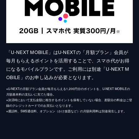
「U-NEXT MOBILE」はU-NEXTの「月額プラン」会員が
毎月もらえるポイントを活用することで、スマホ代がお得
になるモバイルプランです。ご利用には別途「U-NEXT M
OBILE」のお申し込みが必要となります。
※U-NEXTの月額プラン会員が毎月もらえる1,200円分のポイントを、U-NEXT MOBILEの
月額基本料の支払いに充てた場合。
※決済時において支払金額に相当するポイントを保有していない場合、差額分の料金はご登
録のクレジットカードでのお支払いとなります。
※通話料、SMS通信料、オプション（かけ放題など）の月額利用料は別途発生します。