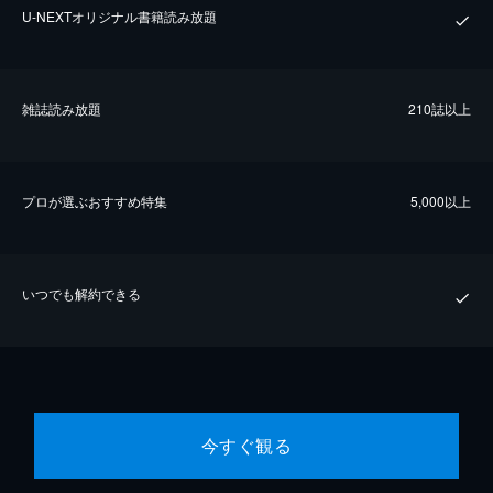
U-NEXTオリジナル書籍読み放題
雑誌読み放題
210誌以上
プロが選ぶおすすめ特集
5,000以上
いつでも解約できる
今すぐ観る