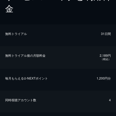
金
無料トライアル
31日間
無料トライアル後の⽉額料金
2,189円
（税込）
毎⽉もらえるU-NEXTポイント
1,200円分
同時視聴アカウント数
4