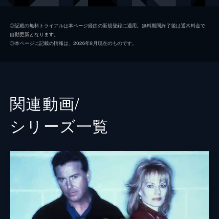
飛び込んで姿をくらましたようだ。
43分
ティム・スピードル
ロリー・コクレイン
第2話 極悪弁護人
◎記載の無料トライアルは本ページ経由の新規登録に適用。無料期間終了後は通常料金で
自動更新となります。
パーティ・プロデュースの起業家が海辺の自
アレックス・ウッズ
カンディ・アレクサンダー
◎本ページに記載の情報は、2026年8月現在のものです。
宅でパーティをしている最中、突然近づいて
エリック・デルコ
アダム・ロドリゲス
きた2人組の男が銃を乱射。パーティ客のジ
ェニファーが死亡し、ジェニファーの10歳の
イェリーナ・サラス
ソフィア・ミロス
息子は孤児になってしまった。
44分
ライアン・ウルフ
ジョナサン・トーゴ
関連動画/
第3話 愛の奴隷
監督
ジョー・チャペル
ショッピングモールから人混みをかき分ける
シリーズ⼀覧
ように飛び出してきた女性・カトリーナがバ
デュエイン・クラーク
スにひかれて死亡。ほどなくカトリーナの財
布を奪った男が捕まったが、男はカトリーナ
フレデリック・キング・ケラー
の死亡には関係していなかった。
ノルベルト・バーバ
44分
第4話 汚染の輪
ジョナサン・グラスナー
早朝のゴルフ場、フラッシュ・モブで集まっ
た大勢の若者たちが大騒ぎし、彼らが逃げ去
グレッグ・ヤイタネス
った後のバンカーにはダニエルの死体が残さ