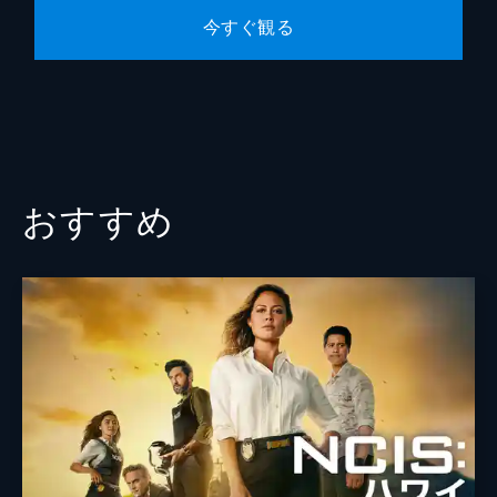
第10話 悪夢の始まり
今すぐ観る
海岸線のコンドミニアムの下で死体が発見さ
れる。投身自殺をしたとは到底考え辛い状態
で、上から落ちてきた“誰か”に潰されて圧死
したとCSIは推測する。コンドミニアム3階
の部屋を調べると...。
43分
おすすめ