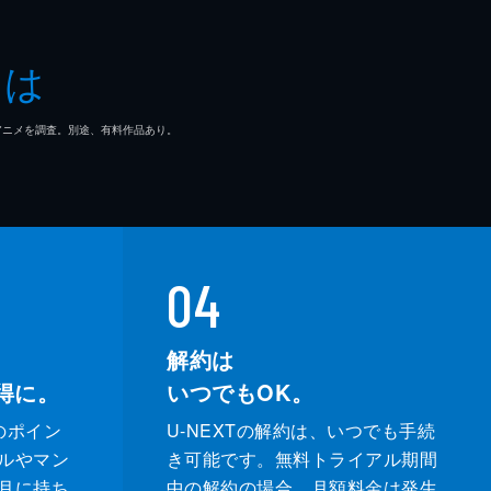
。メ
とは
る
マ/アニメを調査。別途、有料作品あり。
依
揚
04
解約は
得に。
いつでもOK。
のポイン
U-NEXTの解約は、いつでも手続
ルやマン
き可能です。無料トライアル期間
月に持ち
中の解約の場合、月額料金は発生