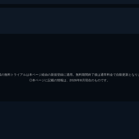
いる出張料理団は、全国どこにでも飛んでいき、要望どおりの
メンバーは、アン・ボヒョン、ディンディン、オ・デファンの
ペク・ジョンウォン
オ・デファン
載の無料トライアルは本ページ経由の新規登録に適用。無料期間終了後は通常料金で自動更新となり
◎本ページに記載の情報は、2026年8月現在のものです。
アン・ボヒョン
いたのは月明庵という美しい寺。今日はお釈迦様の誕生日だ。
しの料理を作ってほしいと言う。だが、仏教が禁じる肉やタマ
DinDin
パク・ヒヨン
船に乗り、1時間半ほどで見えてきたのは、海の上の気象観測