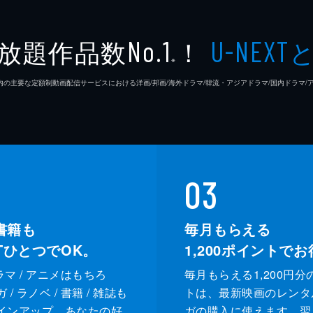
いね」を400獲得したら料理団に休暇が与えられるとのこと
放題作品数
！
No.1
U-NEXT
品の韓国料理。サイドディッシュとして、海鮮トッポッキも作
※
26年7⽉ 国内の主要な定額制動画配信サービスにおける洋画/邦画/海外ドラマ/韓流・アジアドラマ/国内ドラ
教育期間が残り2週間となった教育生に、おいしい料理をとの
、削った氷を乗せた冷やしそば、汁なしプルコギ、野菜のかき
03
書籍も
毎月もらえる
XTひとつでOK。
1,200
ポイントでお
ドラマ / アニメはもちろ
毎月もらえる1,200円分
/ ラノベ / 書籍 / 雑誌も
トは、最新映画のレンタ
インアップ。あなたの好
ガの購入に使えます。翌