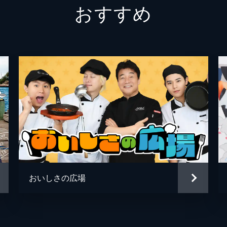
おすすめ
たとおり、今回の依頼は多国籍料理。船には厨房も器具も完備
は300人分を調理しなければならない。依頼人の悩みは、若い
った結果、汁なしの混ぜチャンポン、イカのバター焼き、エビ
理団。作る量は前回より多い400人分で、鉄板を使い、リア
だ。メイン料理は、フィラデルフィア式のフィリーチーズステ
おいしさの広場