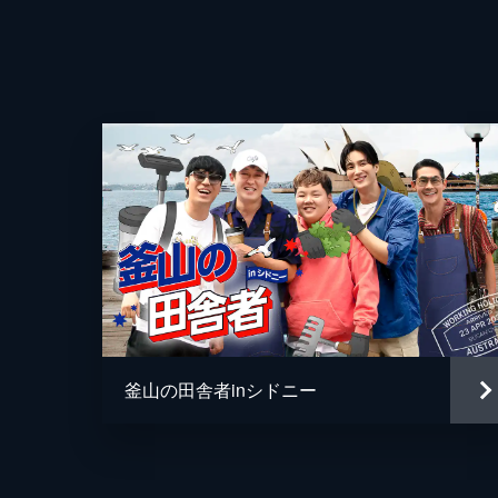
だ。ペク先生がヒントから予想してい
れている。
97分
第４話 時間厳守の軍隊給食
京畿道にある軍隊へ向かう4人。今回
がイカを食べないということ。話しあ
ープなどを作る。
95分
第５話 リアルタイムで炎のショー
前回に続いて軍隊で食事を作る出張料
イムで食事を提供してほしいとの注文
釜山の田舎者inシドニー
キに決まる。
97分