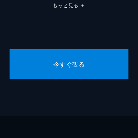
もっと見る
＋
依頼元に到着すると、漁協の組合長と海女たちが待っていた。
1頭を使って、海女たちの労をねぎらう料理を作ることになる
済州ユナイテッドは、遠征が多く選手たちの負担が大きい。そ
コース料理を作ってほしいと言う。まずは、栄養たっぷりのヘ
今すぐ観る
た。米軍兵士たちは、韓国を離れる前においしい韓国料理を食
はプデラーメンを、ディンディンとデファンは韓国式トースト