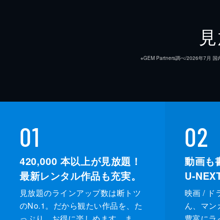
第９話 400“いいね”を目指して
今回は食後に評価をしてもらい、「い
見
インとなるのは牛、豚、鶏を使った3
ことになる。
※GEM Partners調べ/20
98分
第１０話 熱い教育生に冷たい料理を
消防士を養成する中央消防学校から、
頼が来た。教育生たちの意見も採用し
01
02
げを作る。
92分
420,000
本以上が見放題！
動画も
最新レンタル作品も充実。
U-NE
見放題のラインアップ数は断トツ
映画 / 
のNo.1。だから観たい作品を、た
ん、マンガ 
っぷり、お得に楽しめます。ま
豊富にラ