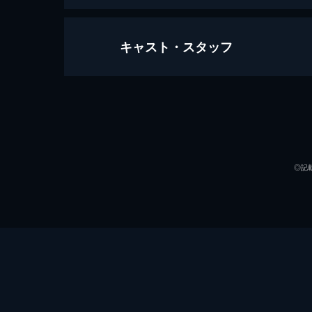
キャスト・スタッフ
第１話 出張料理団結成
料理研究家のペク・ジョンウォンが率
理を時間内で作る。ペク先生を手伝う
人だ。
出演
99分
第２話 お釈迦様の誕生日
◎記
4人が山道を登り、やっとの思いで着
職は、信者や訪問客のためにおもてな
ギが使えない。
91分
演出
第３話 揺れる厨房で極限体験
海のど真ん中から依頼が来た。4人は