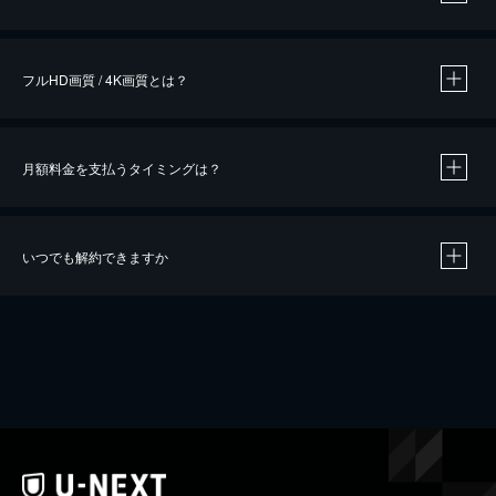
※
作品によって必要なポイントが異なります。
フルHD画質 / 4K画質とは？
月額料金を支払うタイミングは？
※
40％ポイント還元の対象は、クレジットカード決済による作品の購入 / レンタルです。
※
iOSアプリのUコイン決済による作品の購入 / レンタルは、20％のポイント還元です。
※
還元の対象外となる決済方法や商品があります。くわしくは
こちら
をご確認ください。
いつでも解約できますか
こちら