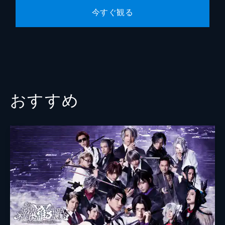
今すぐ観る
寺﨑太志
澤田遊
西村尚恭
須藤達也
新谷登夢
おすすめ
松木里功
池口祐太
TAIKI
だいき
矢内康洋
高村大波