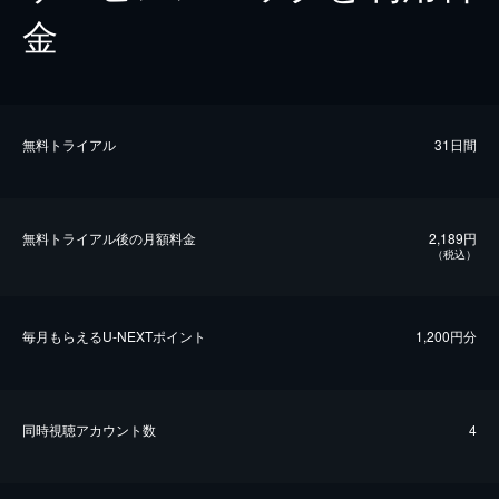
金
無料トライアル
31日間
無料トライアル後の⽉額料金
2,189円
（税込）
毎⽉もらえるU-NEXTポイント
1,200円分
同時視聴アカウント数
4