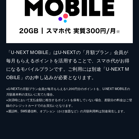
「U-NEXT MOBILE」はU-NEXTの「月額プラン」会員が
毎月もらえるポイントを活用することで、スマホ代がお得
になるモバイルプランです。ご利用には別途「U-NEXT M
OBILE」のお申し込みが必要となります。
※U-NEXTの月額プラン会員が毎月もらえる1,200円分のポイントを、U-NEXT MOBILEの
月額基本料の支払いに充てた場合。
※決済時において支払金額に相当するポイントを保有していない場合、差額分の料金はご登
録のクレジットカードでのお支払いとなります。
※通話料、SMS通信料、オプション（かけ放題など）の月額利用料は別途発生します。