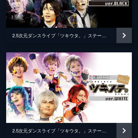
奥井 翼
瀬戸啓太
世良里津花
阿部快征
村瀬 大
小林涼
2.5次元ダンスライブ「ツキウタ。」ステージ 第一幕 ver.BLACK
和泉柊羽
田中稔彦
堀宮英知
中尾拳也
久我壱星
山中健太
久我壱流
山中翔太
仲条亜門
中澤隆範
倖月千歳
鈴木翔音
秋野昌弘
磯野大
伊車六価
栗田学武
2.5次元ダンスライブ「ツキウタ。」ステージ 第一幕 ver.WHITE
太田周平
石田周作