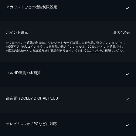
アカウントごとの機能制限設定
ポイント還元
最⼤40%
※
※
40％ポイント還元の対象は、クレジットカード決済による作品の購入 / レンタルです。
※
iOSアプリのUコイン決済による作品の購入 / レンタルは、20％のポイント還元です。
※
還元の対象外となる決済方法や商品があります。くわしくは
こちら
をご確認ください。
フルHD画質 / 4K画質
⾼⾳質（DOLBY DIGITAL PLUS）
テレビ / スマホ / PCなどに対応