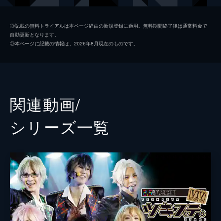
卯月 新
竹中凌平
◎記載の無料トライアルは本ページ経由の新規登録に適用。無料期間終了後は通常料金で
自動更新となります。
皐月 葵
上仁樹
◎本ページに記載の情報は、2026年8月現在のものです。
師走 駆
輝山立
如月 恋
横尾瑠尉
霜月 隼
TAKA
関連動画/
文月 海
土井一海
シリーズ⼀覧
葉月 陽
鷲尾修斗
長月 夜
秋葉友佑
水無月 涙
佐藤友咲
神無月 郁
三山凌輝
篁 志季
日向野祥