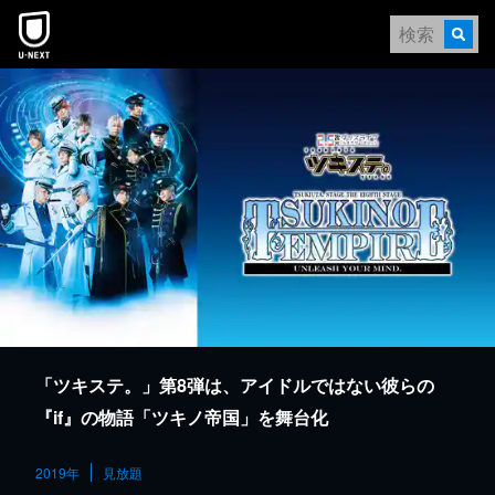
本文へスキップ
「ツキステ。」第8弾は、アイドルではない彼らの
『if』の物語「ツキノ帝国」を舞台化
2019年
見放題