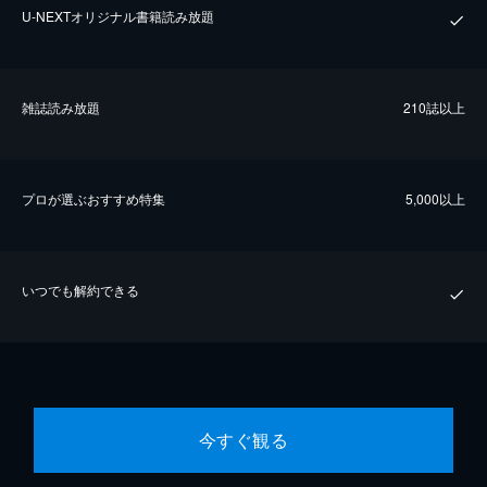
U-NEXTオリジナル書籍読み放題
雑誌読み放題
210誌以上
プロが選ぶおすすめ特集
5,000以上
いつでも解約できる
今すぐ観る