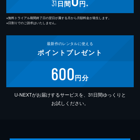
31
日間
円
※
※無料トライアル期間終了日の翌日が属する月から月額料金が発生します。
※日割りでのご請求はいたしません。
最新作の
レンタルに使える
ポイント
プレゼント
600
円分
U-NEXTがお届けするサービスを、31日間ゆっくりと
お試しください。