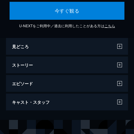
今すぐ観る
U-NEXTをご利用中／過去に利用したことがある方は
こちら
見どころ
ストーリー
エピソード
2.5次元ダンスライブ「ツキウタ。」ステ
キャスト・スタッフ
ージ 第8幕『TSUKINO EMPIRE -
Unleash your mind.-』
269分
出演
睦月 始
校條拳太朗
弥生 春
松田岳