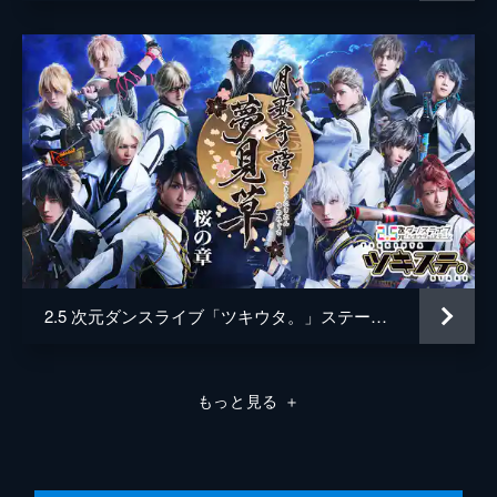
荻 一破
三谷謙太
隈本秋生
米村秀人
岡田涼
橋本悠平
武田一成
遠藤佑哉
伊藤春斗
2.5 次元ダンスライブ「ツキウタ。」ステージ 第二幕 ～月歌奇譚「夢見草」～桜の章
龍
安部光希
もっと見る
＋
泊太貴
田中純平