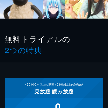
無料トライアルの
2つの特典
420,000
本以上の動画 /
210
誌以上の雑誌が
見放題
読み放題
0