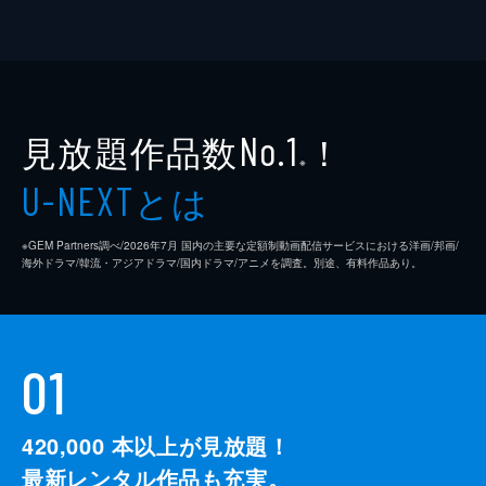
見放題作品数
！
No.1
※
とは
U-NEXT
※GEM Partners調べ/2026年7⽉ 国内の主要な定額制動画配信サービスにおける洋画/邦画/
海外ドラマ/韓流・アジアドラマ/国内ドラマ/アニメを調査。別途、有料作品あり。
01
420,000
本以上が見放題！
最新レンタル作品も充実。