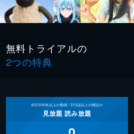
無料トライアルの
2つの特典
420,000
本以上の動画 /
210
誌以上の雑誌が
見放題
読み放題
0