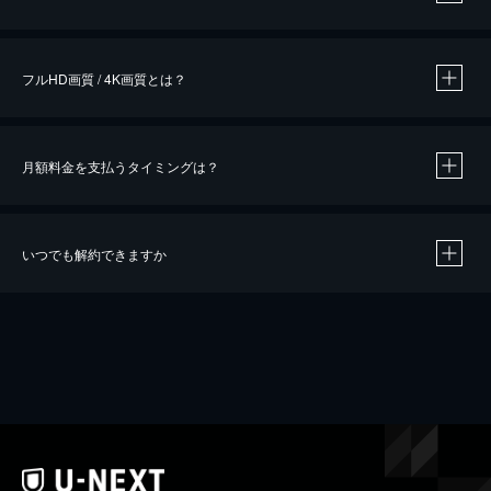
※
作品によって必要なポイントが異なります。
フルHD画質 / 4K画質とは？
月額料金を支払うタイミングは？
※
40％ポイント還元の対象は、クレジットカード決済による作品の購入 / レンタルです。
※
iOSアプリのUコイン決済による作品の購入 / レンタルは、20％のポイント還元です。
※
還元の対象外となる決済方法や商品があります。くわしくは
こちら
をご確認ください。
いつでも解約できますか
こちら