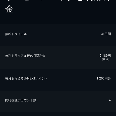
金
無料トライアル
31日間
無料トライアル後の⽉額料金
2,189円
（税込）
毎⽉もらえるU-NEXTポイント
1,200円分
同時視聴アカウント数
4