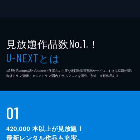
見放題作品数
！
No.1
※
とは
U-NEXT
※GEM Partners調べ/2026年7⽉ 国内の主要な定額制動画配信サービスにおける洋画/邦画/
海外ドラマ/韓流・アジアドラマ/国内ドラマ/アニメを調査。別途、有料作品あり。
01
420,000
本以上が見放題！
最新レンタル作品も充実。