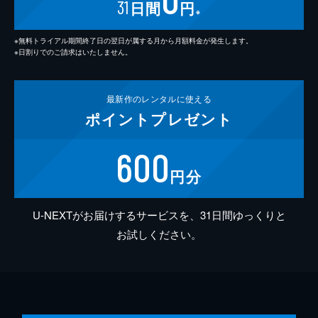
31
日間
円
※
※無料トライアル期間終了日の翌日が属する月から月額料金が発生します。
※日割りでのご請求はいたしません。
最新作の
レンタルに使える
ポイント
プレゼント
600
円分
U-NEXTがお届けするサービスを、31日間ゆっくりと
お試しください。