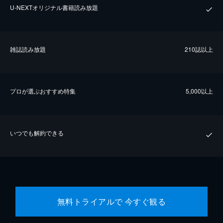
U-NEXTオリジナル書籍読み放題
雑誌読み放題
210誌以上
プロが選ぶおすすめ特集
5,000以上
いつでも解約できる
無料トライアルで 今すぐ観る