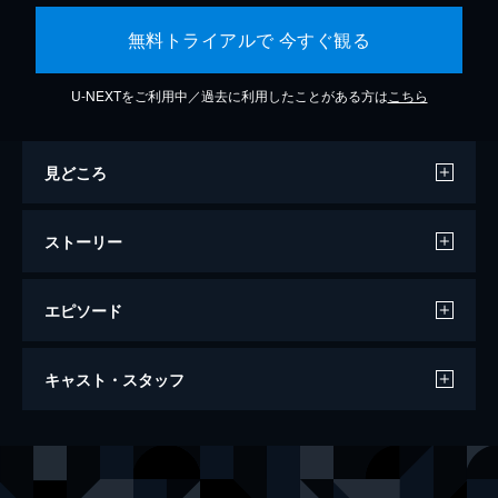
無料トライアルで 今すぐ観る
U-NEXTをご利用中／過去に利用したことがある方は
こちら
見どころ
ストーリー
エピソード
逃げ去る恋
キャスト・スタッフ
95分
出演
ジャン＝ピエール・レオ
マリー＝フランス・ピジェ