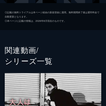
クロード・ジャド
◎記載の無料トライアルは本ページ経由の新規登録に適用。無料期間終了後は通常料金で
自動更新となります。
ダニエル・メズギッシュ
◎本ページに記載の情報は、2026年8月現在のものです。
監督
フランソワ・トリュフォー
脚本
フランソワ・トリュフォー
マリー＝フランス・ピジェ
関連動画/
ジャン・オーレル
シリーズ⼀覧
シュザンヌ・シフマン
音楽
ジョルジュ・ドルリュー
製作
フランソワ・トリュフォー