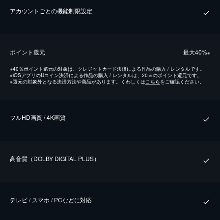
アカウントごとの機能制限設定
ポイント還元
最⼤40%
※
※
40％ポイント還元の対象は、クレジットカード決済による作品の購入 / レンタルです。
※
iOSアプリのUコイン決済による作品の購入 / レンタルは、20％のポイント還元です。
※
還元の対象外となる決済方法や商品があります。くわしくは
こちら
をご確認ください。
フルHD画質 / 4K画質
⾼⾳質（DOLBY DIGITAL PLUS）
テレビ / スマホ / PCなどに対応