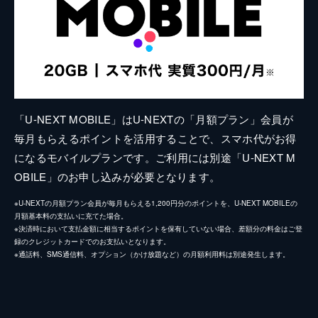
「U-NEXT MOBILE」はU-NEXTの「月額プラン」会員が
毎月もらえるポイントを活用することで、スマホ代がお得
になるモバイルプランです。ご利用には別途「U-NEXT M
OBILE」のお申し込みが必要となります。
※U-NEXTの月額プラン会員が毎月もらえる1,200円分のポイントを、U-NEXT MOBILEの
月額基本料の支払いに充てた場合。
※決済時において支払金額に相当するポイントを保有していない場合、差額分の料金はご登
録のクレジットカードでのお支払いとなります。
※通話料、SMS通信料、オプション（かけ放題など）の月額利用料は別途発生します。