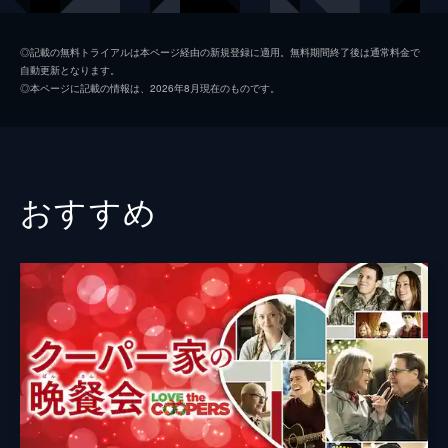
マイケル・シーン
◎記載の無料トライアルは本ページ経由の新規登録に適用。無料期間終了後は通常料金で
自動更新となります。
パーカー・ポージー
◎本ページに記載の情報は、2026年8月現在のものです。
フランシス・フィッシャー
ノーラ・ダン
監督
ピーター・ハウイット
おすすめ
脚本
アライン・ブロッシュ・マッケンナ
ロバート・ハーリング
音楽
エドワード・シェアマー