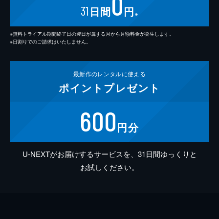
0
31
日間
円
※
※無料トライアル期間終了日の翌日が属する月から月額料金が発生します。
※日割りでのご請求はいたしません。
最新作の
レンタルに使える
ポイント
プレゼント
600
円分
U-NEXTがお届けするサービスを、31日間ゆっくりと
お試しください。