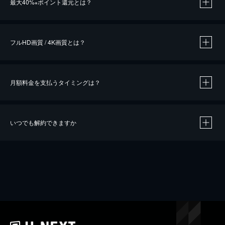
最大40%
ポイント還元とは？
※
※
作品によって必要なポイントが異なります。
フルHD画質 / 4K画質とは？
月額料金を支払うタイミングは？
※
40％ポイント還元の対象は、クレジットカード決済による作品の購入 / レンタルです。
※
iOSアプリのUコイン決済による作品の購入 / レンタルは、20％のポイント還元です。
※
還元の対象外となる決済方法や商品があります。くわしくは
こちら
をご確認ください。
いつでも解約できますか
こちら