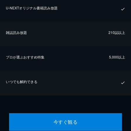
U-NEXTオリジナル書籍読み放題
雑誌読み放題
210誌以上
プロが選ぶおすすめ特集
5,000以上
いつでも解約できる
今すぐ観る