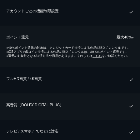
アカウントごとの機能制限設定
ポイント還元
最⼤40%
※
※
40％ポイント還元の対象は、クレジットカード決済による作品の購入 / レンタルです。
※
iOSアプリのUコイン決済による作品の購入 / レンタルは、20％のポイント還元です。
※
還元の対象外となる決済方法や商品があります。くわしくは
こちら
をご確認ください。
フルHD画質 / 4K画質
⾼⾳質（DOLBY DIGITAL PLUS）
テレビ / スマホ / PCなどに対応