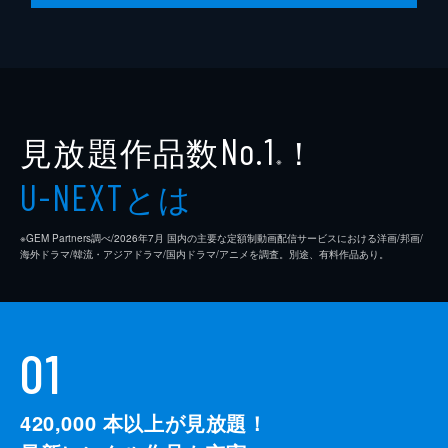
見放題作品数
！
No.1
※
とは
U-NEXT
※GEM Partners調べ/2026年7⽉ 国内の主要な定額制動画配信サービスにおける洋画/邦画/
海外ドラマ/韓流・アジアドラマ/国内ドラマ/アニメを調査。別途、有料作品あり。
01
420,000
本以上が見放題！