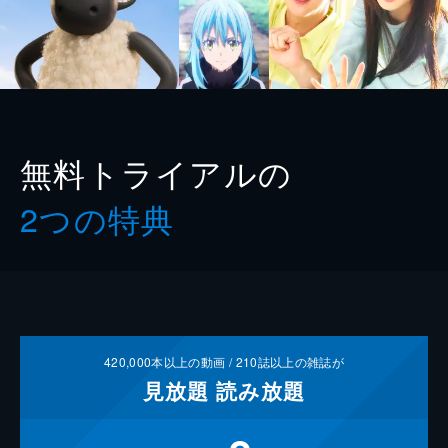
無料トライアルの
2つの特典
420,000
本以上の動画 /
210
誌以上の雑誌が
見放題
読み放題