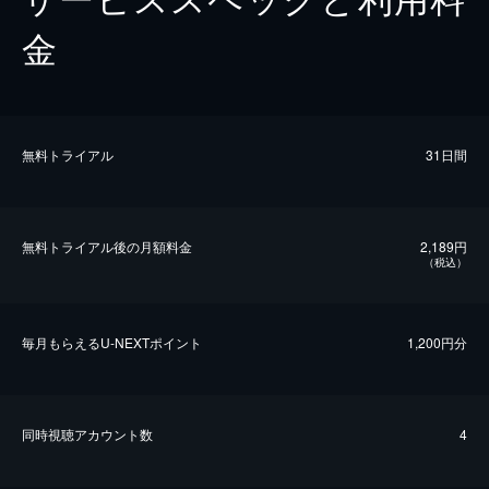
金
無料トライアル
31日間
無料トライアル後の⽉額料金
2,189円
（税込）
毎⽉もらえるU-NEXTポイント
1,200円分
同時視聴アカウント数
4