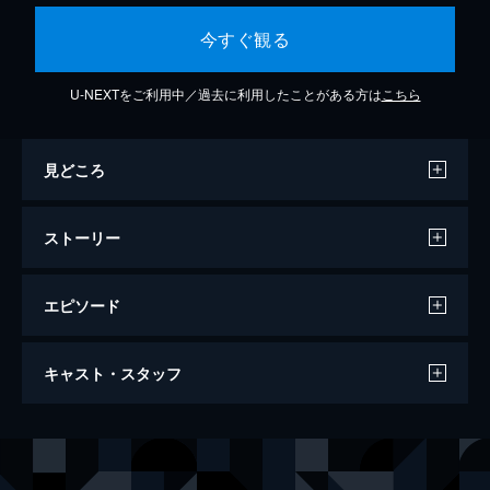
今すぐ観る
U-NEXTをご利用中／過去に利用したことがある方は
こちら
見どころ
ストーリー
エピソード
恋の法律
キャスト・スタッフ
90分
出演
ピアース・ブロスナン
ジュリアン・ムーア