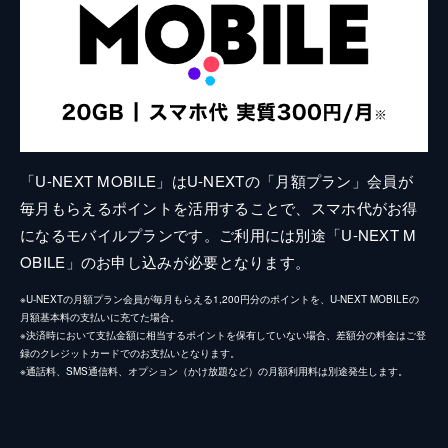
「U-NEXT MOBILE」はU-NEXTの「月額プラン」会員が
毎月もらえるポイントを活用することで、スマホ代がお得
になるモバイルプランです。ご利用には別途「U-NEXT M
OBILE」のお申し込みが必要となります。
※U-NEXTの月額プラン会員が毎月もらえる1,200円分のポイントを、U-NEXT MOBILEの
月額基本料の支払いに充てた場合。
※決済時において支払金額に相当するポイントを保有していない場合、差額分の料金はご登
録のクレジットカードでのお支払いとなります。
※通話料、SMS通信料、オプション（かけ放題など）の月額利用料は別途発生します。